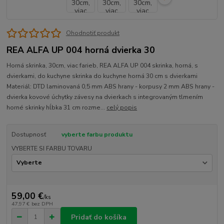
Ohodnotiť produkt
REA ALFA UP 004 horná dvierka 30
Horná skrinka, 30cm, viac farieb, REA ALFA UP 004 skrinka, horná, s
dvierkami, do kuchyne skrinka do kuchyne horná 30 cm s dvierkami
Materiál: DTD laminovaná 0,5 mm ABS hrany - korpusy 2 mm ABS hrany -
dvierka kovové úchytky závesy na dvierkach s integrovaným tlmením
horné skrinky hĺbka 31 cm rozme...
celý popis
Dostupnosť
vyberte farbu produktu
VYBERTE SI FARBU TOVARU
59,00 €
/
ks
47,97 €
bez DPH
Pridať do košíka