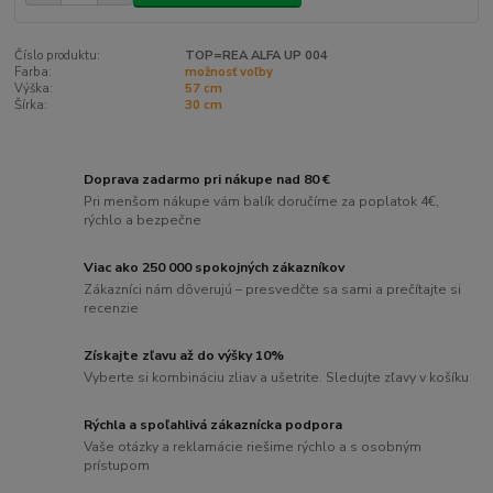
Číslo produktu:
TOP=REA ALFA UP 004
Farba:
možnosť voľby
Výška:
57 cm
Šírka:
30 cm
Doprava zadarmo pri nákupe nad 80 €
Pri menšom nákupe vám balík doručíme za poplatok 4€,
rýchlo a bezpečne
Viac ako 250 000 spokojných zákazníkov
Zákazníci nám dôverujú – presvedčte sa sami a prečítajte si
recenzie
Získajte zľavu až do výšky 10%
Vyberte si kombináciu zliav a ušetrite. Sledujte zľavy v košíku
Rýchla a spoľahlivá zákaznícka podpora
Vaše otázky a reklamácie riešime rýchlo a s osobným
prístupom