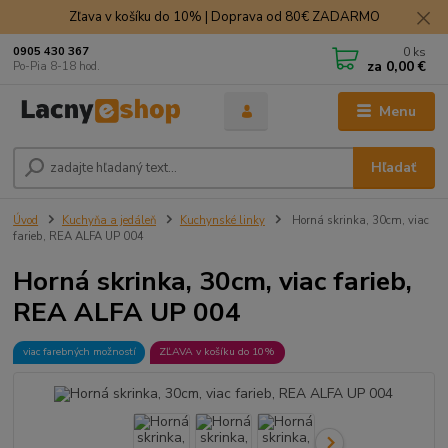
Zľava v košíku do 10% | Doprava od 80€ ZADARMO
0
ks
0905 430 367
za
0,00 €
Po-Pia 8-18 hod.
Menu
Hľadať
Úvod
Kuchyňa a jedáleň
Kuchynské linky
Horná skrinka, 30cm, viac
farieb, REA ALFA UP 004
Horná skrinka, 30cm, viac farieb,
REA ALFA UP 004
viac farebných možností
ZĽAVA v košíku do 10%