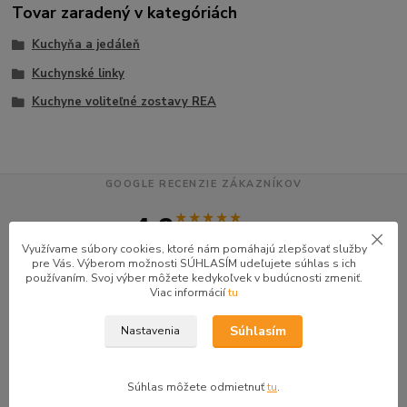
Tovar zaradený v kategóriách
Kuchyňa a jedáleň
Kuchynské linky
Kuchyne voliteľné zostavy REA
GOOGLE RECENZIE ZÁKAZNÍKOV
★★★★★
4.9
47 recenzií · Google
Využívame súbory cookies, ktoré nám pomáhajú zlepšovať služby
pre Vás. Výberom možnosti SÚHLASÍM udeľujete súhlas s ich
používaním. Svoj výber môžete kedykoľvek v budúcnosti zmeniť.
Viac informácií
tu
Alena P.
AP
★★★★★
Súhlasím
Nastavenia
Veľmi seriózny dodávateľ komunikoval so mnou telefonicky na adrese
nikto nebol doma pán veľmi ochotne vybavil iné miesto odberu a vodič
taktiež veľmi ochotný ďakujem
Súhlas môžete odmietnuť
tu
.