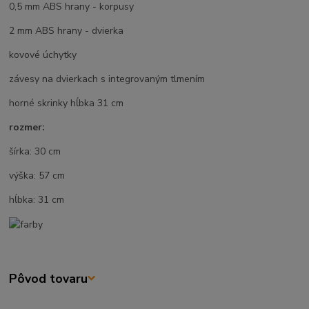
0,5 mm ABS hrany - korpusy
2 mm ABS hrany - dvierka
kovové úchytky
závesy na dvierkach s integrovaným tlmením
horné skrinky hĺbka 31 cm
rozmer:
šírka: 30 cm
výška: 57 cm
hĺbka: 31 cm
Pôvod tovaru