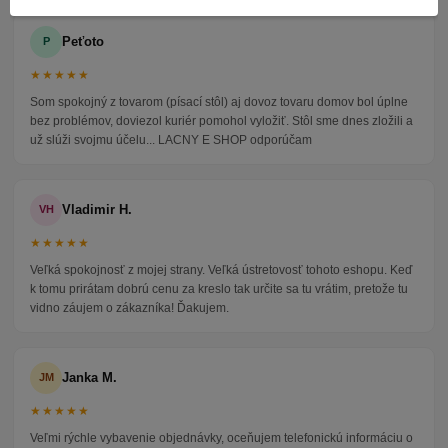
Peťoto
P
★★★★★
Som spokojný z tovarom (písací stôl) aj dovoz tovaru domov bol úplne
bez problémov, doviezol kuriér pomohol vyložiť. Stôl sme dnes zložili a
už slúži svojmu účelu... LACNY E SHOP odporúčam
Vladimir H.
VH
★★★★★
Veľká spokojnosť z mojej strany. Veľká ústretovosť tohoto eshopu. Keď
k tomu prirátam dobrú cenu za kreslo tak určite sa tu vrátim, pretože tu
vidno záujem o zákazníka! Ďakujem.
Janka M.
JM
★★★★★
Veľmi rýchle vybavenie objednávky, oceňujem telefonickú informáciu o