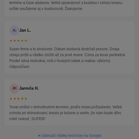
termíne a čase dodania. Veľká spokojnosť s kvalitou i cenou tovaru,
určite využijeme aj v budúcnosti. Ďakujeme.
Jan L.
JL
★★★★★
Super firma a to doslovne. Dátum dodania dodržali presne. Dvaja
chlapi prišli a všetko zložili až za prvé dvere. Cena za tovar perfektná.
Posteľ silná mohutná, rošt z hrubých latiek a matrac výborný.
Odporúčam.
Jarmila H.
JH
★★★★★
Tovar prišiel v dohodnutom termíne, podľa mojej požiadavky. Veľká
ochota pri dohodovaní, kreslo je krásne a verím, že nám bude dlho
robiť radosť. SUPER!
➜ Zobraziť všetky recenzie na Google