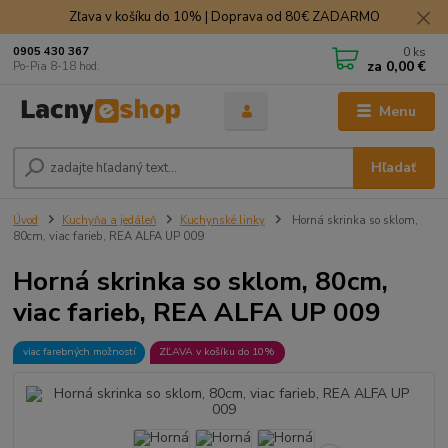
Zľava v košíku do 10% | Doprava od 80€ ZADARMO
0
ks
0905 430 367
za
0,00 €
Po-Pia 8-18 hod.
Menu
Hľadať
Úvod
Kuchyňa a jedáleň
Kuchynské linky
Horná skrinka so sklom,
80cm, viac farieb, REA ALFA UP 009
Horná skrinka so sklom, 80cm,
viac farieb, REA ALFA UP 009
viac farebných možností
ZĽAVA v košíku do 10%