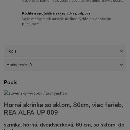
Vyberte si kombináciu zliav a ušetrite. Sledujte zľavy v košíku
Rýchla a spoľahlivá zákaznícka podpora
Vaše otázky a reklamácie riešime rýchlo a s osobným
prístupom
Popis
Hodnotenie
0
Popis
Horná skrinka so sklom, 80cm, viac farieb,
REA ALFA UP 009
skrinka, horná, dvojdvierková, 80 cm, so sklom, do