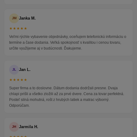
Janka M.
JM
★★★★★
Veľmi rýchle vybavenie objednávky, oceňujem telefonickú informáciu o
termíne a čase dodania. Veľká spokojnosť s kvalitou i cenou tovaru,
určite využijeme aj v budúcnosti. Ďakujeme.
Jan L.
JL
★★★★★
Super firma a to doslovne. Dátum dodania dodržali presne. Dvaja
chlapi prišli a všetko zložili až za prvé dvere. Cena za tovar perfektná.
Posteľ silná mohutná, rošt z hrubých latiek a matrac výborný.
Odporúčam.
Jarmila H.
JH
★★★★★