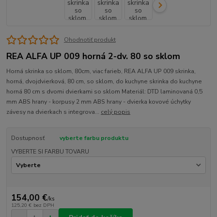
Ohodnotiť produkt
REA ALFA UP 009 horná 2-dv. 80 so sklom
Horná skrinka so sklom, 80cm, viac farieb, REA ALFA UP 009 skrinka,
horná, dvojdvierková, 80 cm, so sklom, do kuchyne skrinka do kuchyne
horná 80 cm s dvomi dvierkami so sklom Materiál: DTD laminovaná 0,5
mm ABS hrany - korpusy 2 mm ABS hrany - dvierka kovové úchytky
závesy na dvierkach s integrova...
celý popis
Dostupnosť
vyberte farbu produktu
VYBERTE SI FARBU TOVARU
154,00 €
/
ks
125,20 €
bez DPH