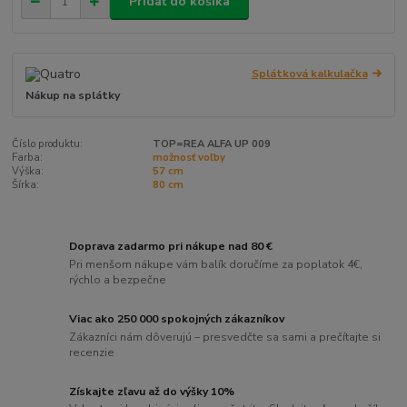
Pridať do košíka
Splátková kalkulačka
Nákup na splátky
Číslo produktu:
TOP=REA ALFA UP 009
Farba:
možnosť voľby
Výška:
57 cm
Šírka:
80 cm
Doprava zadarmo pri nákupe nad 80 €
Pri menšom nákupe vám balík doručíme za poplatok 4€,
rýchlo a bezpečne
Viac ako 250 000 spokojných zákazníkov
Zákazníci nám dôverujú – presvedčte sa sami a prečítajte si
recenzie
Získajte zľavu až do výšky 10%