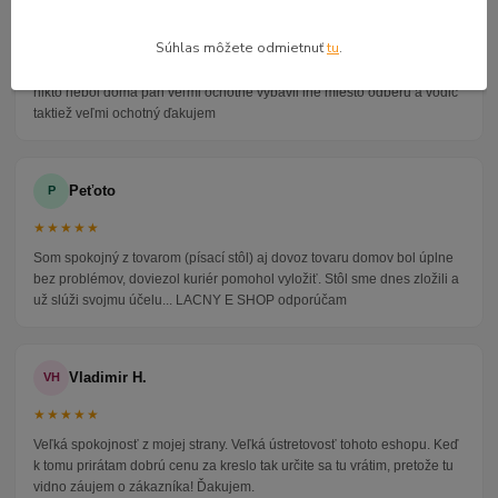
Alena P.
AP
★★★★★
Súhlas môžete odmietnuť
tu
.
Veľmi seriózny dodávateľ komunikoval so mnou telefonicky na adrese
nikto nebol doma pán veľmi ochotne vybavil iné miesto odberu a vodič
taktiež veľmi ochotný ďakujem
Peťoto
P
★★★★★
Som spokojný z tovarom (písací stôl) aj dovoz tovaru domov bol úplne
bez problémov, doviezol kuriér pomohol vyložiť. Stôl sme dnes zložili a
už slúži svojmu účelu... LACNY E SHOP odporúčam
Vladimir H.
VH
★★★★★
Veľká spokojnosť z mojej strany. Veľká ústretovosť tohoto eshopu. Keď
k tomu prirátam dobrú cenu za kreslo tak určite sa tu vrátim, pretože tu
vidno záujem o zákazníka! Ďakujem.