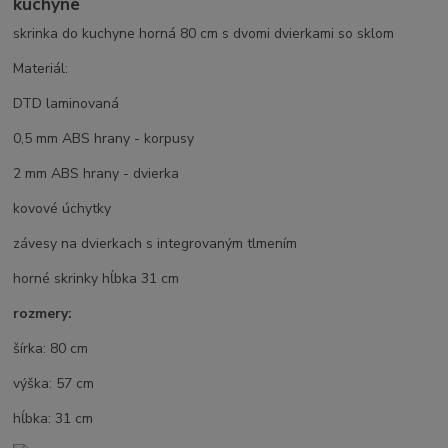
kuchyne
skrinka do kuchyne horná 80 cm s dvomi dvierkami so sklom
Materiál:
DTD laminovaná
0,5 mm ABS hrany - korpusy
2 mm ABS hrany - dvierka
kovové úchytky
závesy na dvierkach s integrovaným tlmením
horné skrinky hĺbka 31 cm
rozmery:
šírka: 80 cm
výška: 57 cm
hĺbka: 31 cm