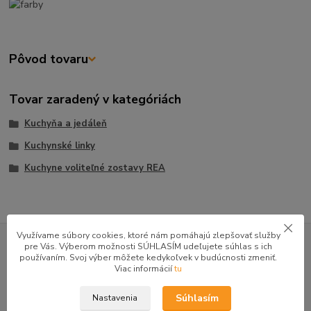
Pôvod tovaru
Tovar zaradený v kategóriách
Kuchyňa a jedáleň
Kuchynské linky
Kuchyne voliteľné zostavy REA
GOOGLE RECENZIE ZÁKAZNÍKOV
Využívame súbory cookies, ktoré nám pomáhajú zlepšovať služby
pre Vás. Výberom možnosti SÚHLASÍM udeľujete súhlas s ich
★★★★★
4.9
používaním. Svoj výber môžete kedykoľvek v budúcnosti zmeniť.
Viac informácií
tu
47 recenzií · Google
Súhlasím
Nastavenia