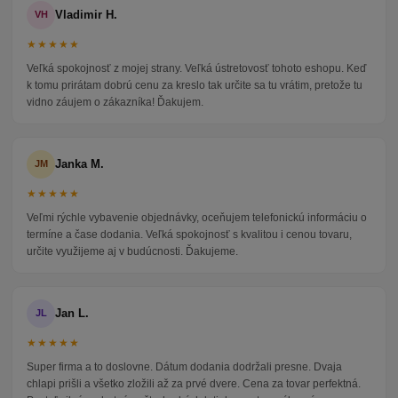
Vladimir H.
VH
★★★★★
Veľká spokojnosť z mojej strany. Veľká ústretovosť tohoto eshopu. Keď
k tomu prirátam dobrú cenu za kreslo tak určite sa tu vrátim, pretože tu
vidno záujem o zákazníka! Ďakujem.
Janka M.
JM
★★★★★
Veľmi rýchle vybavenie objednávky, oceňujem telefonickú informáciu o
termíne a čase dodania. Veľká spokojnosť s kvalitou i cenou tovaru,
určite využijeme aj v budúcnosti. Ďakujeme.
Jan L.
JL
★★★★★
Super firma a to doslovne. Dátum dodania dodržali presne. Dvaja
chlapi prišli a všetko zložili až za prvé dvere. Cena za tovar perfektná.