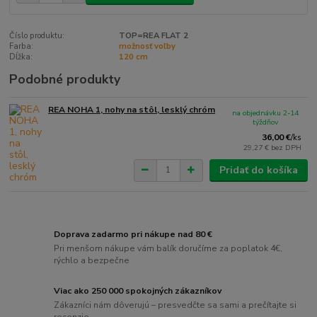
Číslo produktu:
TOP=REA FLAT 2
Farba:
možnosť voľby
Dĺžka:
120 cm
Podobné produkty
REA NOHA 1, nohy na stôl, lesklý chróm
na objednávku 2-14
týždňov
36,00 €
/
ks
29,27 €
bez DPH
Pridať do košíka
Doprava zadarmo pri nákupe nad 80 €
Pri menšom nákupe vám balík doručíme za poplatok 4€,
rýchlo a bezpečne
Viac ako 250 000 spokojných zákazníkov
Zákazníci nám dôverujú – presvedčte sa sami a prečítajte si
recenzie