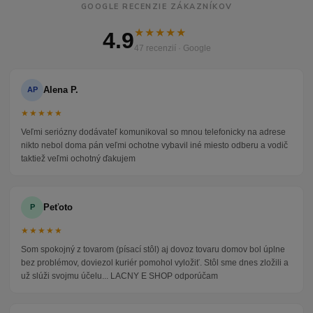
GOOGLE RECENZIE ZÁKAZNÍKOV
★★★★★
4.9
47 recenzií · Google
Alena P.
AP
★★★★★
Veľmi seriózny dodávateľ komunikoval so mnou telefonicky na adrese
nikto nebol doma pán veľmi ochotne vybavil iné miesto odberu a vodič
taktiež veľmi ochotný ďakujem
Peťoto
P
★★★★★
Som spokojný z tovarom (písací stôl) aj dovoz tovaru domov bol úplne
bez problémov, doviezol kuriér pomohol vyložiť. Stôl sme dnes zložili a
už slúži svojmu účelu... LACNY E SHOP odporúčam