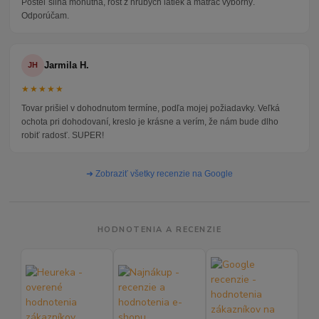
Posteľ silná mohutná, rošt z hrubých latiek a matrac výborný.
Odporúčam.
Jarmila H.
JH
★★★★★
Tovar prišiel v dohodnutom termíne, podľa mojej požiadavky. Veľká
ochota pri dohodovaní, kreslo je krásne a verím, že nám bude dlho
robiť radosť. SUPER!
➜ Zobraziť všetky recenzie na Google
HODNOTENIA A RECENZIE