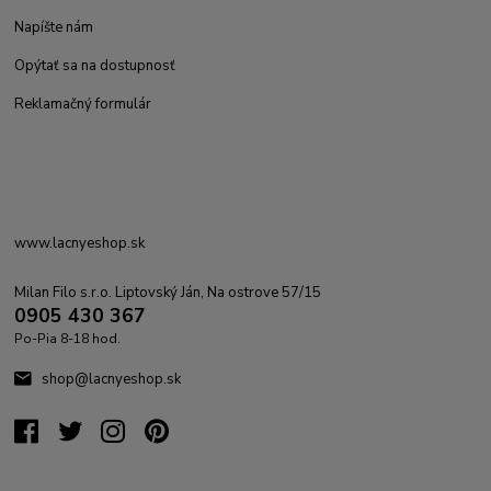
Napíšte nám
Opýtať sa na dostupnosť
Reklamačný formulár
www.lacnyeshop.sk
Milan Filo s.r.o. Liptovský Ján, Na ostrove 57/15
0905 430 367
Po-Pia 8-18 hod.
shop@lacnyeshop.sk