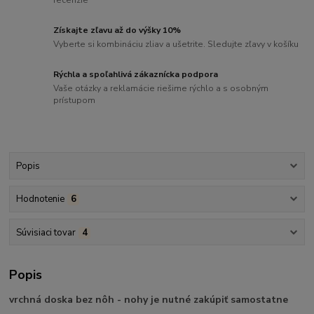
Získajte zľavu až do výšky 10%
Vyberte si kombináciu zliav a ušetrite. Sledujte zľavy v košíku
Rýchla a spoľahlivá zákaznícka podpora
Vaše otázky a reklamácie riešime rýchlo a s osobným
prístupom
Popis
Hodnotenie
6
Súvisiaci tovar
4
Popis
vrchná doska bez nôh - nohy je nutné zakúpiť samostatne