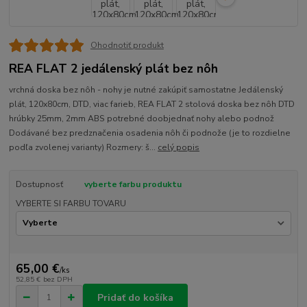
Ohodnotiť produkt
REA FLAT 2 jedálenský plát bez nôh
vrchná doska bez nôh - nohy je nutné zakúpiť samostatne Jedálenský
plát, 120x80cm, DTD, viac farieb, REA FLAT 2 stolová doska bez nôh DTD
hrúbky 25mm, 2mm ABS potrebné doobjednať nohy alebo podnož
Dodávané bez predznačenia osadenia nôh či podnože (je to rozdielne
podľa zvolenej varianty) Rozmery: š...
celý popis
Dostupnosť
vyberte farbu produktu
VYBERTE SI FARBU TOVARU
65,00 €
/
ks
52,85 €
bez DPH
Pridať do košíka