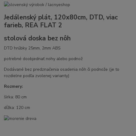
Jedálenský plát, 120x80cm, DTD, viac
farieb, REA FLAT 2
stolová doska bez nôh
DTD hrúbky 25mm, 2mm ABS
potrebné doobjednať nohy alebo podnož
Dodávané bez predznačenia osadenia nôh či podnože (je to
rozdielne podľa zvolenej varianty)
Rozmery:
šírka: 80 cm
dĺžka: 120 cm