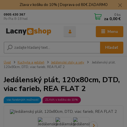
Zľava v košíku do 10% | Doprava od 80€ ZADARMO
0
ks
0905 430 367
za
0,00 €
Po-Pia 8-18 hod.
Menu
Hľadať
Úvod
Kuchyňa a jedáleň
Jedálenské stoly a sety
Jedálenský plát,
120x80cm, DTD, viac farieb, REA FLAT 2
Jedálenský plát, 120x80cm, DTD,
viac farieb, REA FLAT 2
viac farebných možností
ZĽAVA v košíku do 10%