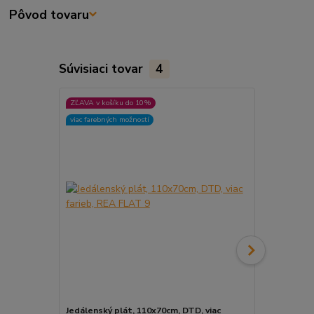
Pôvod tovaru
Súvisiaci tovar
4
ZĽAVA v košíku do 10%
ZĽAVA v koší
viac farebných možností
viac farebnýc
Jedálenský plát, 110x70cm, DTD, viac
Jedálenský p