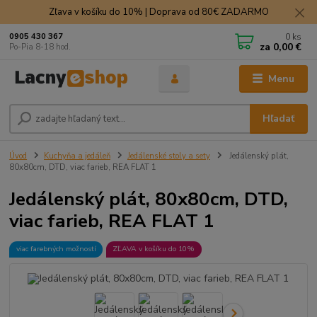
Zľava v košíku do 10% | Doprava od 80€ ZADARMO
0
ks
0905 430 367
za
0,00 €
Po-Pia 8-18 hod.
Menu
Hľadať
Úvod
Kuchyňa a jedáleň
Jedálenské stoly a sety
Jedálenský plát,
80x80cm, DTD, viac farieb, REA FLAT 1
Jedálenský plát, 80x80cm, DTD,
viac farieb, REA FLAT 1
viac farebných možností
ZĽAVA v košíku do 10%