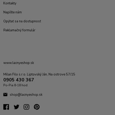
Kontakty
Napíšte nám
Opýtať sa na dostupnosť
Reklamačný formulár
www.lacnyeshop.sk
Milan Filo s.r.o. Liptovský Ján, Na ostrove 57/15
0905 430 367
Po-Pia 8-18 hod.
shop@lacnyeshop.sk