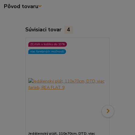
Pôvod tovaru
Súvisiaci tovar
4
ZĽAVA v košíku do 10%
ZĽAVA v koší
viac farebných možností
viac farebnýc
Jedálenský plát, 110x70cm, DTD, viac
Jedálenský p