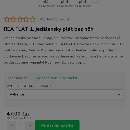
Ohodnotiť produkt
REA FLAT 1, jedálenský plát bez nôh
vrchná doska bez nôh - nohy je nutné zakúpiť samostatne Jedálenský
plát, 80x80cm, DTD, viac farieb, REA FLAT 1 stolová doska bez nôh DTD
hrúbky 25mm, 2mm ABS potrebné doobjednať nohy alebo podnož
Dodávané bez predznačenia osadenia nôh či podnože (je to rozdielne
podľa zvolenej varianty) Rozmery: ší...
celý popis
Dostupnosť
vyberte farbu produktu
VYBERTE SI FARBU TOVARU
47,00 €
/
ks
38,21 €
bez DPH
Pridať do košíka