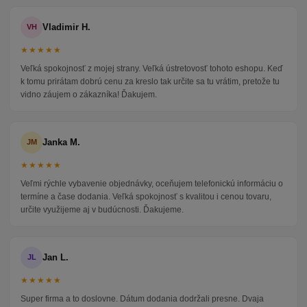
Vladimir H.
VH
★★★★★
Veľká spokojnosť z mojej strany. Veľká ústretovosť tohoto eshopu. Keď
k tomu prirátam dobrú cenu za kreslo tak určite sa tu vrátim, pretože tu
vidno záujem o zákazníka! Ďakujem.
Janka M.
JM
★★★★★
Veľmi rýchle vybavenie objednávky, oceňujem telefonickú informáciu o
termíne a čase dodania. Veľká spokojnosť s kvalitou i cenou tovaru,
určite využijeme aj v budúcnosti. Ďakujeme.
Jan L.
JL
★★★★★
Super firma a to doslovne. Dátum dodania dodržali presne. Dvaja