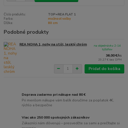
Číslo produktu:
TOP=REA FLAT 1
Farba:
možnosť voľby
Dĺžka:
80 cm
Podobné produkty
REA NOHA 1, nohy na stôl, lesklý chróm
na objednávku 2-14
týždňov
36,00 €
/
ks
29,27 €
bez DPH
Pridať do košíka
Doprava zadarmo pri nákupe nad 80 €
Pri menšom nákupe vám balík doručíme za poplatok 4€,
rýchlo a bezpečne
Viac ako 250 000 spokojných zákazníkov
Zákazníci nám dôverujú – presvedčte sa sami a prečítajte si
recenzie