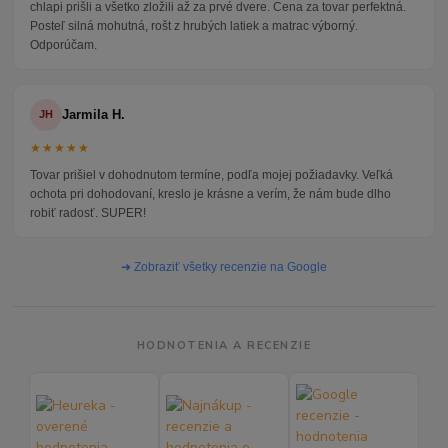
chlapi prišli a všetko zložili až za prvé dvere. Cena za tovar perfektná.
Posteľ silná mohutná, rošt z hrubých latiek a matrac výborný.
Odporúčam.
Jarmila H.
JH
★★★★★
Tovar prišiel v dohodnutom termíne, podľa mojej požiadavky. Veľká
ochota pri dohodovaní, kreslo je krásne a verím, že nám bude dlho
robiť radosť. SUPER!
➜ Zobraziť všetky recenzie na Google
HODNOTENIA A RECENZIE