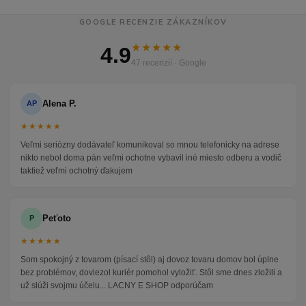
GOOGLE RECENZIE ZÁKAZNÍKOV
★★★★★
4.9
47 recenzií · Google
Alena P.
AP
★★★★★
Veľmi seriózny dodávateľ komunikoval so mnou telefonicky na adrese
nikto nebol doma pán veľmi ochotne vybavil iné miesto odberu a vodič
taktiež veľmi ochotný ďakujem
Peťoto
P
★★★★★
Som spokojný z tovarom (písací stôl) aj dovoz tovaru domov bol úplne
bez problémov, doviezol kuriér pomohol vyložiť. Stôl sme dnes zložili a
už slúži svojmu účelu... LACNY E SHOP odporúčam