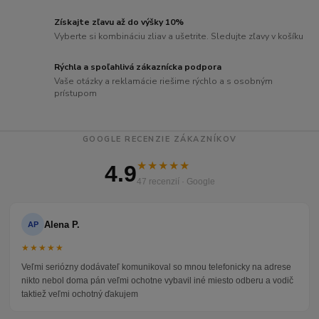
Získajte zľavu až do výšky 10%
Vyberte si kombináciu zliav a ušetrite. Sledujte zľavy v košíku
Rýchla a spoľahlivá zákaznícka podpora
Vaše otázky a reklamácie riešime rýchlo a s osobným
prístupom
GOOGLE RECENZIE ZÁKAZNÍKOV
★★★★★
4.9
47 recenzií · Google
Alena P.
AP
★★★★★
Veľmi seriózny dodávateľ komunikoval so mnou telefonicky na adrese
nikto nebol doma pán veľmi ochotne vybavil iné miesto odberu a vodič
taktiež veľmi ochotný ďakujem