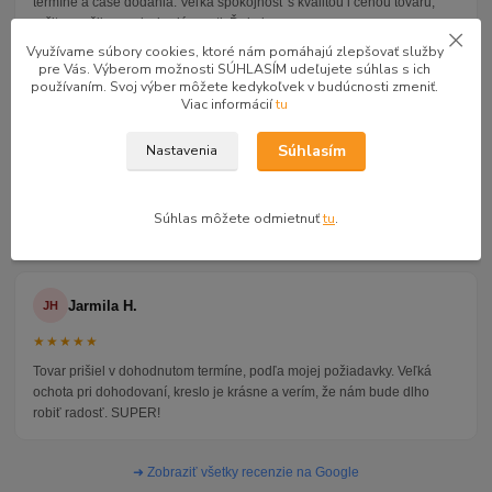
termíne a čase dodania. Veľká spokojnosť s kvalitou i cenou tovaru,
určite využijeme aj v budúcnosti. Ďakujeme.
Využívame súbory cookies, ktoré nám pomáhajú zlepšovať služby
pre Vás. Výberom možnosti SÚHLASÍM udeľujete súhlas s ich
používaním. Svoj výber môžete kedykoľvek v budúcnosti zmeniť.
Jan L.
JL
Viac informácií
tu
★★★★★
Súhlasím
Nastavenia
Super firma a to doslovne. Dátum dodania dodržali presne. Dvaja
chlapi prišli a všetko zložili až za prvé dvere. Cena za tovar perfektná.
Posteľ silná mohutná, rošt z hrubých latiek a matrac výborný.
Súhlas môžete odmietnuť
tu
.
Odporúčam.
Jarmila H.
JH
★★★★★
Tovar prišiel v dohodnutom termíne, podľa mojej požiadavky. Veľká
ochota pri dohodovaní, kreslo je krásne a verím, že nám bude dlho
robiť radosť. SUPER!
➜ Zobraziť všetky recenzie na Google