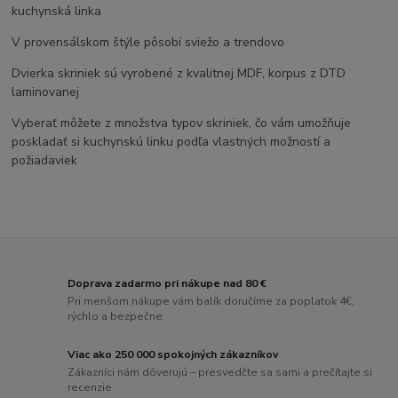
kuchynská linka
V provensálskom štýle pôsobí sviežo a trendovo
Dvierka skriniek sú vyrobené z kvalitnej MDF, korpus z DTD
laminovanej
Vyberať môžete z množstva typov skriniek, čo vám umožňuje
poskladať si kuchynskú linku podľa vlastných možností a
požiadaviek
Doprava zadarmo pri nákupe nad 80 €
Pri menšom nákupe vám balík doručíme za poplatok 4€,
rýchlo a bezpečne
Viac ako 250 000 spokojných zákazníkov
Zákazníci nám dôverujú – presvedčte sa sami a prečítajte si
recenzie