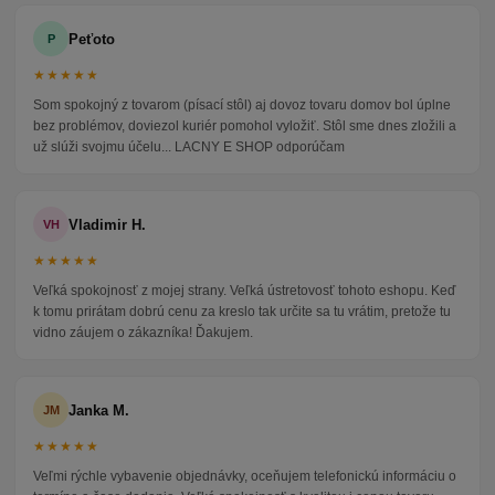
Peťoto
P
★★★★★
Som spokojný z tovarom (písací stôl) aj dovoz tovaru domov bol úplne
bez problémov, doviezol kuriér pomohol vyložiť. Stôl sme dnes zložili a
už slúži svojmu účelu... LACNY E SHOP odporúčam
Vladimir H.
VH
★★★★★
Veľká spokojnosť z mojej strany. Veľká ústretovosť tohoto eshopu. Keď
k tomu prirátam dobrú cenu za kreslo tak určite sa tu vrátim, pretože tu
vidno záujem o zákazníka! Ďakujem.
Janka M.
JM
★★★★★
Veľmi rýchle vybavenie objednávky, oceňujem telefonickú informáciu o