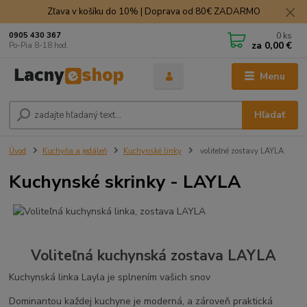
Zľava v košíku do 10% | Doprava od 80€ ZADARMO
0
ks
0905 430 367
za
0,00 €
Po-Pia 8-18 hod.
Menu
Hľadať
Úvod
Kuchyňa a jedáleň
Kuchynské linky
voliteľné zostavy LAYLA
Kuchynské skrinky - LAYLA
Voliteľná kuchynská zostava LAYLA
Kuchynská linka Layla je splnením vašich snov
Dominantou každej kuchyne je moderná, a zároveň praktická