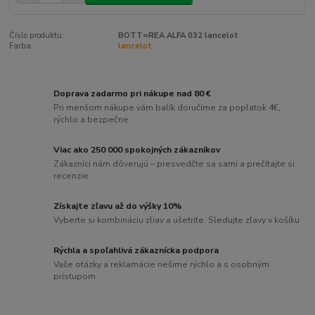
Číslo produktu:
BOTT=REA ALFA 032 lancelot
Farba:
lancelot
Doprava zadarmo pri nákupe nad 80 €
Pri menšom nákupe vám balík doručíme za poplatok 4€,
rýchlo a bezpečne
Viac ako 250 000 spokojných zákazníkov
Zákazníci nám dôverujú – presvedčte sa sami a prečítajte si
recenzie
Získajte zľavu až do výšky 10%
Vyberte si kombináciu zliav a ušetrite. Sledujte zľavy v košíku
Rýchla a spoľahlivá zákaznícka podpora
Vaše otázky a reklamácie riešime rýchlo a s osobným
prístupom