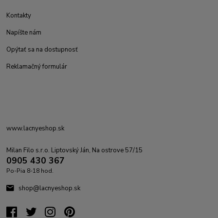
Kontakty
Napíšte nám
Opýtať sa na dostupnosť
Reklamačný formulár
www.lacnyeshop.sk
Milan Filo s.r.o. Liptovský Ján, Na ostrove 57/15
0905 430 367
Po-Pia 8-18 hod.
shop@lacnyeshop.sk