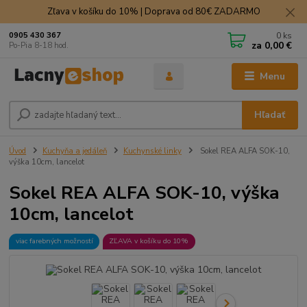
Zľava v košíku do 10% | Doprava od 80€ ZADARMO
0
ks
0905 430 367
za
0,00 €
Po-Pia 8-18 hod.
Menu
Hľadať
Úvod
Kuchyňa a jedáleň
Kuchynské linky
Sokel REA ALFA SOK-10,
výška 10cm, lancelot
Sokel REA ALFA SOK-10, výška
10cm, lancelot
viac farebných možností
ZĽAVA v košíku do 10%