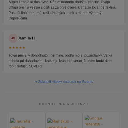
Super firma a to doslovne. Dátum dodania dodržali presne. Dvaja
chlapi prišli a všetko zložili až za prvé dvere. Cena za tovar perfektná.
Posteľ silná mohutná, rošt z hrubých latiek a matrac výborný.
Odporúčam.
Jarmila H.
JH
★★★★★
Tovar prišiel v dohodnutom termíne, podľa mojej požiadavky. Veľká
ochota pri dohodovaní, kreslo je krásne a verím, že nám bude dlho
robiť radosť. SUPER!
➜ Zobraziť všetky recenzie na Google
HODNOTENIA A RECENZIE