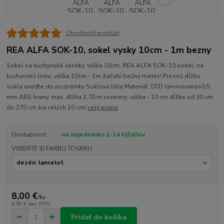
Ohodnotiť produkt
REA ALFA SOK-10, sokel vysky 10cm - 1m bezny
Sokel na kuchynské skrinky, výška 10cm, REA ALFA SOK-10 sokel, na
kuchynskú linku, výška 10cm - 1m /začatý bežný meter/ Presnú dĺžku
sokla uveďte do poznámky Soklová lišta Materiál: DTD laminovaná+0,5
mm ABS hrany. max. dlžka 2,70 m rozmery: výška - 10 cm dĺžka od 30 cm
do 270 cm /na celých 10 cm/
celý popis
Dostupnosť
na objednávku 2-14 týždňov
VYBERTE SI FARBU TOVARU
8,00 €
/
ks
6,50 €
bez DPH
Pridať do košíka