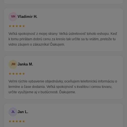
Vladimir H.
VH
★★★★★
Veľká spokojnosť z mojej strany. Veľká ústretovosť tohoto eshopu. Keď
k tomu prirátam dobrú cenu za kreslo tak určite sa tu vrátim, pretože tu
vidno záujem o zákazníka! Ďakujem.
Janka M.
JM
★★★★★
Veľmi rýchle vybavenie objednávky, oceňujem telefonickú informáciu o
termíne a čase dodania. Veľká spokojnosť s kvalitou i cenou tovaru,
určite využijeme aj v budúcnosti. Ďakujeme.
Jan L.
JL
★★★★★