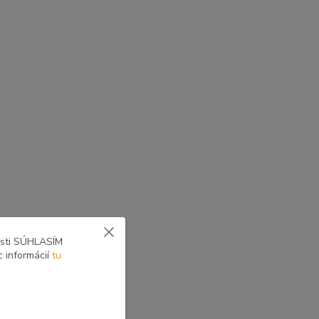
osti SÚHLASÍM
c informácií
tu
yne voliteľné zostavy