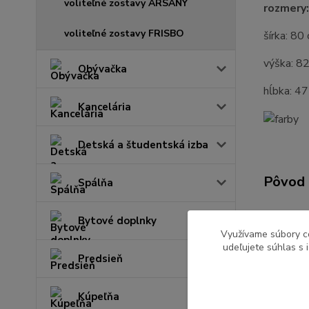
voliteľné zostavy ARSANY
rozmery:
voliteľné zostavy FRISBO
šírka: 80
výška: 8
Obývačka
hĺbka: 4
Kancelária
Detská a študentská izba
Pôvod 
Spálňa
Bytové doplnky
Využívame súbory c
udeľujete súhlas s 
Tovar 
Predsieň
Kuchy
Kúpeľňa