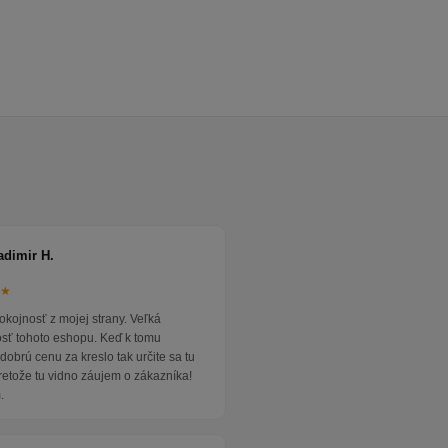
adimir H.
★★
okojnosť z mojej strany. Veľká
osť tohoto eshopu. Keď k tomu
dobrú cenu za kreslo tak určite sa tu
pretože tu vidno záujem o zákazníka!
.