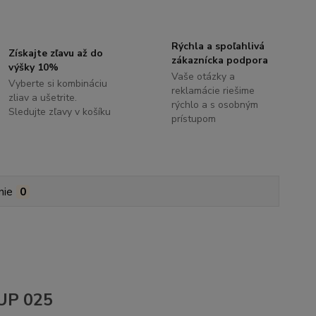
Rýchla a spoľahlivá
Získajte zľavu až do
zákaznícka podpora
výšky 10%
Vaše otázky a
Vyberte si kombináciu
reklamácie riešime
zliav a ušetrite.
rýchlo a s osobným
Sledujte zľavy v košíku
prístupom
nie
0
 UP 025