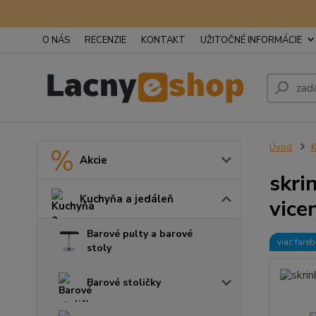
O NÁS
RECENZIE
KONTAKT
UŽITOČNÉ INFORMÁCIE
Úvod
K
Akcie
skri
Kuchyňa a jedáleň
vice
Barové pulty a barové
viac fare
stoly
Barové stoličky