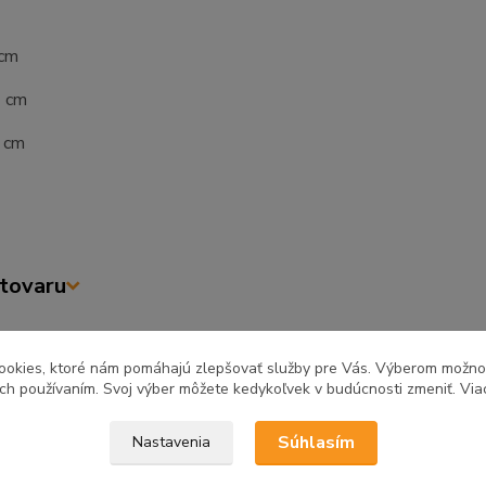
 cm
2 cm
7 cm
tovaru
ookies, ktoré nám pomáhajú zlepšovať služby pre Vás. Výberom možn
ich používaním. Svoj výber môžete kedykoľvek v budúcnosti zmeniť. Via
zaradený v kategóriách
ňa a jedáleň
Kuchynské linky
Kuch
Súhlasím
Nastavenia
REA