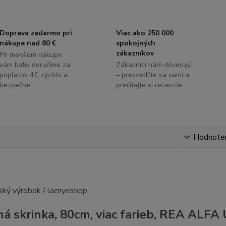
Doprava zadarmo pri
Viac ako 250 000
nákupe nad 80 €
spokojných
zákazníkov
Pri menšom nákupe
vám balík doručíme za
Zákazníci nám dôverujú
poplatok 4€, rýchlo a
– presvedčte sa sami a
bezpečne
prečítajte si recenzie
s
Hodnote
á skrinka, 80cm, viac farieb, REA ALFA