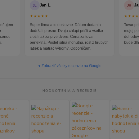
Jan L.
Ja
JL
JH
★★★★★
★★★
oceňujem
Super firma a to doslovne. Dátum dodania
Tovar pr
e
dodržali presne. Dvaja chlapi prišli a všetko
mojej po
i cenou
zložili až za prvé dvere. Cena za tovar
dohodova
i.
perfektná. Posteľ silná mohutná, rošt z hrubých
bude dlh
latiek a matrac výborný. Odporúčam.
➜ Zobraziť všetky recenzie na Google
HODNOTENIA A RECENZIE