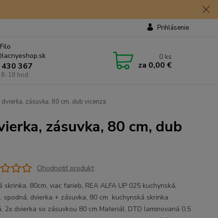
Prihlásenie
Filo
lacnyeshop.sk
0
ks
za
0,00 €
 430 367
 8-18 hod.
dvierka, zásuvka, 80 cm, dub vicenza
ierka, zásuvka, 80 cm, dub
Ohodnotiť produkt
 skrinka, 80cm, viac farieb, REA ALFA UP 025 kuchynská,
a, spodná, dvierka + zásuvka, 80 cm kuchynská skrinka
, 2x dvierka so zásuvkou 80 cm Materiál: DTD laminovaná 0,5