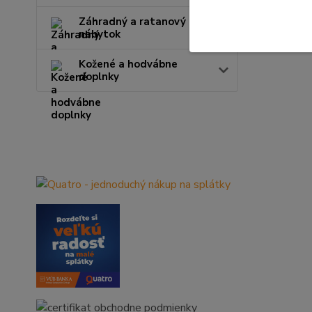
Záhradný a ratanový
nábytok
Kožené a hodvábne
doplnky