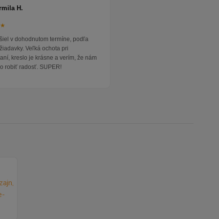
rmila H.
★★
išiel v dohodnutom termíne, podľa
žiadavky. Veľká ochota pri
ní, kreslo je krásne a verím, že nám
o robiť radosť. SUPER!