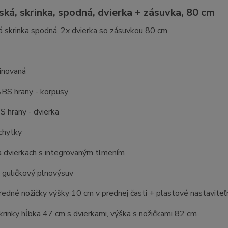
ská, skrinka, spodná, dvierka + zásuvka, 80 cm
 skrinka spodná, 2x dvierka so zásuvkou 80 cm
inovaná
BS hrany - korpusy
 hrany - dvierka
chytky
a dvierkach s integrovaným tlmením
 guličkový plnovýsuv
edné nožičky výšky 10 cm v prednej časti + plastové nastaviteľn
rinky hĺbka 47 cm s dvierkami, výška s nožičkami 82 cm