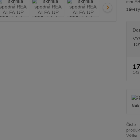
mm ABS
závesy
Dos
VY
TO
17
142
Nák
Číslo
produkt
Výška: