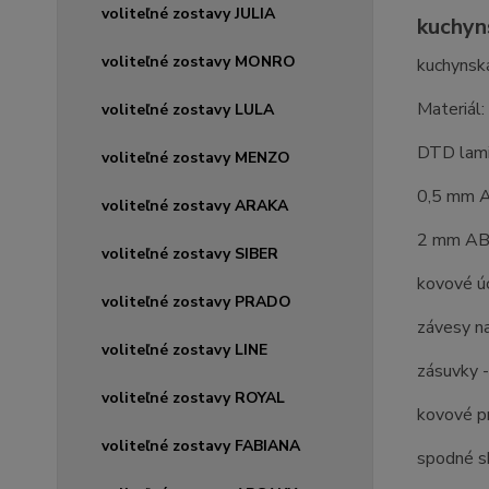
voliteľné zostavy JULIA
kuchyn
voliteľné zostavy MONRO
kuchynská
Materiál:
voliteľné zostavy LULA
DTD lam
voliteľné zostavy MENZO
0,5 mm A
voliteľné zostavy ARAKA
2 mm ABS
voliteľné zostavy SIBER
kovové ú
voliteľné zostavy PRADO
závesy n
voliteľné zostavy LINE
zásuvky -
voliteľné zostavy ROYAL
kovové pr
voliteľné zostavy FABIANA
spodné sk