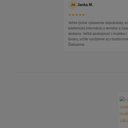
Janka M.
JM
★★★★★
Veľmi rýchle vybavenie objednávky, 
telefonickú informáciu o termíne a čas
dodania. Veľká spokojnosť s kvalitou 
tovaru, určite využijeme aj v budúcnost
Ďakujeme.