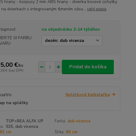
 hrany - korpusy 2 mm ABS hrany - dvierka kovové úchytky
 na dvierkach s integrovaným tlmením zásu...
celý popis
tupnosť
na objednávku 2-14 týždňov
BERTE SI FARBU
VARU
5,00 €
/
ks
Pridať do košíka
,28 €
bez DPH
Splátková kalkulačka
up na splátky
TOP=REA ALFA UP
Farba:
dub vicenza
u:
025, dub vicenza
82 cm
Šírka:
80 cm