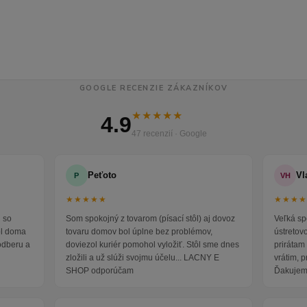
GOOGLE RECENZIE ZÁKAZNÍKOV
★★★★★
4.9
47 recenzií · Google
Peťoto
Vl
P
VH
★★★★★
★★★
 so
Som spokojný z tovarom (písací stôl) aj dovoz
Veľká sp
ol doma
tovaru domov bol úplne bez problémov,
ústretov
odberu a
doviezol kuriér pomohol vyložiť. Stôl sme dnes
prirátam 
zložili a už slúži svojmu účelu... LACNY E
vrátim, 
SHOP odporúčam
Ďakujem