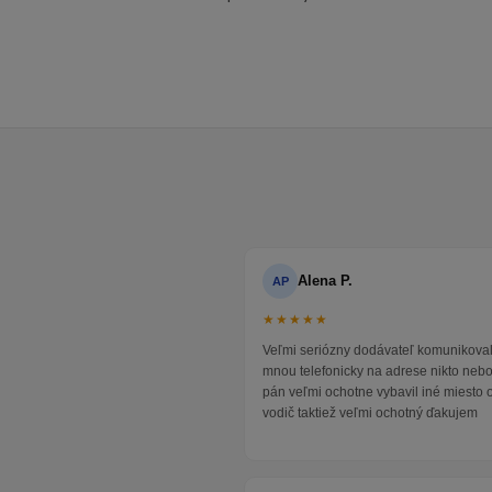
Alena P.
AP
★★★★★
Veľmi seriózny dodávateľ komunikoval
mnou telefonicky na adrese nikto neb
pán veľmi ochotne vybavil iné miesto 
vodič taktiež veľmi ochotný ďakujem