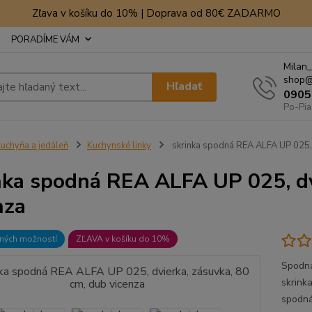
Zľava v košíku do 10% | Doprava od 80€ ZADARMO
PORADÍME VÁM
Milan_
shop@
Hľadať
0905
Po-Pia
uchyňa a jedáleň
Kuchynské linky
skrinka spodná REA ALFA UP 025, 
nka spodná REA ALFA UP 025, dv
nza
bných možností
ZĽAVA v košíku do 10%
Spodná
skrink
spodná