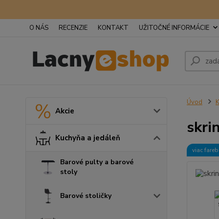
O NÁS
RECENZIE
KONTAKT
UŽITOČNÉ INFORMÁCIE
Úvod
K
Akcie
skri
Kuchyňa a jedáleň
viac fare
Barové pulty a barové
stoly
Barové stoličky