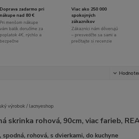
Doprava zadarmo pri
Viac ako 250 000
nákupe nad 80 €
spokojných
zákazníkov
Pri menšom nákupe
vám balík doručíme za
Zákazníci nám dôverujú
poplatok 4€, rýchlo a
– presvedčte sa sami a
bezpečne
prečítajte si recenzie
s
Hodnote
á skrinka rohová, 90cm, viac farieb, R
, spodná, rohová, s dvierkami, do kuchyne