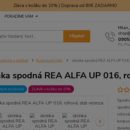
Zľava v košíku do 10% | Doprava od 80€ ZADARMO
PORADÍME VÁM
Milan_
shop@
Hľadať
0905
Po-Pia
uchyňa a jedáleň
Kuchynské linky
skrinka spodná REA ALFA UP 016, 
nka spodná REA ALFA UP 016, ro
bných možností
ZĽAVA v košíku do 10%
Spodná
spodná
rohová
korpus
dvierk