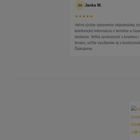
Janka M.
JM
★★★★★
Veľmi rýchle vybavenie objednávky, 
telefonickú informáciu o termíne a čas
dodania. Veľká spokojnosť s kvalitou 
tovaru, určite využijeme aj v budúcnost
Ďakujeme.