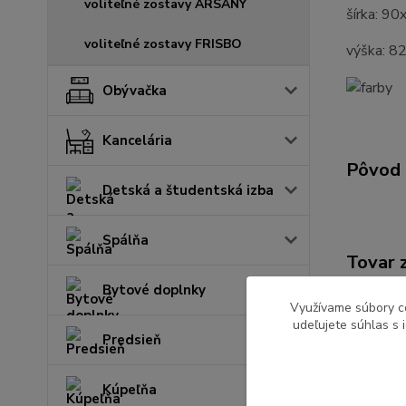
voliteľné zostavy ARSANY
šírka: 9
voliteľné zostavy FRISBO
výška: 8
Obývačka
Kancelária
Pôvod 
Detská a študentská izba
Spálňa
Tovar 
Bytové doplnky
Kuchy
Využívame súbory c
udeľujete súhlas s 
Predsieň
Kúpeľňa