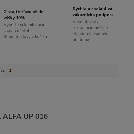
Rýchla a spoľahlivá
Získajte zľavu až do
zákaznícka podpora
výšky 10%
Vaše otázky a
Vyberte si kombináciu
reklamácie riešime
zliav a ušetrite.
rýchlo a s osobným
Sledujte zľavy v košíku
prístupom
nie
0
EA ALFA UP 016