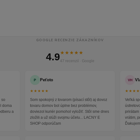
GOOGLE RECENZIE ZÁKAZNÍKOV
★★★★★
4.9
47 recenzií · Google
Peťoto
Vl
P
VH
★★★★★
★★★
 so
Som spokojný z tovarom (písací stôl) aj dovoz
Veľká sp
ol doma
tovaru domov bol úplne bez problémov,
ústretov
odberu a
doviezol kuriér pomohol vyložiť. Stôl sme dnes
prirátam 
zložili a už slúži svojmu účelu... LACNY E
vrátim, 
SHOP odporúčam
Ďakujem