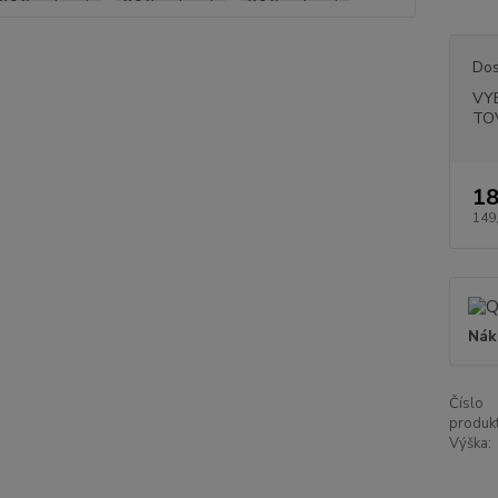
Dos
VY
TO
18
149
Nák
Číslo
produkt
Výška: