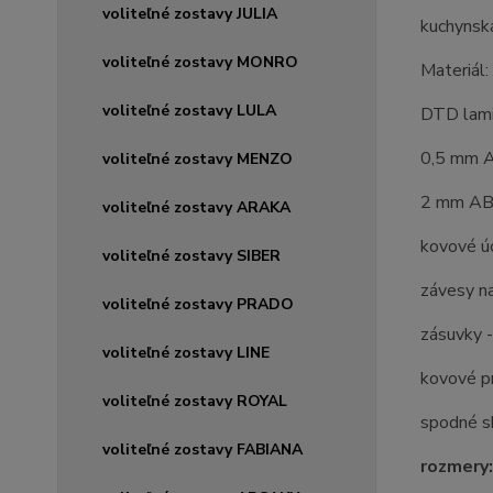
voliteľné zostavy JULIA
kuchynská
voliteľné zostavy MONRO
Materiál:
voliteľné zostavy LULA
DTD lam
0,5 mm A
voliteľné zostavy MENZO
2 mm ABS
voliteľné zostavy ARAKA
kovové ú
voliteľné zostavy SIBER
závesy n
voliteľné zostavy PRADO
zásuvky -
voliteľné zostavy LINE
kovové pr
voliteľné zostavy ROYAL
spodné sk
voliteľné zostavy FABIANA
rozmery: