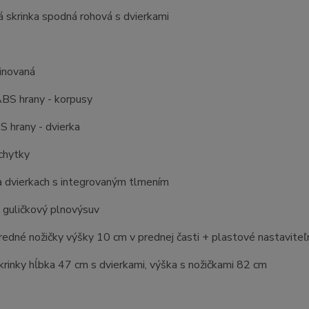
 skrinka spodná rohová s dvierkami
inovaná
BS hrany - korpusy
 hrany - dvierka
chytky
a dvierkach s integrovaným tlmením
 guličkový plnovýsuv
edné nožičky výšky 10 cm v prednej časti + plastové nastaviteľn
rinky hĺbka 47 cm s dvierkami, výška s nožičkami 82 cm