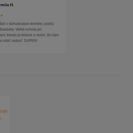
rmila H.
★★
išiel v dohodnutom termíne, podľa
žiadavky. Veľká ochota pri
ní, kreslo je krásne a verím, že nám
o robiť radosť. SUPER!