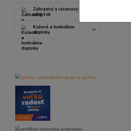
Záhradný a ratanový
nábytok
Kožené a hodvábne
doplnky