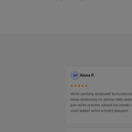
Alena P.
AP
★★★★★
Veľmi seriózny dodávateľ komunikoval
mnou telefonicky na adrese nikto neb
pán veľmi ochotne vybavil iné miesto 
vodič taktiež veľmi ochotný ďakujem