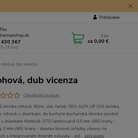
Prihlásenie
Filo
lacnyeshop.sk
0
ks
za
0,00 €
 430 367
 8-18 hod.
rohová, dub vicenza
hová, dub vicenza
Ohodnotiť produkt
 skrinka rohová, 90cm, viac farieb, REA ALFA UP 016 skrinka,
, rohová, s dvierkami, do kuchyne kuchynská skrinka spodná
 s dvierkami Materiál: DTD laminovaná 0,5 mm ABS hrany -
y 2 mm ABS hrany - dvierka kovové úchytky závesy na
ach s integrovaným tlmením zásuvky - gul...
celý popis