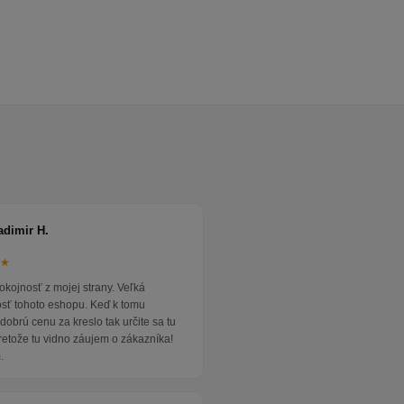
adimir H.
★★
okojnosť z mojej strany. Veľká
osť tohoto eshopu. Keď k tomu
dobrú cenu za kreslo tak určite sa tu
pretože tu vidno záujem o zákazníka!
.