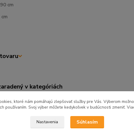
0x90 cm
2 cm
tovaru
zaradený v kategóriách
ňa a jedáleň
Kuchynské linky
Kuch
ookies, ktoré nám pomáhajú zlepšovať služby pre Vás. Výberom možn
REA
ich používaním. Svoj výber môžete kedykoľvek v budúcnosti zmeniť. Via
Súhlasím
Nastavenia