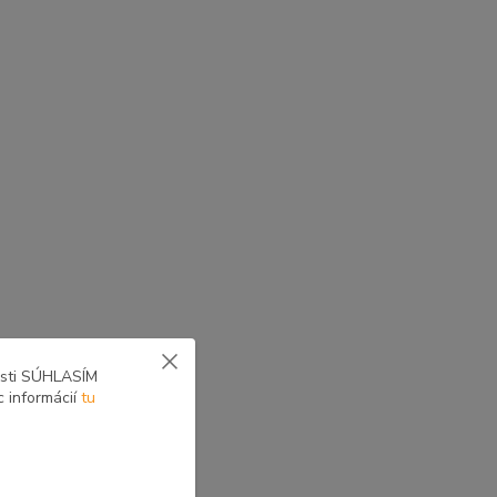
yne voliteľné zostavy
osti SÚHLASÍM
c informácií
tu