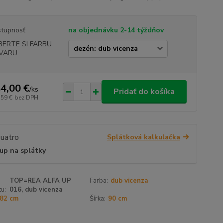
tupnosť
na objednávku 2-14 týždňov
BERTE SI FARBU
VARU
4,00 €
/
ks
Pridať do košíka
,59 €
bez DPH
Splátková kalkulačka
up na splátky
TOP=REA ALFA UP
Farba:
dub vicenza
u:
016, dub vicenza
82 cm
Šírka:
90 cm