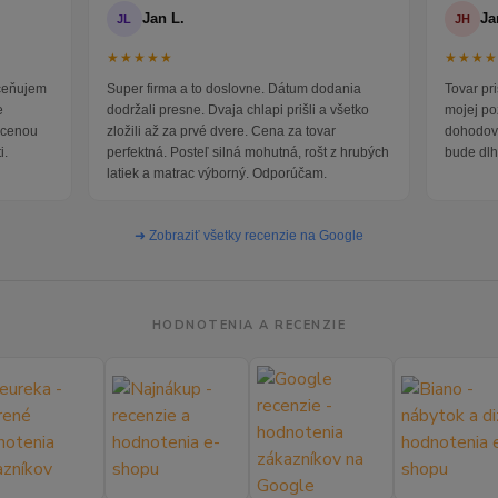
Jan L.
Ja
JL
JH
★★★★★
★★★
oceňujem
Super firma a to doslovne. Dátum dodania
Tovar pr
e
dodržali presne. Dvaja chlapi prišli a všetko
mojej po
i cenou
zložili až za prvé dvere. Cena za tovar
dohodova
i.
perfektná. Posteľ silná mohutná, rošt z hrubých
bude dlh
latiek a matrac výborný. Odporúčam.
➜ Zobraziť všetky recenzie na Google
HODNOTENIA A RECENZIE