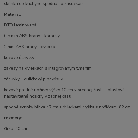
skrinka do kuchyne spodná so zásuvkami
Materiál:
DTD laminovaná
0,5 mm ABS hrany - korpusy
2 mm ABS hrany - dvierka
kovové úchytky
závesy na dvierkach s integrovaným tlmením
zásuvky - guličkový plnovýsuv
kovové predné nožičky výšky 10 cm v prednej časti + plastové
nastaviteľné nožičky v zadnej časti
spodné skrinky hĺbka 47 cm s dvierkami, výška s nožičkami 82 cm
rozmery:
šírka: 40 cm