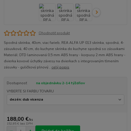
Ohodnotiť produkt
Spodná skrinka, 40cm, viac farieb, REA ALFA UP 013 skrinka, spodná, 4-
zásuvková, 40 cm, do kuchyne skrinka do kuchyne spodná so zásuvkami
Materiál: DTD laminovaná 0,5 mm ABS hrany - korpusy 2 mm ABS hrany -
dvierka kovové úchytky závesy na dvierkach s integrovaným tlmením
zásuvky - guličkový plnový...
celý popis
Dostupnosť
na objednávku 2-14 týždňov
VYBERTE SI FARBU TOVARU
188,00 €
/
ks
152,85 €
bez DPH