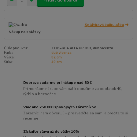
Pridať do košíka
Splátková kalkulačka
Nákup na splátky
Číslo produktu:
TOP=REA ALFA UP 013, dub vicenza
Farba:
dub vicenza
Výška:
82 cm
Šírka:
40 cm
Doprava zadarmo pri nákupe nad 80 €
Pri menšom nákupe vám balík doručíme za poplatok 4€,
rýchlo a bezpečne
Viac ako 250 000 spokojných zákazníkov
Zákazníci nám dôverujú – presvedčte sa sami a prečítajte si
recenzie
Získajte zľavu až do výšky 10%