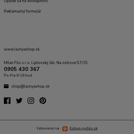
Opýtať sa na dostupnosť
Reklamačný formulár
www.lacnyeshop.sk
Milan Filo s.r.o. Liptovský Ján, Na ostrove 57/15
0905 430 367
Po-Pia 8-18 hod.
shop@lacnyeshop.sk
Vytvorené na
Eshop-rychlo.sk