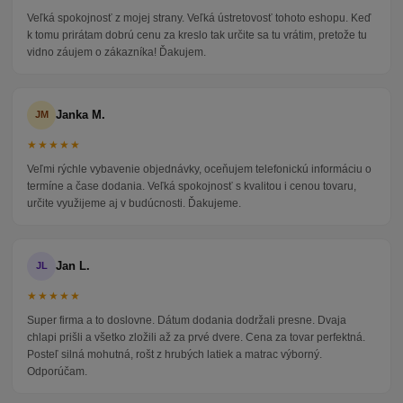
Veľká spokojnosť z mojej strany. Veľká ústretovosť tohoto eshopu. Keď
k tomu prirátam dobrú cenu za kreslo tak určite sa tu vrátim, pretože tu
vidno záujem o zákazníka! Ďakujem.
Janka M.
JM
★★★★★
Veľmi rýchle vybavenie objednávky, oceňujem telefonickú informáciu o
termíne a čase dodania. Veľká spokojnosť s kvalitou i cenou tovaru,
určite využijeme aj v budúcnosti. Ďakujeme.
Jan L.
JL
★★★★★
Super firma a to doslovne. Dátum dodania dodržali presne. Dvaja
chlapi prišli a všetko zložili až za prvé dvere. Cena za tovar perfektná.
Posteľ silná mohutná, rošt z hrubých latiek a matrac výborný.
Odporúčam.