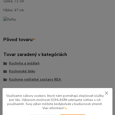
výška: 72 cm
hĺbka: 47 cm
Pôvod tovaru
Tovar zaradený v kategóriách
Kuchyňa a jedáleň
Kuchynské linky
Kuchyne voliteľné zostavy REA
Využívame súbory cookies, ktoré nám pomáhajú zlepšovať služby
pre Vás. Výberom možnosti SÚHLASÍM udeľujete súhlas s ich
GOOGLE RECENZIE ZÁKAZNÍKOV
používaním. Svoj výber môžete kedykoľvek v budúcnosti zmeniť.
Viac informácií
tu
★★★★★