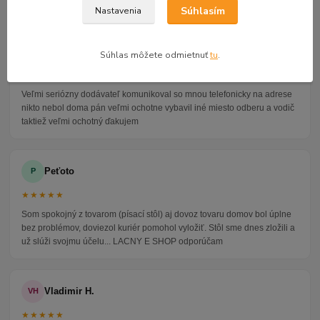
4.9
47 recenzií · Google
Súhlasím
Nastavenia
Alena P.
AP
Súhlas môžete odmietnuť
tu
.
★★★★★
Veľmi seriózny dodávateľ komunikoval so mnou telefonicky na adrese
nikto nebol doma pán veľmi ochotne vybavil iné miesto odberu a vodič
taktiež veľmi ochotný ďakujem
Peťoto
P
★★★★★
Som spokojný z tovarom (písací stôl) aj dovoz tovaru domov bol úplne
bez problémov, doviezol kuriér pomohol vyložiť. Stôl sme dnes zložili a
už slúži svojmu účelu... LACNY E SHOP odporúčam
Vladimir H.
VH
★★★★★