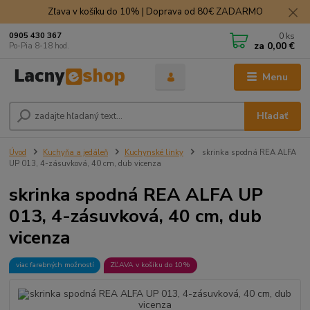
Zľava v košíku do 10% | Doprava od 80€ ZADARMO
0
ks
0905 430 367
za
0,00 €
Po-Pia 8-18 hod.
Menu
Hľadať
Úvod
Kuchyňa a jedáleň
Kuchynské linky
skrinka spodná REA ALFA
UP 013, 4-zásuvková, 40 cm, dub vicenza
skrinka spodná REA ALFA UP
013, 4-zásuvková, 40 cm, dub
vicenza
viac farebných možností
ZĽAVA v košíku do 10%