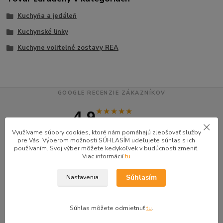
Kuchyňa a jedáleň
Kuchynské linky
Kuchyne voliteľné zostavy REA
GOOGLE RECENZIE ZÁKAZNÍKOV
★★★★★
4.9
47 recenzií · Google
Využívame súbory cookies, ktoré nám pomáhajú zlepšovať služby
pre Vás. Výberom možnosti SÚHLASÍM udeľujete súhlas s ich
používaním. Svoj výber môžete kedykoľvek v budúcnosti zmeniť.
Alena P.
AP
Viac informácií
tu
★★★★★
Súhlasím
Nastavenia
Veľmi seriózny dodávateľ komunikoval so mnou telefonicky na adrese
nikto nebol doma pán veľmi ochotne vybavil iné miesto odberu a vodič
taktiež veľmi ochotný ďakujem
Súhlas môžete odmietnuť
tu
.