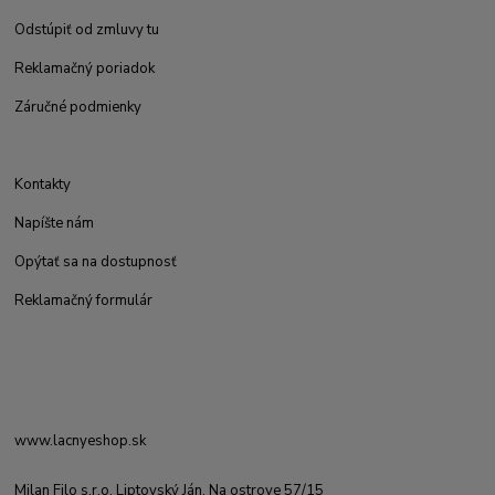
Odstúpiť od zmluvy tu
Reklamačný poriadok
Záručné podmienky
Kontakty
Napíšte nám
Opýtať sa na dostupnosť
Reklamačný formulár
www.lacnyeshop.sk
Milan Filo s.r.o. Liptovský Ján, Na ostrove 57/15