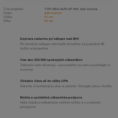
Číslo produktu:
TOP=REA ALFA UP 006, dub vicenza
Farba:
dub vicenza
Výška:
57 cm
Šírka:
60 cm
Doprava zadarmo pri nákupe nad 80 €
Pri menšom nákupe vám balík doručíme za poplatok 4€,
rýchlo a bezpečne
Viac ako 250 000 spokojných zákazníkov
Zákazníci nám dôverujú – presvedčte sa sami a prečítajte si
recenzie
Získajte zľavu až do výšky 10%
Vyberte si kombináciu zliav a ušetrite. Sledujte zľavy v košíku
Rýchla a spoľahlivá zákaznícka podpora
Vaše otázky a reklamácie riešime rýchlo a s osobným
prístupom