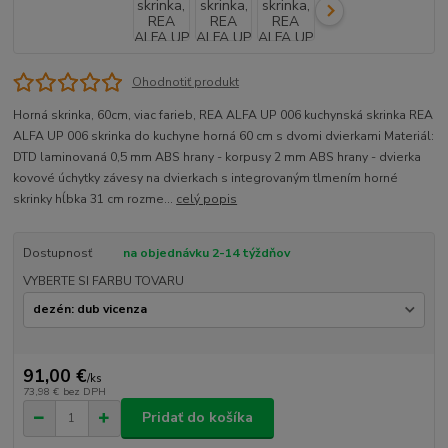
Ohodnotiť produkt
Horná skrinka, 60cm, viac farieb, REA ALFA UP 006 kuchynská skrinka REA
ALFA UP 006 skrinka do kuchyne horná 60 cm s dvomi dvierkami Materiál:
DTD laminovaná 0,5 mm ABS hrany - korpusy 2 mm ABS hrany - dvierka
kovové úchytky závesy na dvierkach s integrovaným tlmením horné
skrinky hĺbka 31 cm rozme...
celý popis
Dostupnosť
na objednávku 2-14 týždňov
VYBERTE SI FARBU TOVARU
91,00 €
/
ks
73,98 €
bez DPH
Pridať do košíka