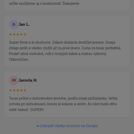
určite využijeme aj v budúcnosti. Ďakujeme.
Jan L.
JL
★★★★★
Super firma a to doslovne. Dátum dodania dodržali presne. Dvaja
chlapi prišli a všetko zložili až za prvé dvere. Cena za tovar perfektná.
Posteľ silná mohutná, rošt z hrubých latiek a matrac výborný.
Odporúčam.
Jarmila H.
JH
★★★★★
Tovar prišiel v dohodnutom termíne, podľa mojej požiadavky. Veľká
ochota pri dohodovaní, kreslo je krásne a verím, že nám bude dlho
robiť radosť. SUPER!
➜ Zobraziť všetky recenzie na Google