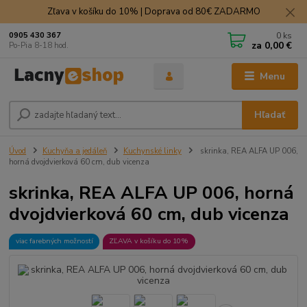
Zľava v košíku do 10% | Doprava od 80€ ZADARMO
0
ks
0905 430 367
za
0,00 €
Po-Pia 8-18 hod.
Menu
Hľadať
Úvod
Kuchyňa a jedáleň
Kuchynské linky
skrinka, REA ALFA UP 006,
horná dvojdvierková 60 cm, dub vicenza
skrinka, REA ALFA UP 006, horná
dvojdvierková 60 cm, dub vicenza
viac farebných možností
ZĽAVA v košíku do 10%