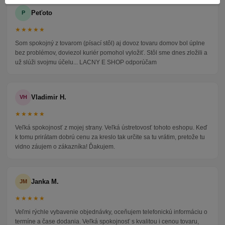
Peťoto
P
★★★★★
Som spokojný z tovarom (písací stôl) aj dovoz tovaru domov bol úplne
bez problémov, doviezol kuriér pomohol vyložiť. Stôl sme dnes zložili a
už slúži svojmu účelu... LACNY E SHOP odporúčam
Vladimir H.
VH
★★★★★
Veľká spokojnosť z mojej strany. Veľká ústretovosť tohoto eshopu. Keď
k tomu prirátam dobrú cenu za kreslo tak určite sa tu vrátim, pretože tu
vidno záujem o zákazníka! Ďakujem.
Janka M.
JM
★★★★★
Veľmi rýchle vybavenie objednávky, oceňujem telefonickú informáciu o
termíne a čase dodania. Veľká spokojnosť s kvalitou i cenou tovaru,