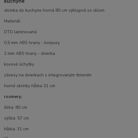
kuchyne
skrinka do kuchyne horná 80 cm výklopná so sklom
Materiál:
DTD laminovaná
0,5 mm ABS hrany - korpusy
2 mm ABS hrany - dvierka
kovové úchytky
závesy na dvierkach s integrovaným tlmením
horné skrinky hĺbka 31 cm
rozmery:
šírka: 80 cm
výška: 57 cm
hĺbka: 31 cm