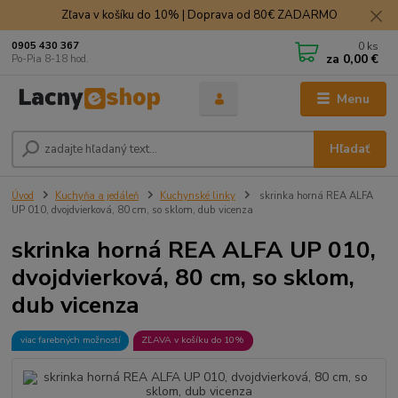
Zľava v košíku do 10% | Doprava od 80€ ZADARMO
0
ks
0905 430 367
za
0,00 €
Po-Pia 8-18 hod.
Menu
Hľadať
Úvod
Kuchyňa a jedáleň
Kuchynské linky
skrinka horná REA ALFA
UP 010, dvojdvierková, 80 cm, so sklom, dub vicenza
skrinka horná REA ALFA UP 010,
dvojdvierková, 80 cm, so sklom,
dub vicenza
viac farebných možností
ZĽAVA v košíku do 10%