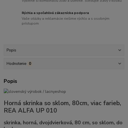
Vyberte si kombináciu zliav a ušetrite. Sledujte zľavy v košíku
Rýchla a spoľahlivá zákaznícka podpora
Vaše otázky a reklamácie riešime rýchlo a s osobným
prístupom
Popis
Hodnotenie
0
Popis
Horná skrinka so sklom, 80cm, viac farieb,
REA ALFA UP 010
skrinka, horná, dvojdvierková, 80 cm, so sklom, do