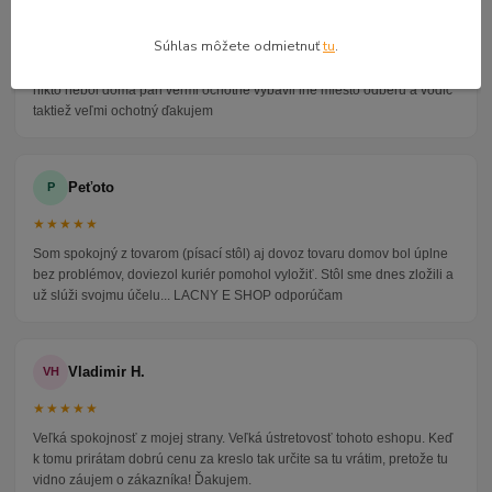
Alena P.
AP
★★★★★
Súhlas môžete odmietnuť
tu
.
Veľmi seriózny dodávateľ komunikoval so mnou telefonicky na adrese
nikto nebol doma pán veľmi ochotne vybavil iné miesto odberu a vodič
taktiež veľmi ochotný ďakujem
Peťoto
P
★★★★★
Som spokojný z tovarom (písací stôl) aj dovoz tovaru domov bol úplne
bez problémov, doviezol kuriér pomohol vyložiť. Stôl sme dnes zložili a
už slúži svojmu účelu... LACNY E SHOP odporúčam
Vladimir H.
VH
★★★★★
Veľká spokojnosť z mojej strany. Veľká ústretovosť tohoto eshopu. Keď
k tomu prirátam dobrú cenu za kreslo tak určite sa tu vrátim, pretože tu
vidno záujem o zákazníka! Ďakujem.