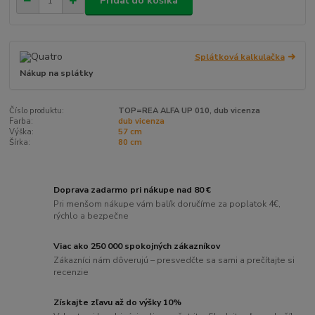
Pridať do košíka
Splátková kalkulačka
Nákup na splátky
Číslo produktu:
TOP=REA ALFA UP 010, dub vicenza
Farba:
dub vicenza
Výška:
57 cm
Šírka:
80 cm
Doprava zadarmo pri nákupe nad 80 €
Pri menšom nákupe vám balík doručíme za poplatok 4€,
rýchlo a bezpečne
Viac ako 250 000 spokojných zákazníkov
Zákazníci nám dôverujú – presvedčte sa sami a prečítajte si
recenzie
Získajte zľavu až do výšky 10%