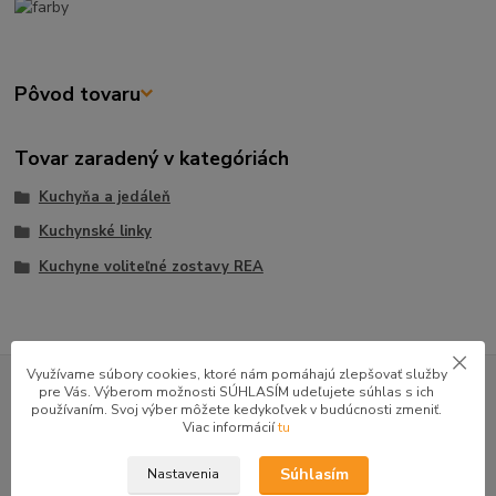
Pôvod tovaru
Tovar zaradený v kategóriách
Kuchyňa a jedáleň
Kuchynské linky
Kuchyne voliteľné zostavy REA
GOOGLE RECENZIE ZÁKAZNÍKOV
Využívame súbory cookies, ktoré nám pomáhajú zlepšovať služby
pre Vás. Výberom možnosti SÚHLASÍM udeľujete súhlas s ich
★★★★★
4.9
používaním. Svoj výber môžete kedykoľvek v budúcnosti zmeniť.
Viac informácií
tu
47 recenzií · Google
Súhlasím
Nastavenia