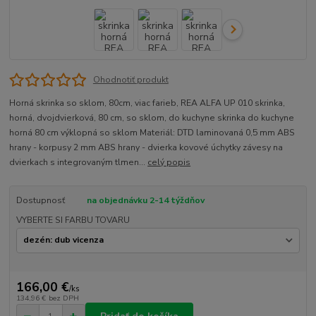
Ohodnotiť produkt
Horná skrinka so sklom, 80cm, viac farieb, REA ALFA UP 010 skrinka,
horná, dvojdvierková, 80 cm, so sklom, do kuchyne skrinka do kuchyne
horná 80 cm výklopná so sklom Materiál: DTD laminovaná 0,5 mm ABS
hrany - korpusy 2 mm ABS hrany - dvierka kovové úchytky závesy na
dvierkach s integrovaným tlmen...
celý popis
Dostupnosť
na objednávku 2-14 týždňov
VYBERTE SI FARBU TOVARU
166,00 €
/
ks
134,96 €
bez DPH