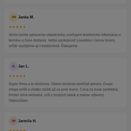
Janka M.
JM
★★★★★
Veľmi rýchle vybavenie objednávky, oceňujem telefonickú informáciu o
termíne a čase dodania. Veľká spokojnosť s kvalitou i cenou tovaru,
určite využijeme aj v budúcnosti. Ďakujeme.
Jan L.
JL
★★★★★
Super firma a to doslovne. Dátum dodania dodržali presne. Dvaja
chlapi prišli a všetko zložili až za prvé dvere. Cena za tovar perfektná.
Posteľ silná mohutná, rošt z hrubých latiek a matrac výborný.
Odporúčam.
Jarmila H.
JH
★★★★★