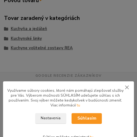
Pôvod tovaru
Tovar zaradený v kategóriách
Kuchyňa a jedáleň
Kuchynské linky
Kuchyne voliteľné zostavy REA
GOOGLE RECENZIE ZÁKAZNÍKOV
★★★★★
4.9
Využívame súbory cookies, ktoré nám pomáhajú zlepšovať služby
47 recenzií · Google
pre Vás. Výberom možnosti SÚHLASÍM udeľujete súhlas s ich
používaním. Svoj výber môžete kedykoľvek v budúcnosti zmeniť.
Viac informácií
tu
Alena P.
AP
Súhlasím
Nastavenia
★★★★★
Veľmi seriózny dodávateľ komunikoval so mnou telefonicky na adrese
nikto nebol doma pán veľmi ochotne vybavil iné miesto odberu a vodič