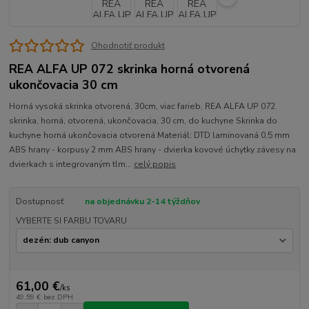
Ohodnotiť produkt
REA ALFA UP 072 skrinka horná otvorená
ukončovacia 30 cm
Horná vysoká skrinka otvorená, 30cm, viac farieb, REA ALFA UP 072
skrinka, horná, otvorená, ukončovacia, 30 cm, do kuchyne Skrinka do
kuchyne horná ukončovacia otvorená Materiál: DTD laminovaná 0,5 mm
ABS hrany - korpusy 2 mm ABS hrany - dvierka kovové úchytky závesy na
dvierkach s integrovaným tlm...
celý popis
Dostupnosť
na objednávku 2-14 týždňov
VYBERTE SI FARBU TOVARU
61,00 €
/
ks
49,59 €
bez DPH