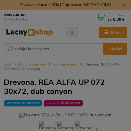
Zľava v košíku do 10% | Doprava od 80€ ZADARMO
0
ks
0905 430 367
za
0,00 €
Po-Pia 8-18 hod.
Menu
Hľadať
Úvod
Kuchyňa a jedáleň
Kuchynské linky
Drevona, REA ALFA UP
072 30x72, dub canyon
Drevona, REA ALFA UP 072
30x72, dub canyon
viac farebných možností
ZĽAVA v košíku do 10%