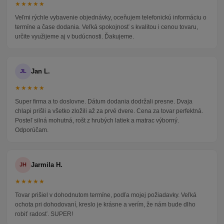
★★★★★
Veľmi rýchle vybavenie objednávky, oceňujem telefonickú informáciu o
termíne a čase dodania. Veľká spokojnosť s kvalitou i cenou tovaru,
určite využijeme aj v budúcnosti. Ďakujeme.
Jan L.
JL
★★★★★
Super firma a to doslovne. Dátum dodania dodržali presne. Dvaja
chlapi prišli a všetko zložili až za prvé dvere. Cena za tovar perfektná.
Posteľ silná mohutná, rošt z hrubých latiek a matrac výborný.
Odporúčam.
Jarmila H.
JH
★★★★★
Tovar prišiel v dohodnutom termíne, podľa mojej požiadavky. Veľká
ochota pri dohodovaní, kreslo je krásne a verím, že nám bude dlho
robiť radosť. SUPER!