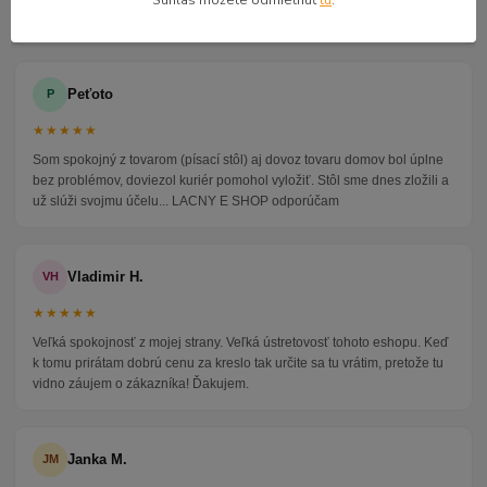
Súhlas môžete odmietnuť
tu
.
taktiež veľmi ochotný ďakujem
Peťoto
P
★★★★★
Som spokojný z tovarom (písací stôl) aj dovoz tovaru domov bol úplne
bez problémov, doviezol kuriér pomohol vyložiť. Stôl sme dnes zložili a
už slúži svojmu účelu... LACNY E SHOP odporúčam
Vladimir H.
VH
★★★★★
Veľká spokojnosť z mojej strany. Veľká ústretovosť tohoto eshopu. Keď
k tomu prirátam dobrú cenu za kreslo tak určite sa tu vrátim, pretože tu
vidno záujem o zákazníka! Ďakujem.
Janka M.
JM