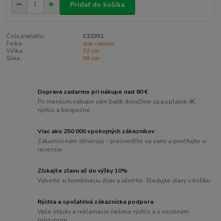
Pridať do košíka
Číslo produktu:
C32301
Farba:
dub canyon
Výška:
72 cm
Šírka:
30 cm
Doprava zadarmo pri nákupe nad 80 €
Pri menšom nákupe vám balík doručíme za poplatok 4€,
rýchlo a bezpečne
Viac ako 250 000 spokojných zákazníkov
Zákazníci nám dôverujú – presvedčte sa sami a prečítajte si
recenzie
Získajte zľavu až do výšky 10%
Vyberte si kombináciu zliav a ušetrite. Sledujte zľavy v košíku
Rýchla a spoľahlivá zákaznícka podpora
Vaše otázky a reklamácie riešime rýchlo a s osobným
prístupom