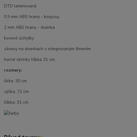
DTD laminovaná
0,5 mm ABS hrany - korpusy
2 mm ABS hrany - dvierka
kovové úchytky
závesy na dvierkach s integrovaným tlmením
horné skrinky hĺbka 31 cm
rozmery:
šírka: 30 cm
výška: 72 cm
hĺbka: 31 cm