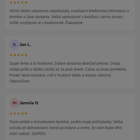
★★★★★
Veľmi rýchle vybavenie objednávky, oceňujem telefonickú informáciu o
termíne a čase dodania. Veľká spokojnosť s kvalitou i cenou tovaru,
určite využijeme aj v budúcnosti. Ďakujeme.
Jan L.
JL
★★★★★
Super firma a to doslovne. Dátum dodania dodržali presne. Dvaja
chlapi prišli a všetko zložili až za prvé dvere. Cena za tovar perfektná.
Posteľ silná mohutná, rošt z hrubých latiek a matrac výborný.
Odporúčam.
Jarmila H.
JH
★★★★★
Tovar prišiel v dohodnutom termíne, podľa mojej požiadavky. Veľká
ochota pri dohodovaní, kreslo je krásne a verím, že nám bude dlho
robiť radosť. SUPER!