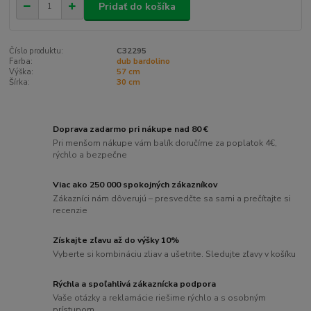
Pridať do košíka
Číslo produktu:
C32295
Farba:
dub bardolino
Výška:
57 cm
Šírka:
30 cm
Doprava zadarmo pri nákupe nad 80 €
Pri menšom nákupe vám balík doručíme za poplatok 4€,
rýchlo a bezpečne
Viac ako 250 000 spokojných zákazníkov
Zákazníci nám dôverujú – presvedčte sa sami a prečítajte si
recenzie
Získajte zľavu až do výšky 10%
Vyberte si kombináciu zliav a ušetrite. Sledujte zľavy v košíku
Rýchla a spoľahlivá zákaznícka podpora
Vaše otázky a reklamácie riešime rýchlo a s osobným
prístupom