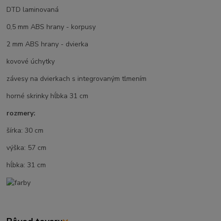
DTD laminovaná
0,5 mm ABS hrany - korpusy
2 mm ABS hrany - dvierka
kovové úchytky
závesy na dvierkach s integrovaným tlmením
horné skrinky hĺbka 31 cm
rozmery:
šírka: 30 cm
výška: 57 cm
hĺbka: 31 cm