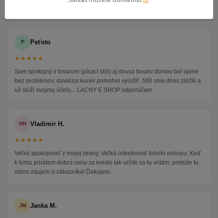
Súhlas môžete odmietnuť
tu
.
taktiež veľmi ochotný ďakujem
Peťoto
P
★★★★★
Som spokojný z tovarom (písací stôl) aj dovoz tovaru domov bol úplne
bez problémov, doviezol kuriér pomohol vyložiť. Stôl sme dnes zložili a
už slúži svojmu účelu... LACNY E SHOP odporúčam
Vladimir H.
VH
★★★★★
Veľká spokojnosť z mojej strany. Veľká ústretovosť tohoto eshopu. Keď
k tomu prirátam dobrú cenu za kreslo tak určite sa tu vrátim, pretože tu
vidno záujem o zákazníka! Ďakujem.
Janka M.
JM