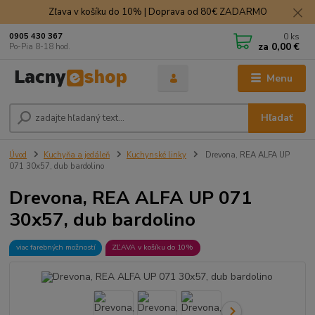
Zľava v košíku do 10% | Doprava od 80€ ZADARMO
0
ks
0905 430 367
za
0,00 €
Po-Pia 8-18 hod.
Menu
Hľadať
Úvod
Kuchyňa a jedáleň
Kuchynské linky
Drevona, REA ALFA UP
071 30x57, dub bardolino
Drevona, REA ALFA UP 071
30x57, dub bardolino
viac farebných možností
ZĽAVA v košíku do 10%