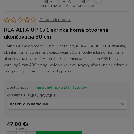
Ohodnotiť produkt
REA ALFA UP 071 skrinka horná otvorená
ukončovacia 30 cm
Horná skrinka otvorená, 30cm, viac farieb, REA ALFA UP 071 kuchynská,
skrinka, horná, otvorená, ukončovacia, 30 cm Kuchynská skrinka horná
ukončovacia otvorená Materiál: DTD laminovaná 0,5 mm ABS hrany -
korpusy 2 mm ABS hrany - dvierka kovové úchytky závesy na dvierkach s
integrovaným tlmením hor...
celý popis
Dostupnosť
na objednávku 2-14 týždňov
VYBERTE SI FARBU TOVARU
47,00 €
/
ks
38,21 €
bez DPH