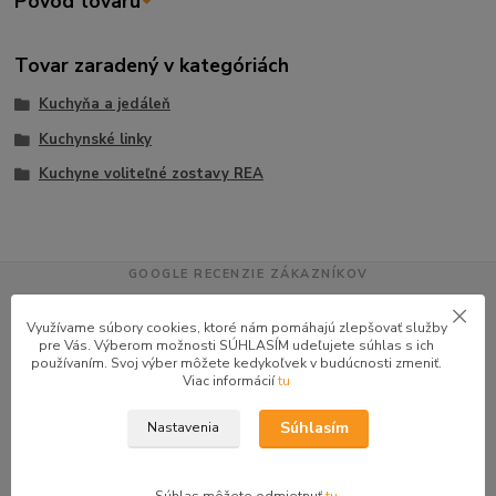
Pôvod tovaru
Tovar zaradený v kategóriách
Kuchyňa a jedáleň
Kuchynské linky
Kuchyne voliteľné zostavy REA
GOOGLE RECENZIE ZÁKAZNÍKOV
★★★★★
4.9
Využívame súbory cookies, ktoré nám pomáhajú zlepšovať služby
47 recenzií · Google
pre Vás. Výberom možnosti SÚHLASÍM udeľujete súhlas s ich
používaním. Svoj výber môžete kedykoľvek v budúcnosti zmeniť.
Viac informácií
tu
Alena P.
AP
Súhlasím
Nastavenia
★★★★★
Veľmi seriózny dodávateľ komunikoval so mnou telefonicky na adrese
nikto nebol doma pán veľmi ochotne vybavil iné miesto odberu a vodič