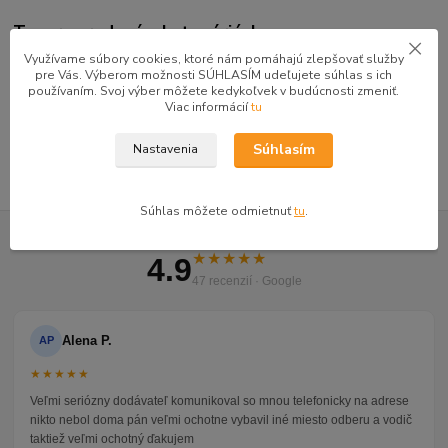
Tovar zaradený v kategóriách
Využívame súbory cookies, ktoré nám pomáhajú zlepšovať služby
Kuchyňa a jedáleň
pre Vás. Výberom možnosti SÚHLASÍM udeľujete súhlas s ich
používaním. Svoj výber môžete kedykoľvek v budúcnosti zmeniť.
Kuchynské linky
Viac informácií
tu
Kuchyne voliteľné zostavy REA
Súhlasím
Nastavenia
Súhlas môžete odmietnuť
tu
.
GOOGLE RECENZIE ZÁKAZNÍKOV
★★★★★
4.9
47 recenzií · Google
Alena P.
AP
★★★★★
Veľmi seriózny dodávateľ komunikoval so mnou telefonicky na adrese
nikto nebol doma pán veľmi ochotne vybavil iné miesto odberu a vodič
taktiež veľmi ochotný ďakujem