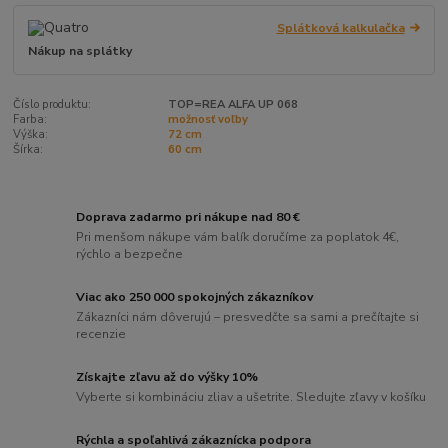
Splátková kalkulačka
Nákup na splátky
Číslo produktu:
TOP=REA ALFA UP 068
Farba:
možnosť voľby
Výška:
72 cm
Šírka:
60 cm
Doprava zadarmo pri nákupe nad 80 €
Pri menšom nákupe vám balík doručíme za poplatok 4€,
rýchlo a bezpečne
Viac ako 250 000 spokojných zákazníkov
Zákazníci nám dôverujú – presvedčte sa sami a prečítajte si
recenzie
Získajte zľavu až do výšky 10%
Vyberte si kombináciu zliav a ušetrite. Sledujte zľavy v košíku
Rýchla a spoľahlivá zákaznícka podpora