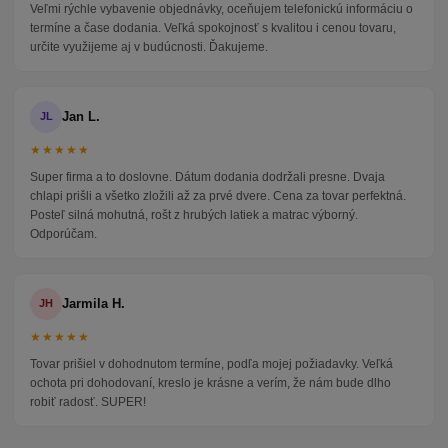
Veľmi rýchle vybavenie objednávky, oceňujem telefonickú informáciu o
termíne a čase dodania. Veľká spokojnosť s kvalitou i cenou tovaru,
určite využijeme aj v budúcnosti. Ďakujeme.
Jan L.
JL
★★★★★
Super firma a to doslovne. Dátum dodania dodržali presne. Dvaja
chlapi prišli a všetko zložili až za prvé dvere. Cena za tovar perfektná.
Posteľ silná mohutná, rošt z hrubých latiek a matrac výborný.
Odporúčam.
Jarmila H.
JH
★★★★★
Tovar prišiel v dohodnutom termíne, podľa mojej požiadavky. Veľká
ochota pri dohodovaní, kreslo je krásne a verím, že nám bude dlho
robiť radosť. SUPER!