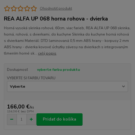
Ohodnotiť produkt
REA ALFA UP 068 horna rohova - dvierka
Horná vysoká skrinka rohová, 60cm, viac farieb, REA ALFA UP 068 skrinka,
horná, rohová, s dvierkami, do kuchyne Skrinka do kuchyne horná rohová
s dvierkami Materiál: DTD laminovaná 0,5 mm ABS hrany - korpusy 2 mm
ABS hrany - dvierka kovové úchytky závesy na dvierkach s integrovaným
tlmením horné sk...
celý popis
Dostupnosť
vyberte farbu produktu
VYBERTE SI FARBU TOVARU
166,00 €
/
ks
134,96 €
bez DPH
Pridať do košíka