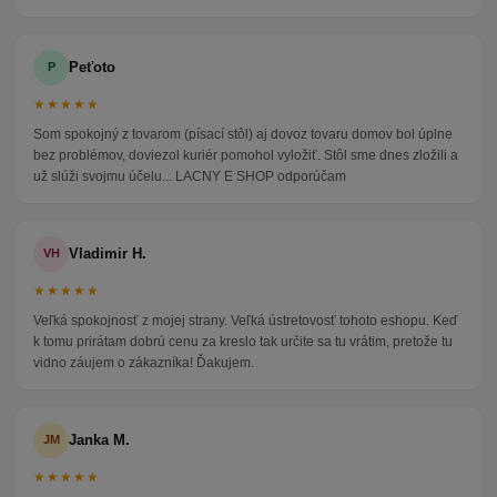
Peťoto
P
★★★★★
Som spokojný z tovarom (písací stôl) aj dovoz tovaru domov bol úplne
bez problémov, doviezol kuriér pomohol vyložiť. Stôl sme dnes zložili a
už slúži svojmu účelu... LACNY E SHOP odporúčam
Vladimir H.
VH
★★★★★
Veľká spokojnosť z mojej strany. Veľká ústretovosť tohoto eshopu. Keď
k tomu prirátam dobrú cenu za kreslo tak určite sa tu vrátim, pretože tu
vidno záujem o zákazníka! Ďakujem.
Janka M.
JM
★★★★★