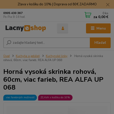
Zľava v košíku do 10% | Doprava od 80€ ZADARMO
0
ks
0905 430 367
za
0,00 €
Po-Pia 8-18 hod.
Menu
Hľadať
Úvod
Kuchyňa a jedáleň
Kuchynské linky
Horná vysoká skrinka
rohová, 60cm, viac farieb, REA ALFA UP 068
Horná vysoká skrinka rohová,
60cm, viac farieb, REA ALFA UP
068
viac farebných možností
ZĽAVA v košíku do 10%