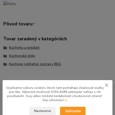
Pôvod tovaru
Tovar zaradený v kategóriách
Kuchyňa a jedáleň
Kuchynské linky
Kuchyne voliteľné zostavy REA
GOOGLE RECENZIE ZÁKAZNÍKOV
Využívame súbory cookies, ktoré nám pomáhajú zlepšovať služby
pre Vás. Výberom možnosti SÚHLASÍM udeľujete súhlas s ich
používaním. Svoj výber môžete kedykoľvek v budúcnosti zmeniť.
★★★★★
4.9
Viac informácií
tu
47 recenzií · Google
Súhlasím
Nastavenia