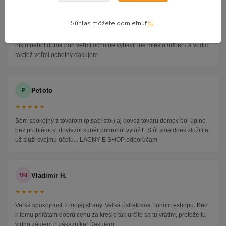
Alena P.
AP
★★★★★
Súhlas môžete odmietnuť
tu
.
Veľmi seriózny dodávateľ komunikoval so mnou telefonicky na adrese
nikto nebol doma pán veľmi ochotne vybavil iné miesto odberu a vodič
taktiež veľmi ochotný ďakujem
Peťoto
P
★★★★★
Som spokojný z tovarom (písací stôl) aj dovoz tovaru domov bol úplne
bez problémov, doviezol kuriér pomohol vyložiť. Stôl sme dnes zložili a
už slúži svojmu účelu... LACNY E SHOP odporúčam
Vladimir H.
VH
★★★★★
Veľká spokojnosť z mojej strany. Veľká ústretovosť tohoto eshopu. Keď
k tomu prirátam dobrú cenu za kreslo tak určite sa tu vrátim, pretože tu
vidno záujem o zákazníka! Ďakujem.