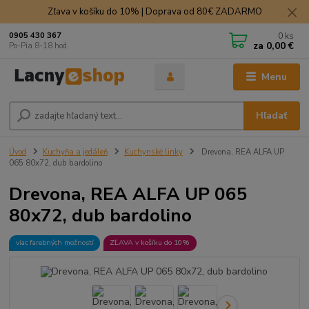
Zľava v košíku do 10% | Doprava od 80€ ZADARMO
0
ks
0905 430 367
za
0,00 €
Po-Pia 8-18 hod.
Menu
Hľadať
Úvod
Kuchyňa a jedáleň
Kuchynské linky
Drevona, REA ALFA UP
065 80x72, dub bardolino
Drevona, REA ALFA UP 065
80x72, dub bardolino
viac farebných možností
ZĽAVA v košíku do 10%