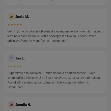
Janka M.
JM
★★★★★
Veľmi rýchle vybavenie objednávky, oceňujem telefonickú informáciu o
termíne a čase dodania. Veľká spokojnosť s kvalitou i cenou tovaru,
určite využijeme aj v budúcnosti. Ďakujeme.
Jan L.
JL
★★★★★
Super firma a to doslovne. Dátum dodania dodržali presne. Dvaja
chlapi prišli a všetko zložili až za prvé dvere. Cena za tovar perfektná.
Posteľ silná mohutná, rošt z hrubých latiek a matrac výborný.
Odporúčam.
Jarmila H.
JH