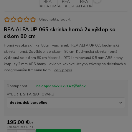
Ohodnotiť produkt
REA ALFA UP 065 skrinka horná 2x výklop so
sklom 80 cm
Horná vysoká skrinka, 80cm, viac farieb, REA ALFA UP 065 kuchynská,
skrinka, horná, 2x výklop, so sklom, 80 cm Kuchynská skrinka horná
výklopná so sklom 80 cm Materiál: DTD laminovaná 0,5 mm ABS hrany -
korpusy 2 mm ABS hrany - dvierka kovové úchytky závesy na dvierkach s
integrovaným tlmením horn...
celý popis
Dostupnosť
na objednávku 2-14 týždňov
VYBERTE SI FARBU TOVARU
195,00 €
/
ks
158,54 €
bez DPH