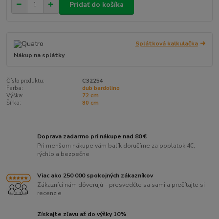
Pridať do košíka
Splátková kalkulačka
Nákup na splátky
Číslo produktu:
C32254
Farba:
dub bardolino
Výška:
72 cm
Šírka:
80 cm
Doprava zadarmo pri nákupe nad 80 €
Pri menšom nákupe vám balík doručíme za poplatok 4€,
rýchlo a bezpečne
Viac ako 250 000 spokojných zákazníkov
Zákazníci nám dôverujú – presvedčte sa sami a prečítajte si
recenzie
Získajte zľavu až do výšky 10%