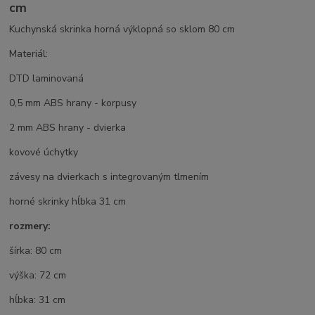
cm
Kuchynská skrinka horná výklopná so sklom 80 cm
Materiál:
DTD laminovaná
0,5 mm ABS hrany - korpusy
2 mm ABS hrany - dvierka
kovové úchytky
závesy na dvierkach s integrovaným tlmením
horné skrinky hĺbka 31 cm
rozmery:
šírka: 80 cm
výška: 72 cm
hĺbka: 31 cm