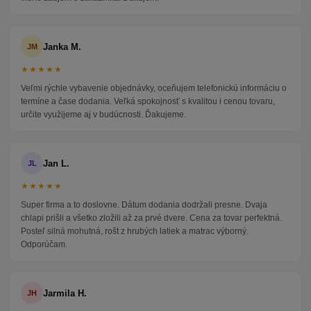
Janka M.
JM
★★★★★
Veľmi rýchle vybavenie objednávky, oceňujem telefonickú informáciu o
termíne a čase dodania. Veľká spokojnosť s kvalitou i cenou tovaru,
určite využijeme aj v budúcnosti. Ďakujeme.
Jan L.
JL
★★★★★
Super firma a to doslovne. Dátum dodania dodržali presne. Dvaja
chlapi prišli a všetko zložili až za prvé dvere. Cena za tovar perfektná.
Posteľ silná mohutná, rošt z hrubých latiek a matrac výborný.
Odporúčam.
Jarmila H.
JH