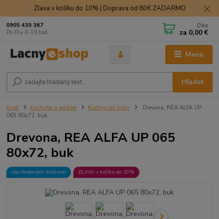
Zľava v košíku do 10% | Doprava od 80€ ZADARMO
0
ks
0905 430 367
za
0,00 €
Po-Pia 8-18 hod.
Menu
Hľadať
Úvod
Kuchyňa a jedáleň
Kuchynské linky
Drevona, REA ALFA UP
065 80x72, buk
Drevona, REA ALFA UP 065
80x72, buk
viac farebných možností
ZĽAVA v košíku do 10%