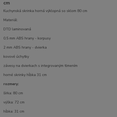
cm
Kuchynská skrinka horná výklopná so sklom 80 cm
Materiál:
DTD laminovaná
0,5 mm ABS hrany - korpusy
2 mm ABS hrany - dvierka
kovové úchytky
závesy na dvierkach s integrovaným tlmením
horné skrinky hĺbka 31 cm
rozmery:
šírka: 80 cm
výška: 72 cm
hĺbka: 31 cm