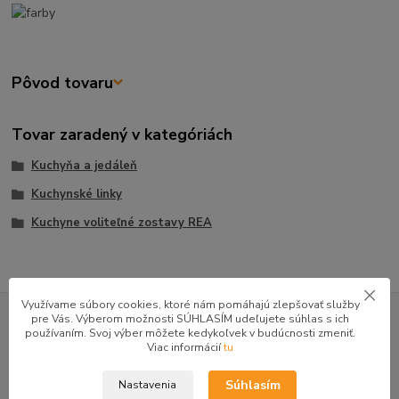
Pôvod tovaru
Tovar zaradený v kategóriách
Kuchyňa a jedáleň
Kuchynské linky
Kuchyne voliteľné zostavy REA
GOOGLE RECENZIE ZÁKAZNÍKOV
Využívame súbory cookies, ktoré nám pomáhajú zlepšovať služby
pre Vás. Výberom možnosti SÚHLASÍM udeľujete súhlas s ich
používaním. Svoj výber môžete kedykoľvek v budúcnosti zmeniť.
★★★★★
4.9
Viac informácií
tu
47 recenzií · Google
Súhlasím
Nastavenia