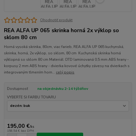
Ohodnotiť produkt
REA ALFA UP 065 skrinka horná 2x výklop so
sklom 80 cm
Horná vysoká skrinka, 80cm, viac farieb, REA ALFA UP 065 kuchynská,
skrinka, horná, 2x výklop, so sklom, 80 cm Kuchynská skrinka horná
výklopná so sklom 80 cm Materiál: DTD laminovaná 0,5 mm ABS hrany -
korpusy 2 mm ABS hrany - dvierka kovové úchytky závesy na dvierkach s
integrovaným tlmením horn...
celý popis
Dostupnosť
na objednávku 2-14 týždňov
VYBERTE SI FARBU TOVARU
195,00 €
/
ks
158,54 €
bez DPH