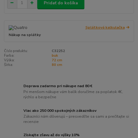
Pridať do košíka
Splátková kalkulačka
Nákup na splátky
Číslo produktu:
C32252
Farba:
buk
Výška:
72 cm
Šírka:
80 cm
Doprava zadarmo pri nákupe nad 80 €
Pri menšom nákupe vám balík doručíme za poplatok 4€,
rýchlo a bezpečne
Viac ako 250 000 spokojných zákazníkov
Zákazníci nám dôverujú – presvedčte sa sami a prečítajte si
recenzie
Získajte zľavu až do výšky 10%