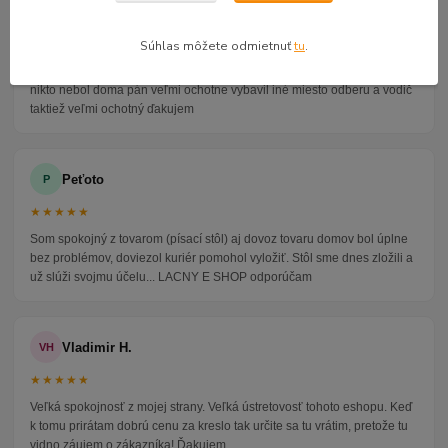
Alena P.
AP
★★★★★
Súhlas môžete odmietnuť
tu
.
Veľmi seriózny dodávateľ komunikoval so mnou telefonicky na adrese
nikto nebol doma pán veľmi ochotne vybavil iné miesto odberu a vodič
taktiež veľmi ochotný ďakujem
Peťoto
P
★★★★★
Som spokojný z tovarom (písací stôl) aj dovoz tovaru domov bol úplne
bez problémov, doviezol kuriér pomohol vyložiť. Stôl sme dnes zložili a
už slúži svojmu účelu... LACNY E SHOP odporúčam
Vladimir H.
VH
★★★★★
Veľká spokojnosť z mojej strany. Veľká ústretovosť tohoto eshopu. Keď
k tomu prirátam dobrú cenu za kreslo tak určite sa tu vrátim, pretože tu
vidno záujem o zákazníka! Ďakujem.