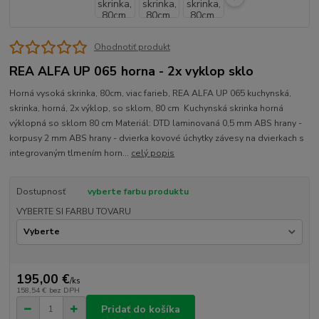
Ohodnotiť produkt
REA ALFA UP 065 horna - 2x vyklop sklo
Horná vysoká skrinka, 80cm, viac farieb, REA ALFA UP 065 kuchynská,
skrinka, horná, 2x výklop, so sklom, 80 cm Kuchynská skrinka horná
výklopná so sklom 80 cm Materiál: DTD laminovaná 0,5 mm ABS hrany -
korpusy 2 mm ABS hrany - dvierka kovové úchytky závesy na dvierkach s
integrovaným tlmením horn...
celý popis
Dostupnosť
vyberte farbu produktu
VYBERTE SI FARBU TOVARU
195,00 €
/
ks
158,54 €
bez DPH
Pridať do košíka