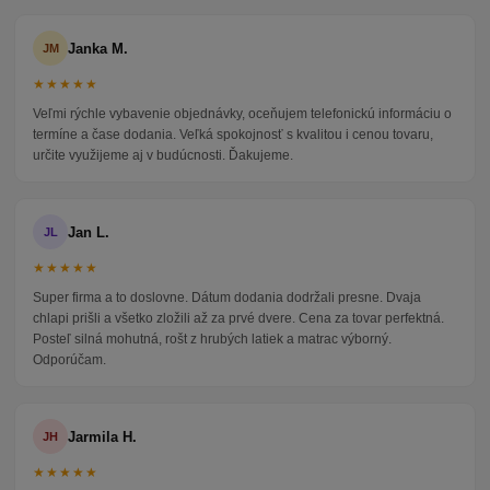
Janka M.
JM
★★★★★
Veľmi rýchle vybavenie objednávky, oceňujem telefonickú informáciu o
termíne a čase dodania. Veľká spokojnosť s kvalitou i cenou tovaru,
určite využijeme aj v budúcnosti. Ďakujeme.
Jan L.
JL
★★★★★
Super firma a to doslovne. Dátum dodania dodržali presne. Dvaja
chlapi prišli a všetko zložili až za prvé dvere. Cena za tovar perfektná.
Posteľ silná mohutná, rošt z hrubých latiek a matrac výborný.
Odporúčam.
Jarmila H.
JH
★★★★★