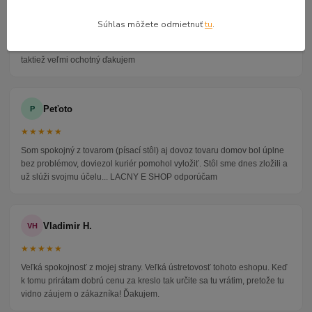
★★★★★
Súhlas môžete odmietnuť
tu
.
Veľmi seriózny dodávateľ komunikoval so mnou telefonicky na adrese
nikto nebol doma pán veľmi ochotne vybavil iné miesto odberu a vodič
taktiež veľmi ochotný ďakujem
Peťoto
P
★★★★★
Som spokojný z tovarom (písací stôl) aj dovoz tovaru domov bol úplne
bez problémov, doviezol kuriér pomohol vyložiť. Stôl sme dnes zložili a
už slúži svojmu účelu... LACNY E SHOP odporúčam
Vladimir H.
VH
★★★★★
Veľká spokojnosť z mojej strany. Veľká ústretovosť tohoto eshopu. Keď
k tomu prirátam dobrú cenu za kreslo tak určite sa tu vrátim, pretože tu
vidno záujem o zákazníka! Ďakujem.