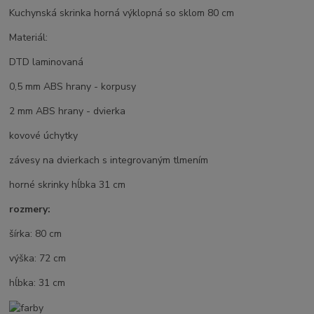
Kuchynská skrinka horná výklopná so sklom 80 cm
Materiál:
DTD laminovaná
0,5 mm ABS hrany - korpusy
2 mm ABS hrany - dvierka
kovové úchytky
závesy na dvierkach s integrovaným tlmením
horné skrinky hĺbka 31 cm
rozmery:
šírka: 80 cm
výška: 72 cm
hĺbka: 31 cm