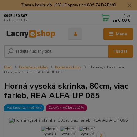
Zľava v košíku do 10% | Doprava od 80€ ZADARMO
0
ks
0905 430 367
za
0,00 €
Po-Pia 8-18 hod.
Menu
Hľadať
Úvod
Kuchyňa a jedáleň
Kuchynské linky
Horná vysoká skrinka,
80cm, viac farieb, REA ALFA UP 065
Horná vysoká skrinka, 80cm, viac
farieb, REA ALFA UP 065
viac farebných možností
ZĽAVA v košíku do 10%