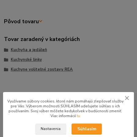
Pôvod tovaru
Tovar zaradený v kategóriách
Kuchyňa a jedáleň
Kuchynské linky
Kuchyne voliteľné zostavy REA
GOOGLE RECENZIE ZÁKAZNÍKOV
Využívame súbory cookies, ktoré nám pomáhajú zlepšovať služby
pre Vás. Výberom možnosti SÚHLASÍM udeľujete súhlas s ich
★★★★★
4.9
používaním. Svoj výber môžete kedykoľvek v budúcnosti zmeniť.
47 recenzií · Google
Viac informácií
tu
Súhlasím
Nastavenia
Alena P.
AP