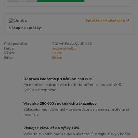
Splátková kalkulačka
Nákup na splátky
Číslo produktu:
TOP=REA ALFA UP 065
Farba:
možnosť voľby
Výška:
72 cm
Šírka:
80 cm
Doprava zadarmo pri nákupe nad 80 €
Pri menšom nákupe vám balík doručíme za poplatok 4€,
rýchlo a bezpečne
Viac ako 250 000 spokojných zákazníkov
Zákazníci nám dôverujú – presvedčte sa sami a prečítajte si
recenzie
Získajte zľavu až do výšky 10%
Vyberte si kombináciu zliav a ušetrite. Sledujte zľavy v košíku