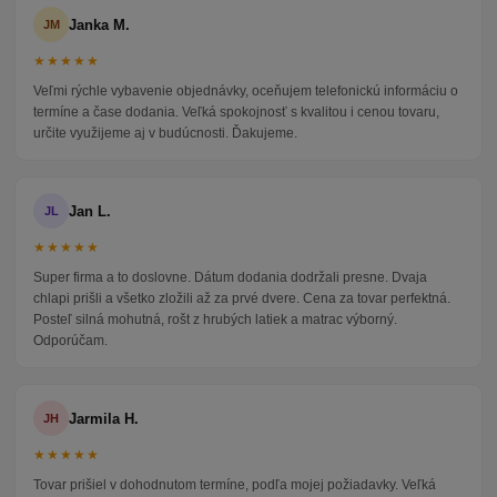
Janka M.
JM
★★★★★
Veľmi rýchle vybavenie objednávky, oceňujem telefonickú informáciu o
termíne a čase dodania. Veľká spokojnosť s kvalitou i cenou tovaru,
určite využijeme aj v budúcnosti. Ďakujeme.
Jan L.
JL
★★★★★
Super firma a to doslovne. Dátum dodania dodržali presne. Dvaja
chlapi prišli a všetko zložili až za prvé dvere. Cena za tovar perfektná.
Posteľ silná mohutná, rošt z hrubých latiek a matrac výborný.
Odporúčam.
Jarmila H.
JH
★★★★★
Tovar prišiel v dohodnutom termíne, podľa mojej požiadavky. Veľká