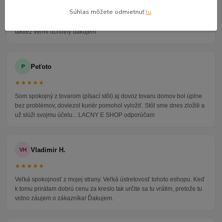
Súhlas môžete odmietnuť
tu
.
Veľmi seriózny dodávateľ komunikoval so mnou telefonicky na adrese
nikto nebol doma pán veľmi ochotne vybavil iné miesto odberu a vodič
taktiež veľmi ochotný ďakujem
Peťoto
P
★★★★★
Som spokojný z tovarom (písací stôl) aj dovoz tovaru domov bol úplne
bez problémov, doviezol kuriér pomohol vyložiť. Stôl sme dnes zložili a
už slúži svojmu účelu... LACNY E SHOP odporúčam
Vladimir H.
VH
★★★★★
Veľká spokojnosť z mojej strany. Veľká ústretovosť tohoto eshopu. Keď
k tomu prirátam dobrú cenu za kreslo tak určite sa tu vrátim, pretože tu
vidno záujem o zákazníka! Ďakujem.