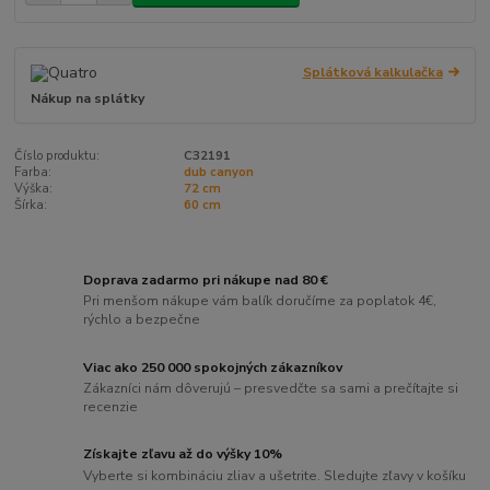
Splátková kalkulačka
Nákup na splátky
Číslo produktu:
C32191
Farba:
dub canyon
Výška:
72 cm
Šírka:
60 cm
Doprava zadarmo pri nákupe nad 80 €
Pri menšom nákupe vám balík doručíme za poplatok 4€,
rýchlo a bezpečne
Viac ako 250 000 spokojných zákazníkov
Zákazníci nám dôverujú – presvedčte sa sami a prečítajte si
recenzie
Získajte zľavu až do výšky 10%
Vyberte si kombináciu zliav a ušetrite. Sledujte zľavy v košíku