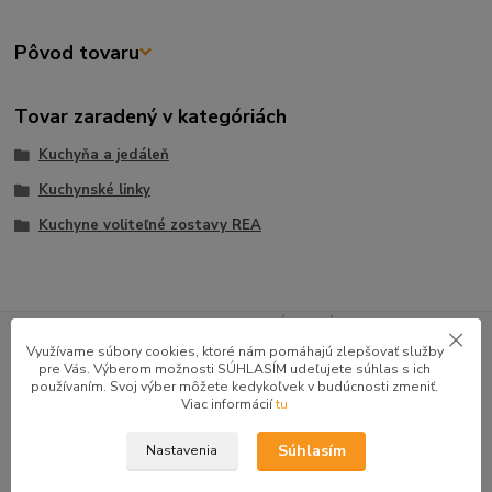
Pôvod tovaru
Tovar zaradený v kategóriách
Kuchyňa a jedáleň
Kuchynské linky
Kuchyne voliteľné zostavy REA
GOOGLE RECENZIE ZÁKAZNÍKOV
Využívame súbory cookies, ktoré nám pomáhajú zlepšovať služby
★★★★★
4.9
pre Vás. Výberom možnosti SÚHLASÍM udeľujete súhlas s ich
používaním. Svoj výber môžete kedykoľvek v budúcnosti zmeniť.
47 recenzií · Google
Viac informácií
tu
Súhlasím
Nastavenia
Alena P.
AP
★★★★★