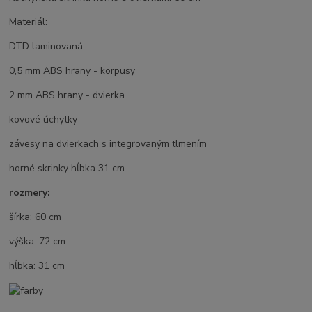
Materiál:
DTD laminovaná
0,5 mm ABS hrany - korpusy
2 mm ABS hrany - dvierka
kovové úchytky
závesy na dvierkach s integrovaným tlmením
horné skrinky hĺbka 31 cm
rozmery:
šírka: 60 cm
výška: 72 cm
hĺbka: 31 cm