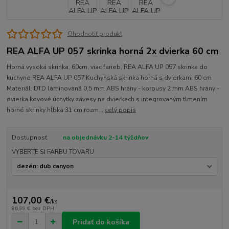
Ohodnotiť produkt
REA ALFA UP 057 skrinka horná 2x dvierka 60 cm
Horná vysoká skrinka, 60cm, viac farieb, REA ALFA UP 057 skrinka do
kuchyne REA ALFA UP 057 Kuchynská skrinka horná s dvierkami 60 cm
Materiál: DTD laminovaná 0,5 mm ABS hrany - korpusy 2 mm ABS hrany -
dvierka kovové úchytky závesy na dvierkach s integrovaným tlmením
horné skrinky hĺbka 31 cm rozm...
celý popis
Dostupnosť
na objednávku 2-14 týždňov
VYBERTE SI FARBU TOVARU
107,00 €
/
ks
86,99 €
bez DPH
Pridať do košíka