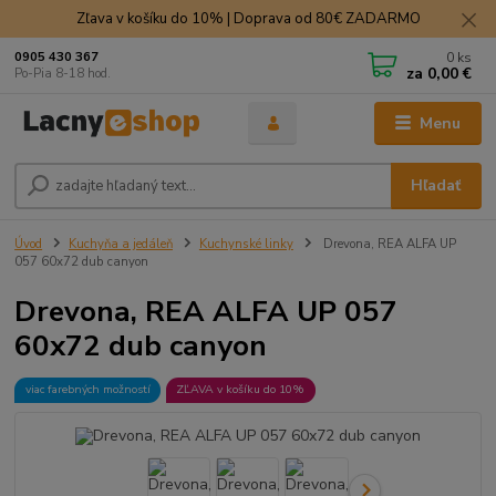
Zľava v košíku do 10% | Doprava od 80€ ZADARMO
0
ks
0905 430 367
za
0,00 €
Po-Pia 8-18 hod.
Menu
Hľadať
Úvod
Kuchyňa a jedáleň
Kuchynské linky
Drevona, REA ALFA UP
057 60x72 dub canyon
Drevona, REA ALFA UP 057
60x72 dub canyon
viac farebných možností
ZĽAVA v košíku do 10%