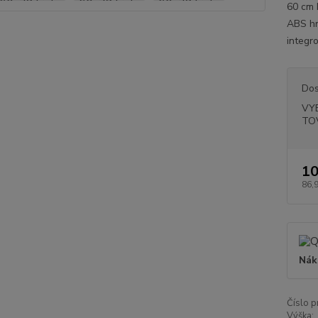
60 cm 
ABS hr
integr
Dos
VY
TO
10
86,
Nák
Číslo p
Výška: