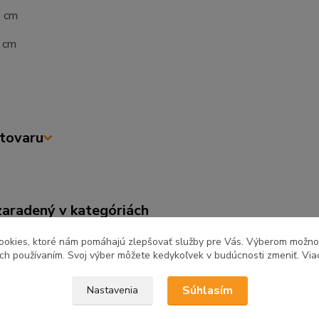
2 cm
1 cm
tovaru
zaradený v kategóriách
ňa a jedáleň
Kuchynské linky
Kuch
ookies, ktoré nám pomáhajú zlepšovať služby pre Vás. Výberom možn
ich používaním. Svoj výber môžete kedykoľvek v budúcnosti zmeniť. Via
REA
Súhlasím
Nastavenia