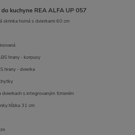
a do kuchyne REA ALFA UP 057
 skrinka horná s dvierkami 60 cm
inovaná
BS hrany - korpusy
 hrany - dvierka
chytky
a dvierkach s integrovaným tlmením
inky hĺbka 31 cm
 cm