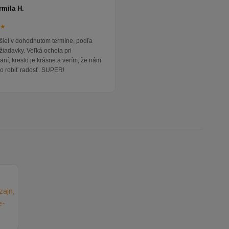
rmila H.
★★
išiel v dohodnutom termíne, podľa
žiadavky. Veľká ochota pri
ní, kreslo je krásne a verím, že nám
o robiť radosť. SUPER!