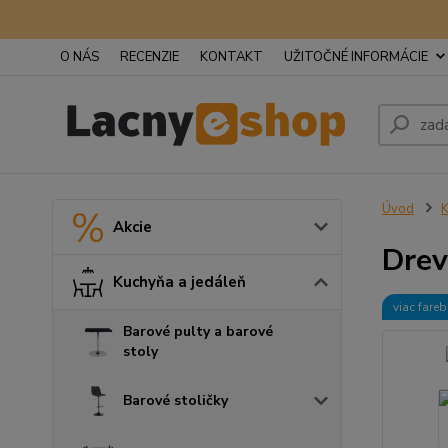
O NÁS
RECENZIE
KONTAKT
UŽITOČNÉ INFORMÁCIE
Úvod
K
Akcie
Drev
Kuchyňa a jedáleň
viac fare
Barové pulty a barové
stoly
Barové stoličky