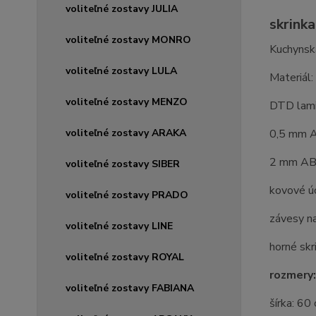
voliteľné zostavy JULIA
skrink
voliteľné zostavy MONRO
Kuchynská
voliteľné zostavy LULA
Materiál:
voliteľné zostavy MENZO
DTD lam
voliteľné zostavy ARAKA
0,5 mm A
2 mm ABS
voliteľné zostavy SIBER
kovové ú
voliteľné zostavy PRADO
závesy n
voliteľné zostavy LINE
horné skr
voliteľné zostavy ROYAL
rozmery:
voliteľné zostavy FABIANA
šírka: 60