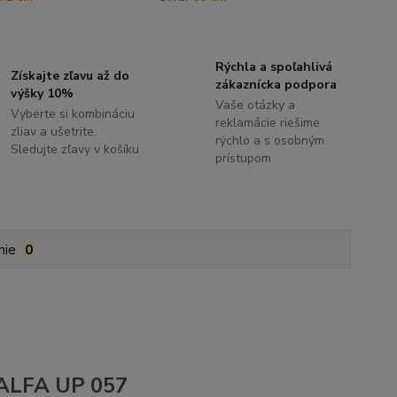
Rýchla a spoľahlivá
Získajte zľavu až do
zákaznícka podpora
výšky 10%
Vaše otázky a
Vyberte si kombináciu
reklamácie riešime
zliav a ušetrite.
rýchlo a s osobným
Sledujte zľavy v košíku
prístupom
nie
0
A ALFA UP 057