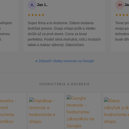
Jan L.
Ja
JL
JH
★★★★★
★★★
oceňujem
Super firma a to doslovne. Dátum dodania
Tovar pr
e
dodržali presne. Dvaja chlapi prišli a všetko
mojej po
i cenou
zložili až za prvé dvere. Cena za tovar
dohodova
i.
perfektná. Posteľ silná mohutná, rošt z hrubých
bude dlh
latiek a matrac výborný. Odporúčam.
➜ Zobraziť všetky recenzie na Google
HODNOTENIA A RECENZIE