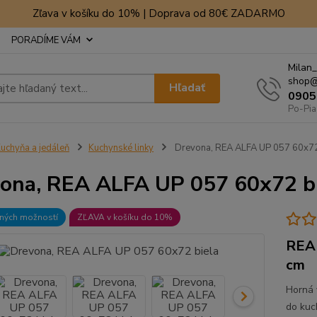
Zľava v košíku do 10% | Doprava od 80€ ZADARMO
PORADÍME VÁM
Milan_
shop@
Hľadať
0905
Po-Pia
uchyňa a jedáleň
Kuchynské linky
Drevona, REA ALFA UP 057 60x72
ona, REA ALFA UP 057 60x72 b
bných možností
ZĽAVA v košíku do 10%
REA 
cm
Horná 
do kuc