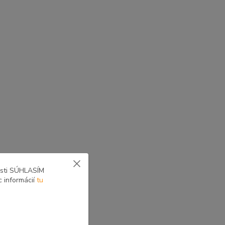
yne voliteľné zostavy
osti SÚHLASÍM
c informácií
tu