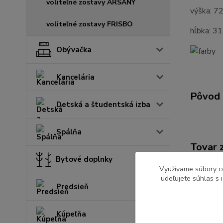
voliteľné zostavy ARSANY
výška: 7
voliteľné zostavy FRISBO
hĺbka: 3
Obývačka
Kancelária
Pôvod 
Detská a študentská izba
Spálňa
Tovar 
Bytové doplnky
Kuchy
Využívame súbory c
udeľujete súhlas s 
Predsieň
Kúpeľňa