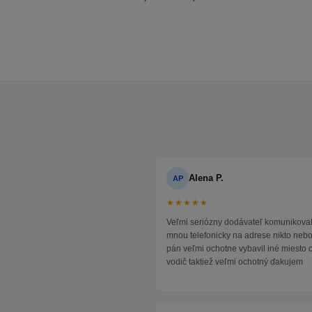
Alena P.
AP
★★★★★
Veľmi seriózny dodávateľ komunikoval
mnou telefonicky na adrese nikto neb
pán veľmi ochotne vybavil iné miesto 
vodič taktiež veľmi ochotný ďakujem