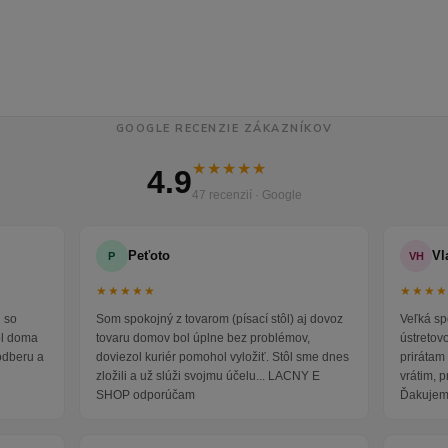
GOOGLE RECENZIE ZÁKAZNÍKOV
★★★★★
4.9
47 recenzií · Google
Peťoto
Vl
P
VH
★★★★★
★★★
 so
Som spokojný z tovarom (písací stôl) aj dovoz
Veľká sp
ol doma
tovaru domov bol úplne bez problémov,
ústretov
odberu a
doviezol kuriér pomohol vyložiť. Stôl sme dnes
prirátam 
zložili a už slúži svojmu účelu... LACNY E
vrátim, 
SHOP odporúčam
Ďakujem