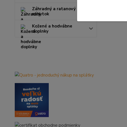
Záhradný a ratanový
nábytok
Kožené a hodvábne
doplnky