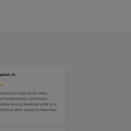
adimir H.
★★
okojnosť z mojej strany. Veľká
osť tohoto eshopu. Keď k tomu
dobrú cenu za kreslo tak určite sa tu
pretože tu vidno záujem o zákazníka!
.