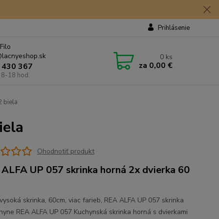
Prihlásenie
Filo
lacnyeshop.sk
0
ks
za
0,00 €
 430 367
 8-18 hod.
 biela
iela
Ohodnotiť produkt
ALFA UP 057 skrinka horná 2x dvierka 60
vysoká skrinka, 60cm, viac farieb, REA ALFA UP 057 skrinka
hyne REA ALFA UP 057 Kuchynská skrinka horná s dvierkami