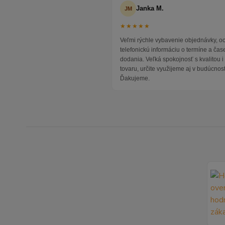
Janka M.
JM
★★★★★
Veľmi rýchle vybavenie objednávky, 
telefonickú informáciu o termíne a čas
dodania. Veľká spokojnosť s kvalitou 
tovaru, určite využijeme aj v budúcnost
Ďakujeme.