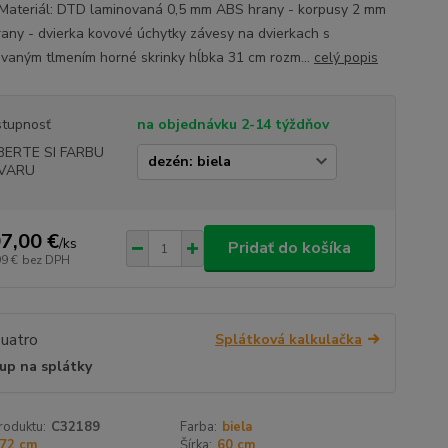
Materiál: DTD laminovaná 0,5 mm ABS hrany - korpusy 2 mm
any - dvierka kovové úchytky závesy na dvierkach s
ovaným tlmením horné skrinky hĺbka 31 cm rozm...
celý popis
tupnosť
na objednávku 2-14 týždňov
BERTE SI FARBU
VARU
7,00 €
/
ks
Pridať do košíka
99 €
bez DPH
Splátková kalkulačka
up na splátky
roduktu:
C32189
Farba:
biela
72 cm
Šírka:
60 cm