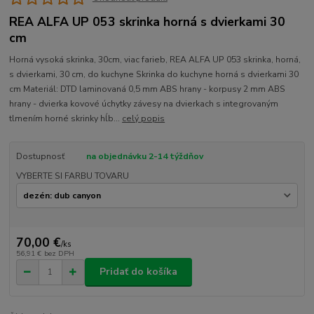
REA ALFA UP 053 skrinka horná s dvierkami 30
cm
Horná vysoká skrinka, 30cm, viac farieb, REA ALFA UP 053 skrinka, horná,
s dvierkami, 30 cm, do kuchyne Skrinka do kuchyne horná s dvierkami 30
cm Materiál: DTD laminovaná 0,5 mm ABS hrany - korpusy 2 mm ABS
hrany - dvierka kovové úchytky závesy na dvierkach s integrovaným
tlmením horné skrinky hĺb...
celý popis
Dostupnosť
na objednávku 2-14 týždňov
VYBERTE SI FARBU TOVARU
70,00 €
/
ks
56,91 €
bez DPH
Pridať do košíka