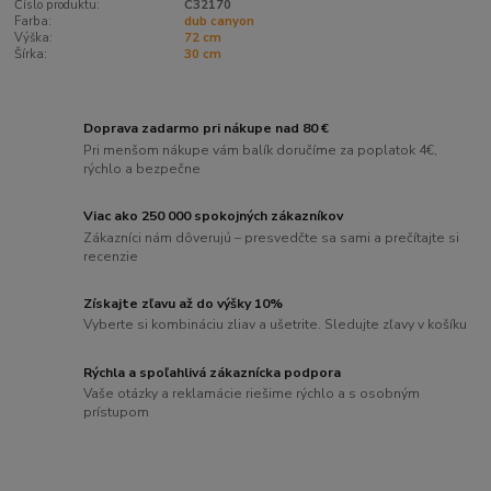
Číslo produktu:
C32170
Farba:
dub canyon
Výška:
72 cm
Šírka:
30 cm
Doprava zadarmo pri nákupe nad 80 €
Pri menšom nákupe vám balík doručíme za poplatok 4€,
rýchlo a bezpečne
Viac ako 250 000 spokojných zákazníkov
Zákazníci nám dôverujú – presvedčte sa sami a prečítajte si
recenzie
Získajte zľavu až do výšky 10%
Vyberte si kombináciu zliav a ušetrite. Sledujte zľavy v košíku
Rýchla a spoľahlivá zákaznícka podpora
Vaše otázky a reklamácie riešime rýchlo a s osobným
prístupom