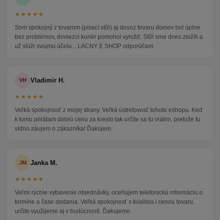
★★★★★
Som spokojný z tovarom (písací stôl) aj dovoz tovaru domov bol úplne
bez problémov, doviezol kuriér pomohol vyložiť. Stôl sme dnes zložili a
už slúži svojmu účelu... LACNY E SHOP odporúčam
Vladimir H.
VH
★★★★★
Veľká spokojnosť z mojej strany. Veľká ústretovosť tohoto eshopu. Keď
k tomu prirátam dobrú cenu za kreslo tak určite sa tu vrátim, pretože tu
vidno záujem o zákazníka! Ďakujem.
Janka M.
JM
★★★★★
Veľmi rýchle vybavenie objednávky, oceňujem telefonickú informáciu o
termíne a čase dodania. Veľká spokojnosť s kvalitou i cenou tovaru,
určite využijeme aj v budúcnosti. Ďakujeme.