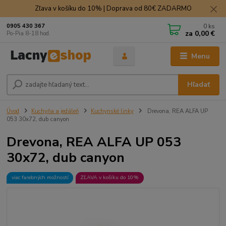
Zľava v košíku do 10% | Doprava od 80€ ZADARMO
0
ks
0905 430 367
za
0,00 €
Po-Pia 8-18 hod.
Menu
Hľadať
Úvod
Kuchyňa a jedáleň
Kuchynské linky
Drevona, REA ALFA UP
053 30x72, dub canyon
Drevona, REA ALFA UP 053
30x72, dub canyon
viac farebných možností
ZĽAVA v košíku do 10%