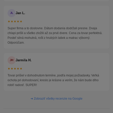
Jan L.
JL
★★★★★
Super firma a to doslovne. Dátum dodania dodržali presne. Dvaja
chlapi prišli a všetko zložili až za prvé dvere. Cena za tovar perfektná.
Posteľ silná mohutná, rošt z hrubých latiek a matrac výborný.
Odporúčam.
Jarmila H.
JH
★★★★★
Tovar prišiel v dohodnutom termíne, podľa mojej požiadavky. Veľká
ochota pri dohodovaní, kreslo je krásne a verím, že nám bude dlho
robiť radosť. SUPER!
➜ Zobraziť všetky recenzie na Google