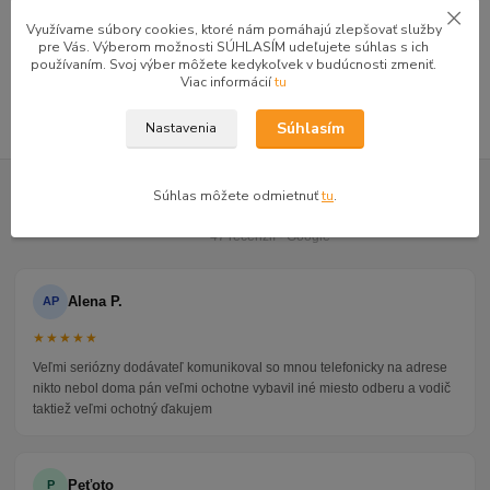
Kuchyňa a jedáleň
Využívame súbory cookies, ktoré nám pomáhajú zlepšovať služby
Kuchynské linky
pre Vás. Výberom možnosti SÚHLASÍM udeľujete súhlas s ich
používaním. Svoj výber môžete kedykoľvek v budúcnosti zmeniť.
Kuchyne voliteľné zostavy REA
Viac informácií
tu
Súhlasím
Nastavenia
GOOGLE RECENZIE ZÁKAZNÍKOV
Súhlas môžete odmietnuť
tu
.
★★★★★
4.9
47 recenzií · Google
Alena P.
AP
★★★★★
Veľmi seriózny dodávateľ komunikoval so mnou telefonicky na adrese
nikto nebol doma pán veľmi ochotne vybavil iné miesto odberu a vodič
taktiež veľmi ochotný ďakujem
Peťoto
P