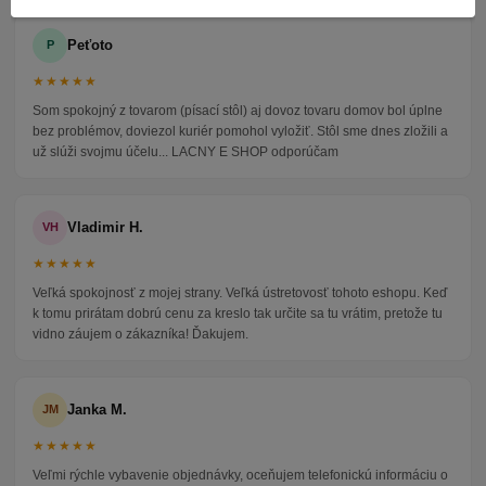
Peťoto
P
★★★★★
Som spokojný z tovarom (písací stôl) aj dovoz tovaru domov bol úplne
bez problémov, doviezol kuriér pomohol vyložiť. Stôl sme dnes zložili a
už slúži svojmu účelu... LACNY E SHOP odporúčam
Vladimir H.
VH
★★★★★
Veľká spokojnosť z mojej strany. Veľká ústretovosť tohoto eshopu. Keď
k tomu prirátam dobrú cenu za kreslo tak určite sa tu vrátim, pretože tu
vidno záujem o zákazníka! Ďakujem.
Janka M.
JM
★★★★★
Veľmi rýchle vybavenie objednávky, oceňujem telefonickú informáciu o