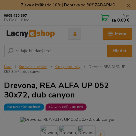
Zľava v košíku do 10% | Doprava od 80€ ZADARMO
0
ks
0905 430 367
za
0,00 €
Po-Pia 8-18 hod.
Menu
Hľadať
Úvod
Kuchyňa a jedáleň
Kuchynské linky
Drevona, REA ALFA UP
052 30x72, dub canyon
Drevona, REA ALFA UP 052
30x72, dub canyon
viac farebných možností
ZĽAVA v košíku do 10%