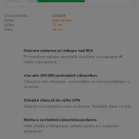
Číslo produktu:
C32163
Farba:
dub canyon
Výška:
72 cm
Šírka:
30 cm
Doprava zadarmo pri nákupe nad 80 €
Pri menšom nákupe vám balík doručíme za poplatok 4€,
rýchlo a bezpečne
Viac ako 250 000 spokojných zákazníkov
Zákazníci nám dôverujú – presvedčte sa sami a prečítajte si
recenzie
Získajte zľavu až do výšky 10%
Vyberte si kombináciu zliav a ušetrite. Sledujte zľavy v košíku
Rýchla a spoľahlivá zákaznícka podpora
Vaše otázky a reklamácie riešime rýchlo a s osobným
prístupom