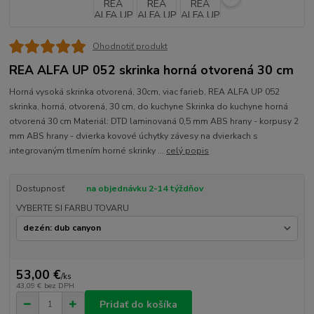
Ohodnotiť produkt
REA ALFA UP 052 skrinka horná otvorená 30 cm
Horná vysoká skrinka otvorená, 30cm, viac farieb, REA ALFA UP 052
skrinka, horná, otvorená, 30 cm, do kuchyne Skrinka do kuchyne horná
otvorená 30 cm Materiál: DTD laminovaná 0,5 mm ABS hrany - korpusy 2
mm ABS hrany - dvierka kovové úchytky závesy na dvierkach s
integrovaným tlmením horné skrinky ...
celý popis
Dostupnosť
na objednávku 2-14 týždňov
VYBERTE SI FARBU TOVARU
53,00 €
/
ks
43,09 €
bez DPH
Pridať do košíka