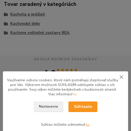
Tovar zaradený v kategóriách
Kuchyňa a jedáleň
Kuchynské linky
Kuchyne voliteľné zostavy REA
GOOGLE RECENZIE ZÁKAZNÍKOV
★★★★★
4.9
47 recenzií · Google
Využívame súbory cookies, ktoré nám pomáhajú zlepšovať služby
pre Vás. Výberom možnosti SÚHLASÍM udeľujete súhlas s ich
používaním. Svoj výber môžete kedykoľvek v budúcnosti zmeniť.
Viac informácií
tu
Alena P.
AP
★★★★★
Súhlasím
Nastavenia
Veľmi seriózny dodávateľ komunikoval so mnou telefonicky na adrese
nikto nebol doma pán veľmi ochotne vybavil iné miesto odberu a vodič
taktiež veľmi ochotný ďakujem
Súhlas môžete odmietnuť
tu
.