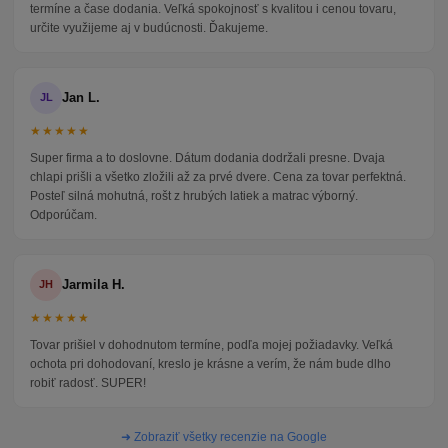
termíne a čase dodania. Veľká spokojnosť s kvalitou i cenou tovaru,
určite využijeme aj v budúcnosti. Ďakujeme.
Jan L.
JL
★★★★★
Super firma a to doslovne. Dátum dodania dodržali presne. Dvaja
chlapi prišli a všetko zložili až za prvé dvere. Cena za tovar perfektná.
Posteľ silná mohutná, rošt z hrubých latiek a matrac výborný.
Odporúčam.
Jarmila H.
JH
★★★★★
Tovar prišiel v dohodnutom termíne, podľa mojej požiadavky. Veľká
ochota pri dohodovaní, kreslo je krásne a verím, že nám bude dlho
robiť radosť. SUPER!
➜ Zobraziť všetky recenzie na Google