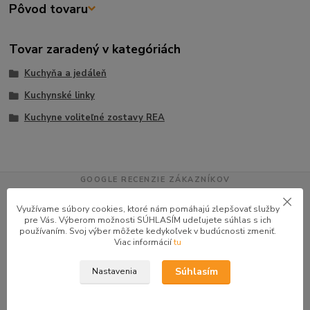
Pôvod tovaru
Tovar zaradený v kategóriách
Kuchyňa a jedáleň
Kuchynské linky
Kuchyne voliteľné zostavy REA
GOOGLE RECENZIE ZÁKAZNÍKOV
★★★★★
4.9
Využívame súbory cookies, ktoré nám pomáhajú zlepšovať služby
pre Vás. Výberom možnosti SÚHLASÍM udeľujete súhlas s ich
47 recenzií · Google
používaním. Svoj výber môžete kedykoľvek v budúcnosti zmeniť.
Viac informácií
tu
Alena P.
AP
Súhlasím
Nastavenia
★★★★★
Veľmi seriózny dodávateľ komunikoval so mnou telefonicky na adrese