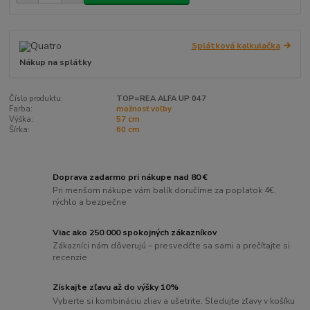
Splátková kalkulačka
Nákup na splátky
Číslo produktu:
TOP=REA ALFA UP 047
Farba:
možnosť voľby
Výška:
57 cm
Šírka:
60 cm
Doprava zadarmo pri nákupe nad 80 €
Pri menšom nákupe vám balík doručíme za poplatok 4€,
rýchlo a bezpečne
Viac ako 250 000 spokojných zákazníkov
Zákazníci nám dôverujú – presvedčte sa sami a prečítajte si
recenzie
Získajte zľavu až do výšky 10%
Vyberte si kombináciu zliav a ušetrite. Sledujte zľavy v košíku