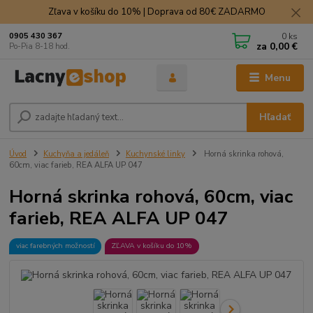
Zľava v košíku do 10% | Doprava od 80€ ZADARMO
0
ks
0905 430 367
za
0,00 €
Po-Pia 8-18 hod.
Menu
Hľadať
Úvod
Kuchyňa a jedáleň
Kuchynské linky
Horná skrinka rohová,
60cm, viac farieb, REA ALFA UP 047
Horná skrinka rohová, 60cm, viac
farieb, REA ALFA UP 047
viac farebných možností
ZĽAVA v košíku do 10%