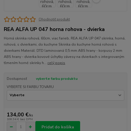
Ohodnotiť produkt
REA ALFA UP 047 horna rohova - dvierka
Horná skrinka rohová, 60cm, viac farieb, REA ALFA UP 047 skrinka, horná,
rohová, s dvierkami, do kuchyne Skrinka do kuchyne horná rohová s
dvierkami Materiál: DTD laminovaná 0,5 mm ABS hrany - korpusy 2 mm
ABS hrany - dvierka kovové úchytky závesy na dvierkach s integrovaným
tlmením horné skrinky h...
celý popis
Dostupnosť
vyberte farbu produktu
VYBERTE SI FARBU TOVARU
134,00 €
/
ks
108,94 €
bez DPH
Pridať do košíka