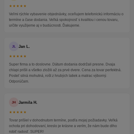
★★★★★
Veľmi rýchle vybavenie objednávky, oceňujem telefonickú informáciu o
termíne a čase dodania. Veľká spokojnosť s kvalitou i cenou tovaru,
určite využijeme aj v budúcnosti. Ďakujeme.
Jan L.
JL
★★★★★
Super firma a to doslovne. Dátum dodania dodržali presne. Dvaja
chlapi prišli a všetko zložili až za prvé dvere. Cena za tovar perfektná.
Posteľ silná mohutná, rošt z hrubých latiek a matrac výborný.
Odporúčam.
Jarmila H.
JH
★★★★★
Tovar prišiel v dohodnutom termíne, podľa mojej požiadavky. Veľká
ochota pri dohodovaní, kreslo je krásne a verím, že nám bude dlho
robiť radosť. SUPER!