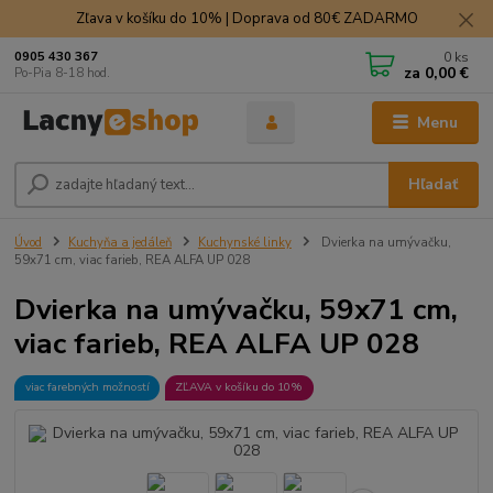
Zľava v košíku do 10% | Doprava od 80€ ZADARMO
0
ks
0905 430 367
za
0,00 €
Po-Pia 8-18 hod.
Menu
Hľadať
Úvod
Kuchyňa a jedáleň
Kuchynské linky
Dvierka na umývačku,
59x71 cm, viac farieb, REA ALFA UP 028
Dvierka na umývačku, 59x71 cm,
viac farieb, REA ALFA UP 028
viac farebných možností
ZĽAVA v košíku do 10%