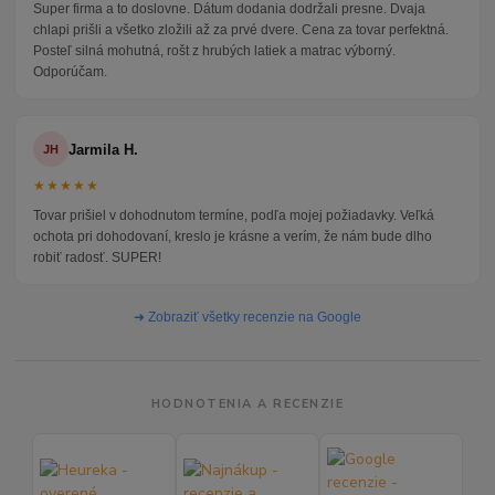
Super firma a to doslovne. Dátum dodania dodržali presne. Dvaja
chlapi prišli a všetko zložili až za prvé dvere. Cena za tovar perfektná.
Posteľ silná mohutná, rošt z hrubých latiek a matrac výborný.
Odporúčam.
Jarmila H.
JH
★★★★★
Tovar prišiel v dohodnutom termíne, podľa mojej požiadavky. Veľká
ochota pri dohodovaní, kreslo je krásne a verím, že nám bude dlho
robiť radosť. SUPER!
➜ Zobraziť všetky recenzie na Google
HODNOTENIA A RECENZIE