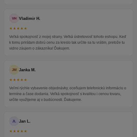
Vladimir H.
VH
★★★★★
Veľká spokojnosť z mojej strany. Veľká ústretovosť tohoto eshopu. Keď
k tomu prirátam dobrú cenu za kreslo tak určite sa tu vrátim, pretože tu
vidno záujem o zákazníka! Ďakujem.
Janka M.
JM
★★★★★
Veľmi rýchle vybavenie objednávky, oceňujem telefonickú informáciu o
termíne a čase dodania. Veľká spokojnosť s kvalitou i cenou tovaru,
určite využijeme aj v budúcnosti. Ďakujeme.
Jan L.
JL
★★★★★