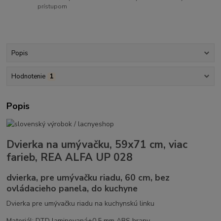
prístupom
Popis
Hodnotenie
1
Popis
Dvierka na umývačku, 59x71 cm, viac
farieb, REA ALFA UP 028
dvierka, pre umývačku riadu, 60 cm, bez
ovládacieho panela, do kuchyne
Dvierka pre umývačku riadu na kuchynskú linku
Materiál: DTD laminovaná+0,5 mm ABS hrany.