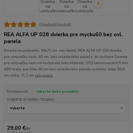
Ohodnotiť produkt
REA ALFA UP 028 dvierka pre mycku60 bez ovl.
panela
Dvierka na umývačku, 59x71 cm, viac farieb, REA ALFA UP 028 dvierka,
pre umývačku riadu, 60 cm, bez ovládacieho panela, do kuchyne Dvierka
pre umývačku riadu na kuchynskú linku Materiál: DTD laminovaná+0,5 mm
ABS hrany. pre šírku 60 cm bez ovládacieho panelu rozmery: šírka: 59,6
cm výška: 71,2 cm
celý popis
Dostupnosť
vyberte farbu produktu
VYBERTE SI FARBU TOVARU
29,00 €
/
ks
23,58 €
bez DPH