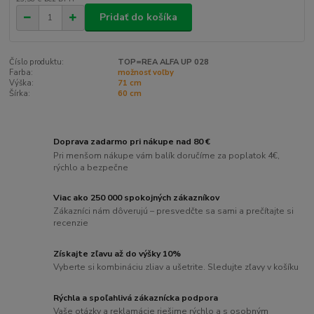
Pridať do košíka
Číslo produktu:
TOP=REA ALFA UP 028
Farba:
možnosť voľby
Výška:
71 cm
Šírka:
60 cm
Doprava zadarmo pri nákupe nad 80 €
Pri menšom nákupe vám balík doručíme za poplatok 4€,
rýchlo a bezpečne
Viac ako 250 000 spokojných zákazníkov
Zákazníci nám dôverujú – presvedčte sa sami a prečítajte si
recenzie
Získajte zľavu až do výšky 10%
Vyberte si kombináciu zliav a ušetrite. Sledujte zľavy v košíku
Rýchla a spoľahlivá zákaznícka podpora
Vaše otázky a reklamácie riešime rýchlo a s osobným