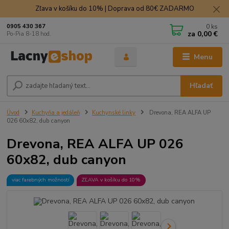
Zľava v košíku do 10% | Doprava od 80€ ZADARMO
0
ks
0905 430 367
za
0,00 €
Po-Pia 8-18 hod.
Menu
Hľadať
Úvod
Kuchyňa a jedáleň
Kuchynské linky
Drevona, REA ALFA UP
026 60x82, dub canyon
Drevona, REA ALFA UP 026
60x82, dub canyon
viac farebných možností
ZĽAVA v košíku do 10%