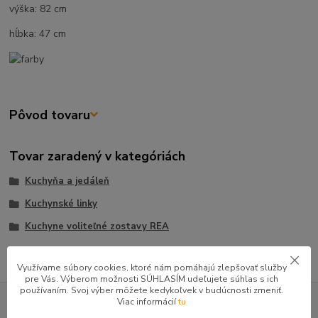
výška: 82 cm
hĺbka: 47 cm
Pôvod tovaru
Tovar zaradený v kategóriách
Kuchyňa a jedáleň
Kuchynské linky
Kuchyne voliteľné zostavy REA
Využívame súbory cookies, ktoré nám pomáhajú zlepšovať služby
pre Vás. Výberom možnosti SÚHLASÍM udeľujete súhlas s ich
používaním. Svoj výber môžete kedykoľvek v budúcnosti zmeniť.
GOOGLE RECENZIE ZÁKAZNÍKOV
Viac informácií
tu
★★★★★