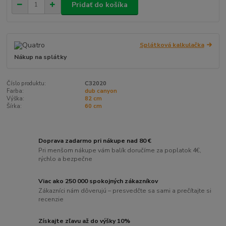
Pridať do košíka
Splátková kalkulačka
Nákup na splátky
Číslo produktu:
C32020
Farba:
dub canyon
Výška:
82 cm
Šírka:
60 cm
Doprava zadarmo pri nákupe nad 80 €
Pri menšom nákupe vám balík doručíme za poplatok 4€,
rýchlo a bezpečne
Viac ako 250 000 spokojných zákazníkov
Zákazníci nám dôverujú – presvedčte sa sami a prečítajte si
recenzie
Získajte zľavu až do výšky 10%