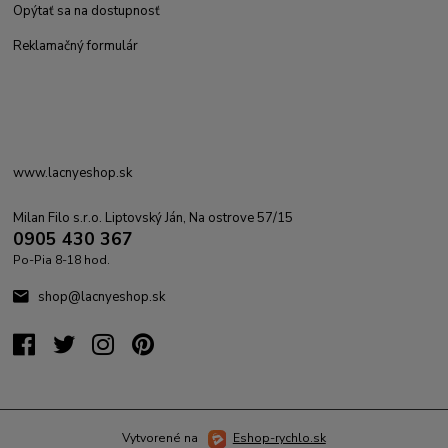
Opýtať sa na dostupnosť
Reklamačný formulár
www.lacnyeshop.sk
Milan Filo s.r.o. Liptovský Ján, Na ostrove 57/15
0905 430 367
Po-Pia 8-18 hod.
shop@lacnyeshop.sk
Vytvorené na
Eshop-rychlo.sk