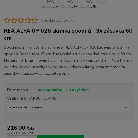
Ohodnotiť produkt
REA ALFA UP 026 skrinka spodná - 3x zásuvka 60
cm
Spodná skrinka, 60cm, viac farieb, REA ALFA UP 026 kuchynská, skrinka,
spodná, 3x zásuvka, 60 cm kuchynská skrinka spodná, zásuvková 60 cm
Materiál: DTD laminovaná 0,5 mm ABS hrany - korpusy 2 mm ABS hrany -
dvierka kovové úchytky závesy na dvierkach s integrovaným tlmením
zásuvky - guličkový plno...
celý popis
Dostupnosť
na objednávku 2-14 týždňov
VYBERTE SI FARBU TOVARU
216,00 €
/
ks
175,61 €
bez DPH