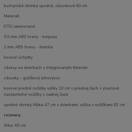
kuchynská skrinka spodná, zásuvková 60 cm
Materiál:
DTD laminovaná
0,5 mm ABS hrany - korpusy
2 mm ABS hrany - dvierka
kovové úchytky
závesy na dvierkach s integrovaným tlmením
zásuvky - guličkový plnovýsuv
kovové predné nožičky výšky 10 cm v prednej časti + plastové
nastaviteľné nožičky v zadnej časti
spodné skrinky hĺbka 47 cm s dvierkami, výška s nožičkami 82 cm
rozmery:
šírka: 60 cm