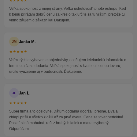
★★★★★
Veľká spokojnosť z mojej strany. Veľká ústretovosť tohoto eshopu. Keď
k tomu prirátam dobrú cenu za kreslo tak určite sa tu vrátim, pretože tu
vidno záujem o zákazníka! Ďakujem.
Janka M.
JM
★★★★★
Veľmi rýchle vybavenie objednávky, oceňujem telefonickú informáciu o
termíne a čase dodania. Veľká spokojnosť s kvalitou i cenou tovaru,
určite využijeme aj v budúcnosti. Ďakujeme.
Jan L.
JL
★★★★★
Super firma a to doslovne. Dátum dodania dodržali presne. Dvaja
chlapi prišli a všetko zložili až za prvé dvere. Cena za tovar perfektná.
Posteľ silná mohutná, rošt z hrubých latiek a matrac výborný.
Odporúčam.