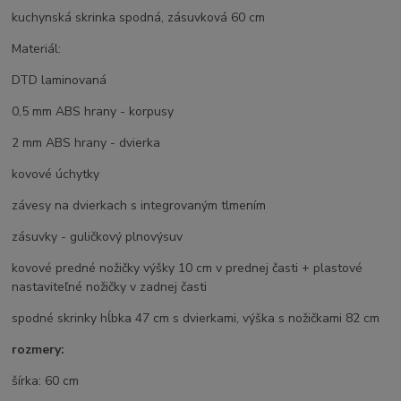
kuchynská skrinka spodná, zásuvková 60 cm
Materiál:
DTD laminovaná
0,5 mm ABS hrany - korpusy
2 mm ABS hrany - dvierka
kovové úchytky
závesy na dvierkach s integrovaným tlmením
zásuvky - guličkový plnovýsuv
kovové predné nožičky výšky 10 cm v prednej časti + plastové
nastaviteľné nožičky v zadnej časti
spodné skrinky hĺbka 47 cm s dvierkami, výška s nožičkami 82 cm
rozmery:
šírka: 60 cm