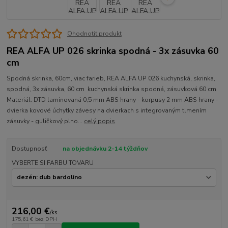
Ohodnotiť produkt
REA ALFA UP 026 skrinka spodná - 3x zásuvka 60
cm
Spodná skrinka, 60cm, viac farieb, REA ALFA UP 026 kuchynská, skrinka,
spodná, 3x zásuvka, 60 cm kuchynská skrinka spodná, zásuvková 60 cm
Materiál: DTD laminovaná 0,5 mm ABS hrany - korpusy 2 mm ABS hrany -
dvierka kovové úchytky závesy na dvierkach s integrovaným tlmením
zásuvky - guličkový plno...
celý popis
Dostupnosť
na objednávku 2-14 týždňov
VYBERTE SI FARBU TOVARU
216,00 €
/
ks
175,61 €
bez DPH