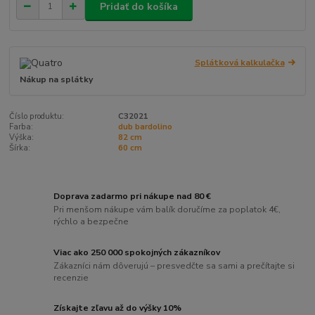
Pridať do košíka
Splátková kalkulačka
Nákup na splátky
Číslo produktu:
C32021
Farba:
dub bardolino
Výška:
82 cm
Šírka:
60 cm
Doprava zadarmo pri nákupe nad 80 €
Pri menšom nákupe vám balík doručíme za poplatok 4€,
rýchlo a bezpečne
Viac ako 250 000 spokojných zákazníkov
Zákazníci nám dôverujú – presvedčte sa sami a prečítajte si
recenzie
Získajte zľavu až do výšky 10%