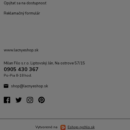
Opýtať sa na dostupnosť
Reklamačný formulár
www.lacnyeshop.sk
Milan Filo s.r.o. Liptovský Ján, Na ostrove 57/15
0905 430 367
Po-Pia 8-18 hod.
shop@lacnyeshop.sk
Vytvorené na
Eshop-rychlo.sk