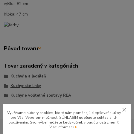
výška: 82 cm
hĺbka: 47 cm
Pôvod tovaru
Tovar zaradený v kategóriách
Kuchyňa a jedáleň
Kuchynské linky
Kuchyne voliteľné zostavy REA
Využívame súbory cookies, ktoré nám pomáhajú zlepšovať služby
pre Vás. Výberom možnosti SÚHLASÍM udeľujete súhlas s ich
používaním. Svoj výber môžete kedykoľvek v budúcnosti zmeniť.
GOOGLE RECENZIE ZÁKAZNÍKOV
Viac informácií
tu
★★★★★