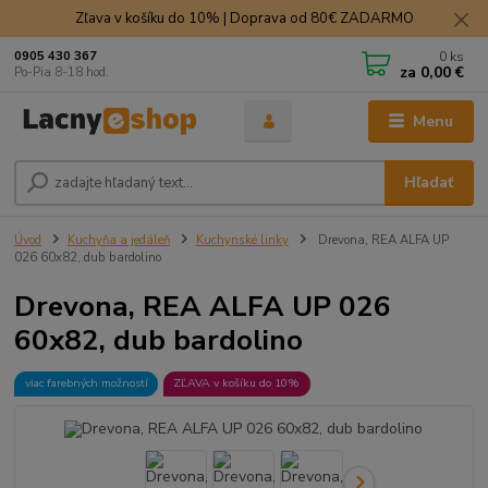
Zľava v košíku do 10% | Doprava od 80€ ZADARMO
0
ks
0905 430 367
za
0,00 €
Po-Pia 8-18 hod.
Menu
Hľadať
Úvod
Kuchyňa a jedáleň
Kuchynské linky
Drevona, REA ALFA UP
026 60x82, dub bardolino
Drevona, REA ALFA UP 026
60x82, dub bardolino
viac farebných možností
ZĽAVA v košíku do 10%