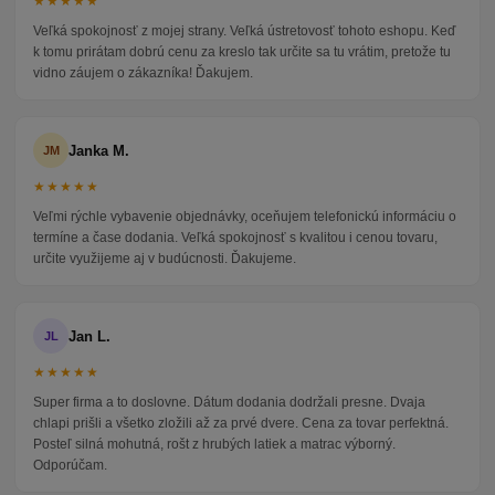
★★★★★
Veľká spokojnosť z mojej strany. Veľká ústretovosť tohoto eshopu. Keď
k tomu prirátam dobrú cenu za kreslo tak určite sa tu vrátim, pretože tu
vidno záujem o zákazníka! Ďakujem.
Janka M.
JM
★★★★★
Veľmi rýchle vybavenie objednávky, oceňujem telefonickú informáciu o
termíne a čase dodania. Veľká spokojnosť s kvalitou i cenou tovaru,
určite využijeme aj v budúcnosti. Ďakujeme.
Jan L.
JL
★★★★★
Super firma a to doslovne. Dátum dodania dodržali presne. Dvaja
chlapi prišli a všetko zložili až za prvé dvere. Cena za tovar perfektná.
Posteľ silná mohutná, rošt z hrubých latiek a matrac výborný.
Odporúčam.