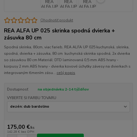
Ohodnotiť produkt
REA ALFA UP 025 skrinka spodná dvierka +
zásuvka 80 cm
Spodná skrinka, 80cm, viac farieb, REA ALFA UP 025 kuchynská, skrinka,
spodná, dvierka + zásuvka, 80 cm kuchynská skrinka spodná, 2x dvierka
so zásuvkou 80 cm Materiál: DTD laminovaná 0,5 mm ABS hrany -
korpusy 2 mm ABS hrany - dvierka kovové úchytky závesy na dvierkach s
integrovaným tlmením zásu...
celý popis
Dostupnosť
na objednávku 2-14 týždňov
VYBERTE SI FARBU TOVARU
175,00 €
/
ks
142,28 €
bez DPH