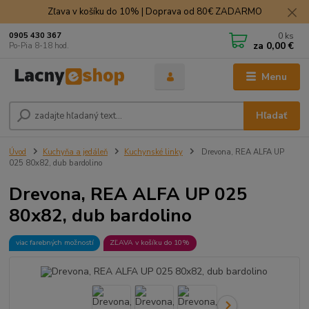
Zľava v košíku do 10% | Doprava od 80€ ZADARMO
0
ks
0905 430 367
za
0,00 €
Po-Pia 8-18 hod.
Menu
Hľadať
Úvod
Kuchyňa a jedáleň
Kuchynské linky
Drevona, REA ALFA UP
025 80x82, dub bardolino
Drevona, REA ALFA UP 025
80x82, dub bardolino
viac farebných možností
ZĽAVA v košíku do 10%