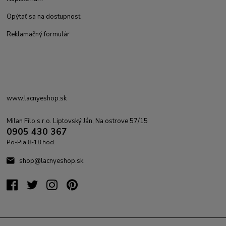
Opýtať sa na dostupnosť
Reklamačný formulár
www.lacnyeshop.sk
Milan Filo s.r.o. Liptovský Ján, Na ostrove 57/15
0905 430 367
Po-Pia 8-18 hod.
shop@lacnyeshop.sk