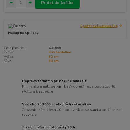
Pridať do košíka
Splátková kalkulačka
Nákup na splátky
Číslo produktu:
C31999
Farba:
dub bardolino
Výška:
82 cm
Šírka:
80 cm
Doprava zadarmo pri nákupe nad 80 €
Pri menšom nákupe vám balík doručíme za poplatok 4€,
rýchlo a bezpečne
Viac ako 250 000 spokojných zákazníkov
Zákazníci nám dôverujú – presvedčte sa sami a prečítajte si
recenzie
Získajte zľavu až do výšky 10%