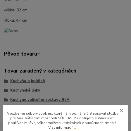
výška: 82 cm
hĺbka: 47 cm
Pôvod tovaru
Tovar zaradený v kategóriách
Kuchyňa a jedáleň
Kuchynské linky
Kuchyne voliteľné zostavy REA
Využívame súbory cookies, ktoré nám pomáhajú zlepšovať služby
pre Vás. Výberom možnosti SÚHLASÍM udeľujete súhlas s ich
používaním. Svoj výber môžete kedykoľvek v budúcnosti zmeniť.
GOOGLE RECENZIE ZÁKAZNÍKOV
Viac informácií
tu