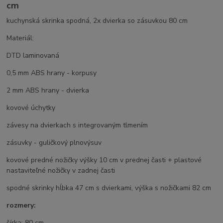
cm
kuchynská skrinka spodná, 2x dvierka so zásuvkou 80 cm
Materiál:
DTD laminovaná
0,5 mm ABS hrany - korpusy
2 mm ABS hrany - dvierka
kovové úchytky
závesy na dvierkach s integrovaným tlmením
zásuvky - guličkový plnovýsuv
kovové predné nožičky výšky 10 cm v prednej časti + plastové
nastaviteľné nožičky v zadnej časti
spodné skrinky hĺbka 47 cm s dvierkami, výška s nožičkami 82 cm
rozmery:
šírka: 80 cm