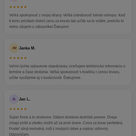
★★★★★
Veľká spokojnosť z mojej strany. Veľká ústretovosť tohoto eshopu. Keď
k tomu prirátam dobrú cenu za kreslo tak určite sa tu vrátim, pretože tu
vidno záujem o zákazníka! Ďakujem.
Janka M.
JM
★★★★★
Veľmi rýchle vybavenie objednávky, oceňujem telefonickú informáciu o
termíne a čase dodania. Veľká spokojnosť s kvalitou i cenou tovaru,
určite využijeme aj v budúcnosti. Ďakujeme.
Jan L.
JL
★★★★★
Super firma a to doslovne. Dátum dodania dodržali presne. Dvaja
chlapi prišli a všetko zložili až za prvé dvere. Cena za tovar perfektná.
Posteľ silná mohutná, rošt z hrubých latiek a matrac výborný.
Odporúčam.