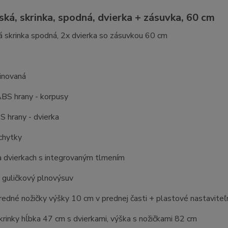
ská, skrinka, spodná, dvierka + zásuvka, 60 cm
 skrinka spodná, 2x dvierka so zásuvkou 60 cm
inovaná
BS hrany - korpusy
 hrany - dvierka
chytky
a dvierkach s integrovaným tlmením
 guličkový plnovýsuv
edné nožičky výšky 10 cm v prednej časti + plastové nastaviteľn
rinky hĺbka 47 cm s dvierkami, výška s nožičkami 82 cm