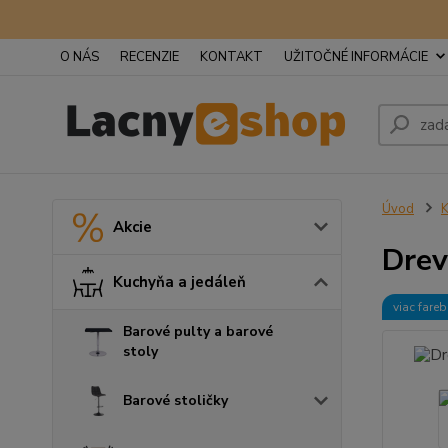
O NÁS
RECENZIE
KONTAKT
UŽITOČNÉ INFORMÁCIE
Úvod
K
Akcie
Drev
Kuchyňa a jedáleň
viac fare
Barové pulty a barové
stoly
Barové stoličky