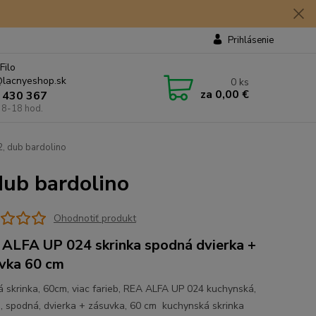
Prihlásenie
Filo
lacnyeshop.sk
0
ks
za
0,00 €
 430 367
 8-18 hod.
, dub bardolino
ub bardolino
Ohodnotiť produkt
ALFA UP 024 skrinka spodná dvierka +
vka 60 cm
 skrinka, 60cm, viac farieb, REA ALFA UP 024 kuchynská,
a, spodná, dvierka + zásuvka, 60 cm kuchynská skrinka