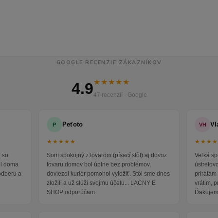
GOOGLE RECENZIE ZÁKAZNÍKOV
★★★★★
4.9
47 recenzií · Google
Peťoto
Vl
P
VH
★★★★★
★★★
 so
Som spokojný z tovarom (písací stôl) aj dovoz
Veľká sp
ol doma
tovaru domov bol úplne bez problémov,
ústretov
odberu a
doviezol kuriér pomohol vyložiť. Stôl sme dnes
prirátam 
zložili a už slúži svojmu účelu... LACNY E
vrátim, 
SHOP odporúčam
Ďakujem