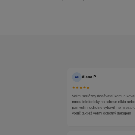
Alena P.
AP
★★★★★
Veľmi seriózny dodávateľ komunikoval
mnou telefonicky na adrese nikto neb
pán veľmi ochotne vybavil iné miesto 
vodič taktiež veľmi ochotný ďakujem