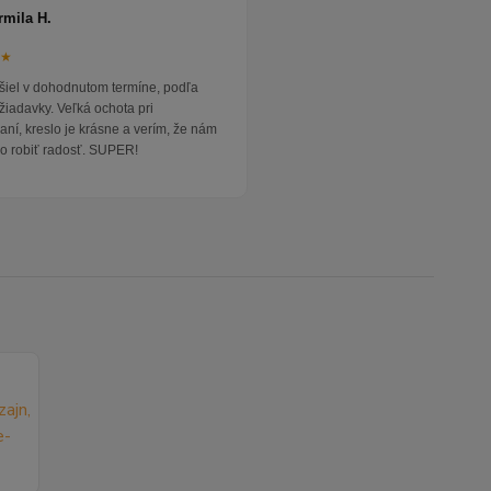
rmila H.
★★
išiel v dohodnutom termíne, podľa
žiadavky. Veľká ochota pri
ní, kreslo je krásne a verím, že nám
o robiť radosť. SUPER!