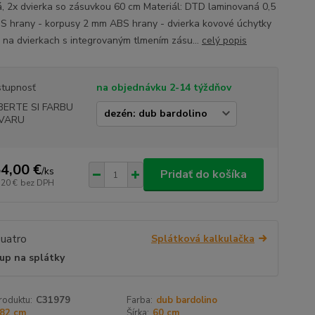
, 2x dvierka so zásuvkou 60 cm Materiál: DTD laminovaná 0,5
 hrany - korpusy 2 mm ABS hrany - dvierka kovové úchytky
 na dvierkach s integrovaným tlmením zásu...
celý popis
tupnosť
na objednávku 2-14 týždňov
BERTE SI FARBU
VARU
4,00 €
/
ks
Pridať do košíka
,20 €
bez DPH
Splátková kalkulačka
up na splátky
roduktu:
C31979
Farba:
dub bardolino
82 cm
Šírka:
60 cm