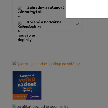
Záhradný a ratanový
nábytok
Kožené a hodvábne
doplnky