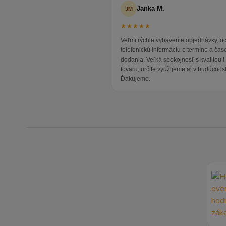
Janka M.
JM
★★★★★
Veľmi rýchle vybavenie objednávky, 
telefonickú informáciu o termíne a čas
dodania. Veľká spokojnosť s kvalitou 
tovaru, určite využijeme aj v budúcnost
Ďakujeme.