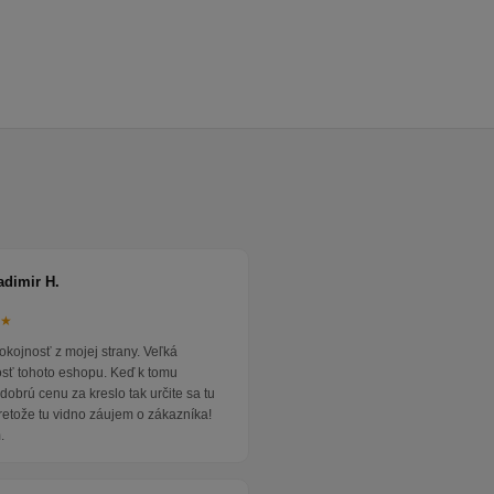
adimir H.
★★
okojnosť z mojej strany. Veľká
osť tohoto eshopu. Keď k tomu
dobrú cenu za kreslo tak určite sa tu
pretože tu vidno záujem o zákazníka!
.