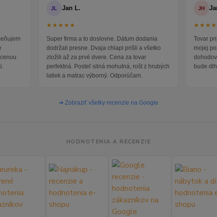
Jan L.
Ja
JL
JH
★★★★★
★★★
oceňujem
Super firma a to doslovne. Dátum dodania
Tovar pr
e
dodržali presne. Dvaja chlapi prišli a všetko
mojej po
i cenou
zložili až za prvé dvere. Cena za tovar
dohodova
i.
perfektná. Posteľ silná mohutná, rošt z hrubých
bude dlh
latiek a matrac výborný. Odporúčam.
➜ Zobraziť všetky recenzie na Google
HODNOTENIA A RECENZIE