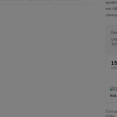
spodná
mm ABS
závesy
Dos
VY
TO
15
125
Nák
Číslo p
Výška: