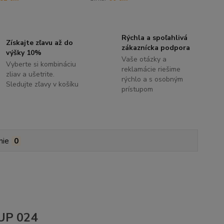
Rýchla a spoľahlivá
Získajte zľavu až do
zákaznícka podpora
výšky 10%
Vaše otázky a
Vyberte si kombináciu
reklamácie riešime
zliav a ušetrite.
rýchlo a s osobným
Sledujte zľavy v košíku
prístupom
nie
0
 UP 024