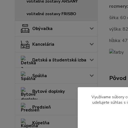
voliteľné zostavy ARSANY
rozmery:
voliteľné zostavy FRISBO
šírka: 60
Obývačka
výška: 8
hĺbka: 4
Kancelária
Detská a študentská izba
Spálňa
Pôvod 
Bytové doplnky
Využívame súbory c
udeľujete súhlas s 
Tovar 
Predsieň
Kuchy
Kúpeľňa