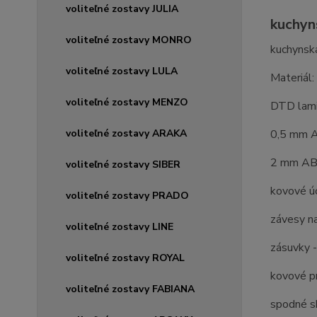
voliteľné zostavy JULIA
kuchyn
voliteľné zostavy MONRO
kuchynská
voliteľné zostavy LULA
Materiál:
voliteľné zostavy MENZO
DTD lam
voliteľné zostavy ARAKA
0,5 mm A
2 mm ABS
voliteľné zostavy SIBER
kovové ú
voliteľné zostavy PRADO
závesy n
voliteľné zostavy LINE
zásuvky -
voliteľné zostavy ROYAL
kovové pr
voliteľné zostavy FABIANA
spodné sk