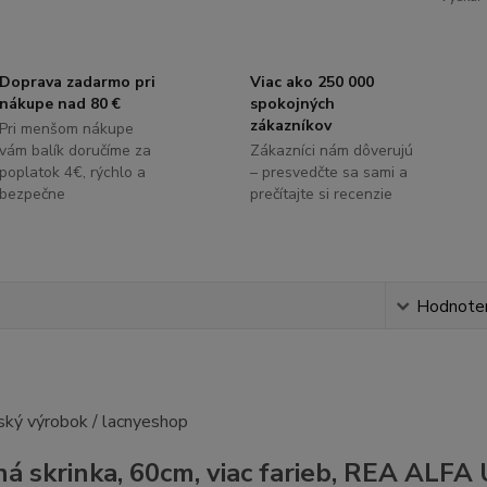
Doprava zadarmo pri
Viac ako 250 000
nákupe nad 80 €
spokojných
zákazníkov
Pri menšom nákupe
vám balík doručíme za
Zákazníci nám dôverujú
poplatok 4€, rýchlo a
– presvedčte sa sami a
bezpečne
prečítajte si recenzie
s
Hodnote
á skrinka, 60cm, viac farieb, REA ALFA