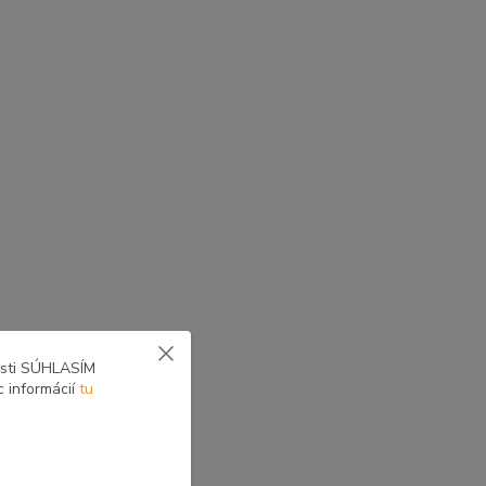
osti SÚHLASÍM
c informácií
tu
yne voliteľné zostavy