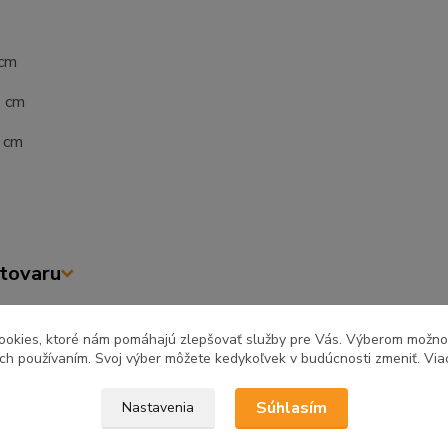
 cm
2 cm
7 cm
tovaru
ookies, ktoré nám pomáhajú zlepšovať služby pre Vás. Výberom možn
ich používaním. Svoj výber môžete kedykoľvek v budúcnosti zmeniť. Via
zaradený v kategóriách
Súhlasím
Nastavenia
ňa a jedáleň
Kuchynské linky
Kuch
REA