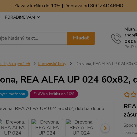
Zľava v košíku do 10% | Doprava od 80€ ZADARMO
PORADÍME VÁM
Milan_
shop@
Hľadať
0905
Po-Pia
uchyňa a jedáleň
Kuchynské linky
Drevona, REA ALFA UP 024 60x82
ona, REA ALFA UP 024 60x82, d
bných možností
ZĽAVA v košíku do 10%
REA 
zásu
Spodná
skrink