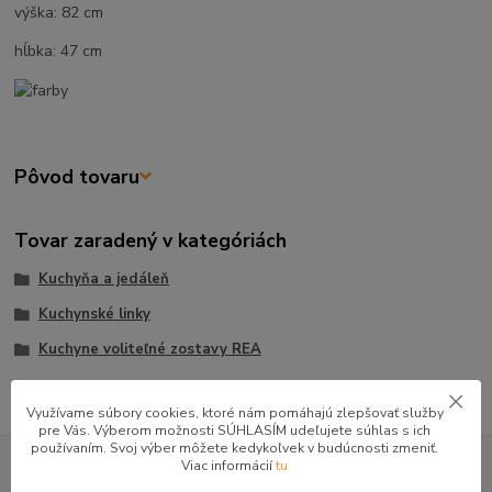
výška: 82 cm
hĺbka: 47 cm
Pôvod tovaru
Tovar zaradený v kategóriách
Kuchyňa a jedáleň
Kuchynské linky
Kuchyne voliteľné zostavy REA
Využívame súbory cookies, ktoré nám pomáhajú zlepšovať služby
pre Vás. Výberom možnosti SÚHLASÍM udeľujete súhlas s ich
používaním. Svoj výber môžete kedykoľvek v budúcnosti zmeniť.
GOOGLE RECENZIE ZÁKAZNÍKOV
Viac informácií
tu
★★★★★