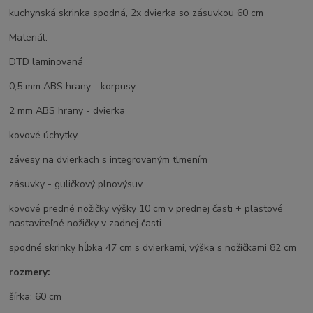
kuchynská skrinka spodná, 2x dvierka so zásuvkou 60 cm
Materiál:
DTD laminovaná
0,5 mm ABS hrany - korpusy
2 mm ABS hrany - dvierka
kovové úchytky
závesy na dvierkach s integrovaným tlmením
zásuvky - guličkový plnovýsuv
kovové predné nožičky výšky 10 cm v prednej časti + plastové
nastaviteľné nožičky v zadnej časti
spodné skrinky hĺbka 47 cm s dvierkami, výška s nožičkami 82 cm
rozmery:
šírka: 60 cm