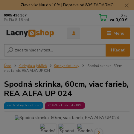
Zľava v košíku do 10% | Doprava od 80€ ZADARMO
0
ks
0905 430 367
za
0,00 €
Po-Pia 8-18 hod.
Menu
Hľadať
Úvod
Kuchyňa a jedáleň
Kuchynské linky
Spodná skrinka, 60cm,
viac farieb, REA ALFA UP 024
Spodná skrinka, 60cm, viac farieb,
REA ALFA UP 024
viac farebných možností
ZĽAVA v košíku do 10%