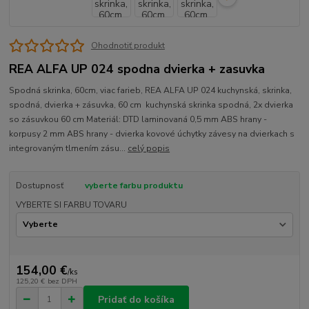
Ohodnotiť produkt
REA ALFA UP 024 spodna dvierka + zasuvka
Spodná skrinka, 60cm, viac farieb, REA ALFA UP 024 kuchynská, skrinka,
spodná, dvierka + zásuvka, 60 cm kuchynská skrinka spodná, 2x dvierka
so zásuvkou 60 cm Materiál: DTD laminovaná 0,5 mm ABS hrany -
korpusy 2 mm ABS hrany - dvierka kovové úchytky závesy na dvierkach s
integrovaným tlmením zásu...
celý popis
Dostupnosť
vyberte farbu produktu
VYBERTE SI FARBU TOVARU
154,00 €
/
ks
125,20 €
bez DPH
Pridať do košíka