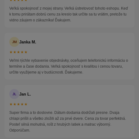
★★★★★
Veľká spokojnosť z mojej strany. Veľká ústretovosť tohoto eshopu. Keď
k tomu prirátam dobrú cenu za kreslo tak určite sa tu vrátim, pretože tu
vidno záujem o zákazníka! Ďakujem.
Janka M.
JM
★★★★★
Veľmi rýchle vybavenie objednávky, oceňujem telefonickú informáciu o
termíne a čase dodania. Veľká spokojnosť s kvalitou i cenou tovaru,
určite využijeme aj v budúcnosti. Ďakujeme.
Jan L.
JL
★★★★★
Super firma a to doslovne. Dátum dodania dodržali presne. Dvaja
chlapi prišli a všetko zložili až za prvé dvere. Cena za tovar perfektná.
Posteľ silná mohutná, rošt z hrubých latiek a matrac výborný.
Odporúčam.