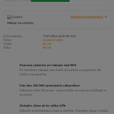
Splátková kalkulačka
Nákup na splátky
Číslo produktu:
TOP=REA ALFA UP 024
Farba:
možnosť voľby
Výška:
82 cm
Šírka:
60 cm
Doprava zadarmo pri nákupe nad 80 €
Pri menšom nákupe vám balík doručíme za poplatok 4€,
rýchlo a bezpečne
Viac ako 250 000 spokojných zákazníkov
Zákazníci nám dôverujú – presvedčte sa sami a prečítajte si
recenzie
Získajte zľavu až do výšky 10%
Vyberte si kombináciu zliav a ušetrite. Sledujte zľavy v košíku