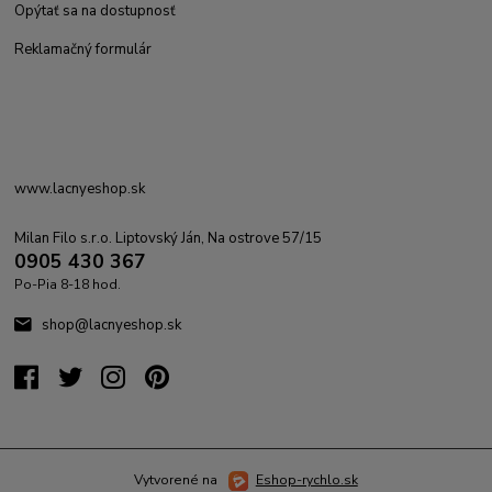
Opýtať sa na dostupnosť
Reklamačný formulár
www.lacnyeshop.sk
Milan Filo s.r.o. Liptovský Ján, Na ostrove 57/15
0905 430 367
Po-Pia 8-18 hod.
shop@lacnyeshop.sk
Vytvorené na
Eshop-rychlo.sk