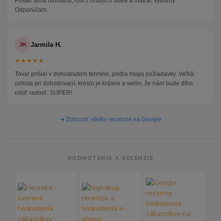
Posteľ silná mohutná, rošt z hrubých latiek a matrac výborný.
Odporúčam.
Jarmila H.
JH
★★★★★
Tovar prišiel v dohodnutom termíne, podľa mojej požiadavky. Veľká
ochota pri dohodovaní, kreslo je krásne a verím, že nám bude dlho
robiť radosť. SUPER!
➜ Zobraziť všetky recenzie na Google
HODNOTENIA A RECENZIE