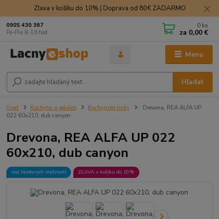
Zľava v košíku do 10% | Doprava od 80€ ZADARMO
0
ks
0905 430 367
za
0,00 €
Po-Pia 8-18 hod.
Menu
Hľadať
Úvod
Kuchyňa a jedáleň
Kuchynské linky
Drevona, REA ALFA UP
022 60x210, dub canyon
Drevona, REA ALFA UP 022
60x210, dub canyon
viac farebných možností
ZĽAVA v košíku do 10%