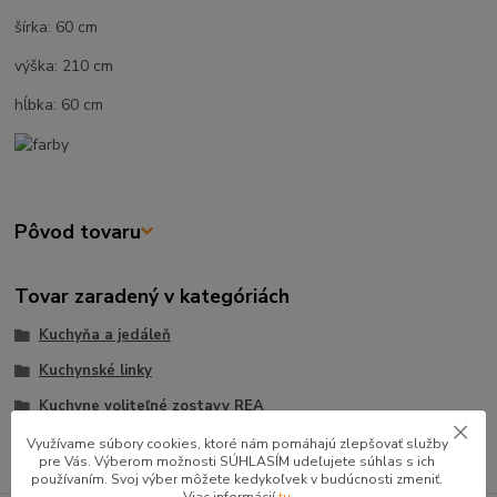
šírka: 60 cm
výška: 210 cm
hĺbka: 60 cm
Pôvod tovaru
Tovar zaradený v kategóriách
Kuchyňa a jedáleň
Kuchynské linky
Kuchyne voliteľné zostavy REA
Využívame súbory cookies, ktoré nám pomáhajú zlepšovať služby
pre Vás. Výberom možnosti SÚHLASÍM udeľujete súhlas s ich
používaním. Svoj výber môžete kedykoľvek v budúcnosti zmeniť.