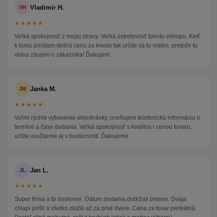
Vladimir H.
VH
★★★★★
Veľká spokojnosť z mojej strany. Veľká ústretovosť tohoto eshopu. Keď
k tomu prirátam dobrú cenu za kreslo tak určite sa tu vrátim, pretože tu
vidno záujem o zákazníka! Ďakujem.
Janka M.
JM
★★★★★
Veľmi rýchle vybavenie objednávky, oceňujem telefonickú informáciu o
termíne a čase dodania. Veľká spokojnosť s kvalitou i cenou tovaru,
určite využijeme aj v budúcnosti. Ďakujeme.
Jan L.
JL
★★★★★
Super firma a to doslovne. Dátum dodania dodržali presne. Dvaja
chlapi prišli a všetko zložili až za prvé dvere. Cena za tovar perfektná.