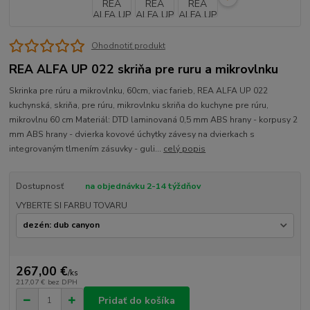
Ohodnotiť produkt
REA ALFA UP 022 skriňa pre ruru a mikrovlnku
Skrinka pre rúru a mikrovlnku, 60cm, viac farieb, REA ALFA UP 022
kuchynská, skriňa, pre rúru, mikrovlnku skriňa do kuchyne pre rúru,
mikrovlnu 60 cm Materiál: DTD laminovaná 0,5 mm ABS hrany - korpusy 2
mm ABS hrany - dvierka kovové úchytky závesy na dvierkach s
integrovaným tlmením zásuvky - guli...
celý popis
Dostupnosť
na objednávku 2-14 týždňov
VYBERTE SI FARBU TOVARU
267,00 €
/
ks
217,07 €
bez DPH
Pridať do košíka