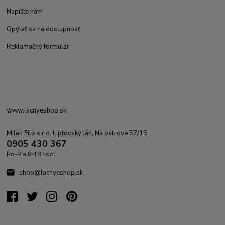
Napíšte nám
Opýtať sa na dostupnosť
Reklamačný formulár
www.lacnyeshop.sk
Milan Filo s.r.o. Liptovský Ján, Na ostrove 57/15
0905 430 367
Po-Pia 8-18 hod.
shop@lacnyeshop.sk