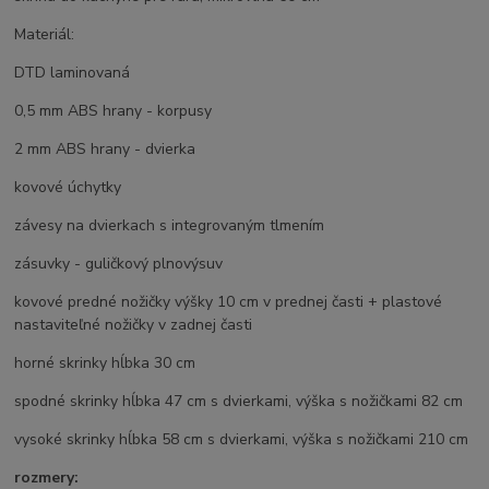
Materiál:
DTD laminovaná
0,5 mm ABS hrany - korpusy
2 mm ABS hrany - dvierka
kovové úchytky
závesy na dvierkach s integrovaným tlmením
zásuvky - guličkový plnovýsuv
kovové predné nožičky výšky 10 cm v prednej časti + plastové
nastaviteľné nožičky v zadnej časti
horné skrinky hĺbka 30 cm
spodné skrinky hĺbka 47 cm s dvierkami, výška s nožičkami 82 cm
vysoké skrinky hĺbka 58 cm s dvierkami, výška s nožičkami 210 cm
rozmery: