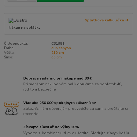
Splátková kalkulačka
Nákup na splátky
Číslo produktu:
C31951
Farba:
dub canyon
Výška:
210 cm
Šírka:
60 cm
Doprava zadarmo pri nákupe nad 80 €
Pri menšom nákupe vám balík doručíme za poplatok 4€,
rýchlo a bezpečne
Viac ako 250 000 spokojných zákazníkov
Zákazníci nám dôverujú – presvedčte sa sami a prečítajte si
recenzie
Získajte zľavu až do výšky 10%
Vyberte si kombináciu zliav a ušetrite. Sledujte zľavy v košíku