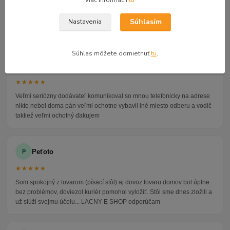
Viac informácií
tu
GOOGLE RECENZIE ZÁKAZNÍKOV
Súhlasím
Nastavenia
★★★★★
4.9
47 recenzií · Google
Súhlas môžete odmietnuť
tu
.
Alena P.
AP
★★★★★
Veľmi seriózny dodávateľ komunikoval so mnou telefonicky na adrese
nikto nebol doma pán veľmi ochotne vybavil iné miesto odberu a vodič
taktiež veľmi ochotný ďakujem
Peťoto
P
★★★★★
Som spokojný z tovarom (písací stôl) aj dovoz tovaru domov bol úplne
bez problémov, doviezol kuriér pomohol vyložiť. Stôl sme dnes zložili a
už slúži svojmu účelu... LACNY E SHOP odporúčam