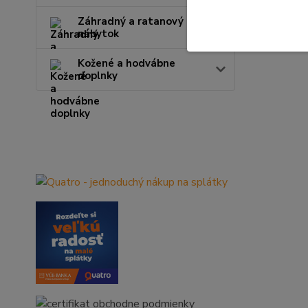
Záhradný a ratanový
nábytok
Kožené a hodvábne
doplnky