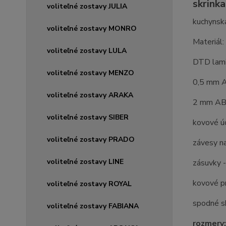
skrinka
voliteľné zostavy JULIA
kuchynská
voliteľné zostavy MONRO
Materiál:
voliteľné zostavy LULA
DTD lam
voliteľné zostavy MENZO
0,5 mm A
voliteľné zostavy ARAKA
2 mm ABS
voliteľné zostavy SIBER
kovové ú
voliteľné zostavy PRADO
závesy n
voliteľné zostavy LINE
zásuvky -
kovové pr
voliteľné zostavy ROYAL
spodné sk
voliteľné zostavy FABIANA
rozmery: