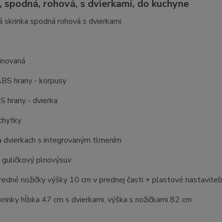
, spodná, rohová, s dvierkami, do kuchyne
 skrinka spodná rohová s dvierkami
inovaná
BS hrany - korpusy
 hrany - dvierka
chytky
a dvierkach s integrovaným tlmením
 guličkový plnovýsuv
edné nožičky výšky 10 cm v prednej časti + plastové nastaviteľn
rinky hĺbka 47 cm s dvierkami, výška s nožičkami 82 cm