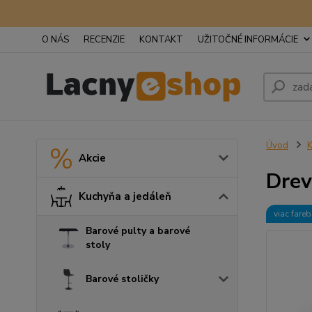
O NÁS
RECENZIE
KONTAKT
UŽITOČNÉ INFORMÁCIE
Úvod
K
Akcie
Drev
Kuchyňa a jedáleň
viac fare
Barové pulty a barové
stoly
Barové stoličky