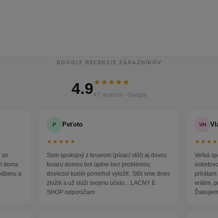
GOOGLE RECENZIE ZÁKAZNÍKOV
★★★★★
4.9
47 recenzií · Google
Peťoto
Vl
P
VH
★★★★★
★★★
 so
Som spokojný z tovarom (písací stôl) aj dovoz
Veľká sp
ol doma
tovaru domov bol úplne bez problémov,
ústretov
odberu a
doviezol kuriér pomohol vyložiť. Stôl sme dnes
prirátam 
zložili a už slúži svojmu účelu... LACNY E
vrátim, 
SHOP odporúčam
Ďakujem