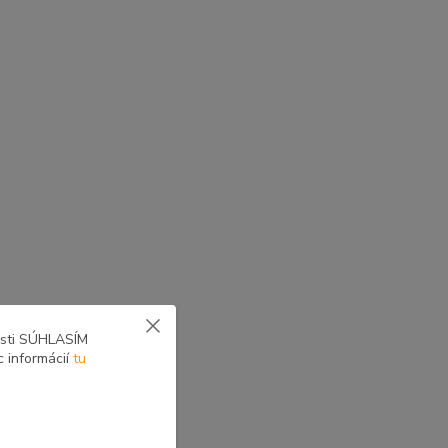
osti SÚHLASÍM
yne voliteľné zostavy
c informácií
tu