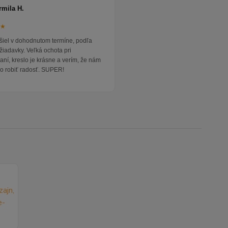
rmila H.
★★
išiel v dohodnutom termíne, podľa
žiadavky. Veľká ochota pri
ní, kreslo je krásne a verím, že nám
o robiť radosť. SUPER!