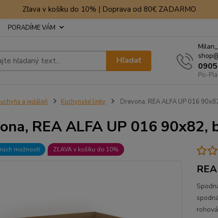
Zľava v košíku do 10% | Doprava od 80€ ZADARMO
PORADÍME VÁM
Milan_
shop@
Hľadať
0905
Po-Pia
uchyňa a jedáleň
Kuchynské linky
Drevona, REA ALFA UP 016 90x82
ona, REA ALFA UP 016 90x82, 
bných možností
ZĽAVA v košíku do 10%
REA 
Spodná
spodná
rohová