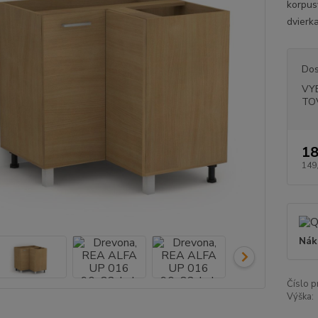
korpus
dvierk
Dos
VY
TO
18
149
Nák
Číslo p
Výška: