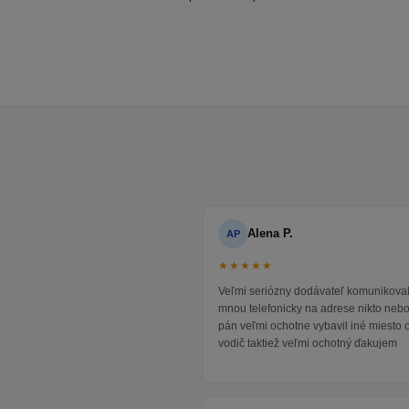
Alena P.
AP
★★★★★
Veľmi seriózny dodávateľ komunikoval
mnou telefonicky na adrese nikto neb
pán veľmi ochotne vybavil iné miesto 
vodič taktiež veľmi ochotný ďakujem