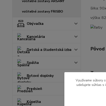
voliteľné zostavy ARSANY
šírka: 9
voliteľné zostavy FRISBO
výška: 8
Obývačka
Kancelária
Pôvod 
Detská a študentská izba
Spálňa
Tovar 
Bytové doplnky
Využívame súbory c
Kuchy
udeľujete súhlas s 
Predsieň
Kúpeľňa