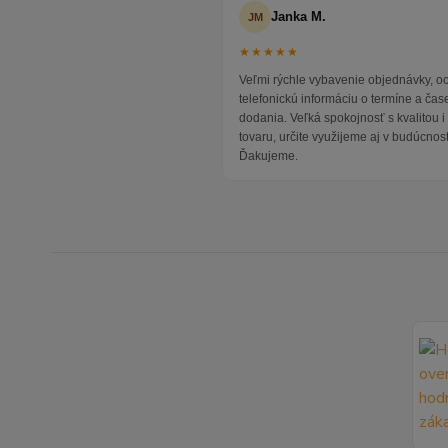
Janka M.
JM
★★★★★
Veľmi rýchle vybavenie objednávky, 
telefonickú informáciu o termíne a čas
dodania. Veľká spokojnosť s kvalitou 
tovaru, určite využijeme aj v budúcnost
Ďakujeme.