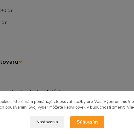
0x90 cm
2 cm
tovaru
zaradený v kategóriách
ookies, ktoré nám pomáhajú zlepšovať služby pre Vás. Výberom možn
ňa a jedáleň
Kuchynské linky
Kuch
ich používaním. Svoj výber môžete kedykoľvek v budúcnosti zmeniť. Via
REA
Súhlasím
Nastavenia