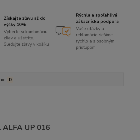
Rýchla a spoľahlivá
Získajte zľavu až do
zákaznícka podpora
výšky 10%
Vaše otázky a
Vyberte si kombináciu
reklamácie riešime
zliav a ušetrite.
rýchlo a s osobným
Sledujte zľavy v košíku
prístupom
nie
0
EA ALFA UP 016