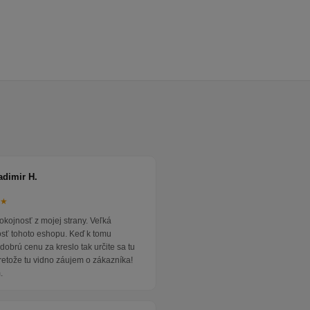
adimir H.
★★
okojnosť z mojej strany. Veľká
osť tohoto eshopu. Keď k tomu
dobrú cenu za kreslo tak určite sa tu
pretože tu vidno záujem o zákazníka!
.