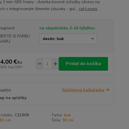
y 2 mm ABS hrany - dvierka kovové úchytky závesy na
ach s integrovaným tlmením zásuvky - gul...
celý popis
tupnosť
na objednávku 2-14 týždňov
BERTE SI FARBU
VARU
4,00 €
/
ks
Pridať do košíka
,59 €
bez DPH
Splátková kalkulačka
up na splátky
roduktu:
C31908
Farba:
buk
82 cm
Šírka:
90 cm