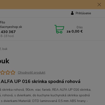
Prihlásenie
Filo
lacnyeshop.sk
0
ks
za
0,00 €
 430 367
 8-18 hod.
, buk
buk
Ohodnotiť produkt
ALFA UP 016 skrinka spodná rohová
 skrinka rohová, 90cm, viac farieb, REA ALFA UP 016 skrinka,
, rohová, s dvierkami, do kuchyne kuchynská skrinka spodná
 s dvierkami Materiál: DTD laminovaná 0,5 mm ABS hrany -