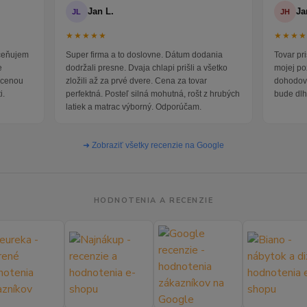
Jan L.
Ja
JL
JH
★★★★★
★★★
oceňujem
Super firma a to doslovne. Dátum dodania
Tovar pr
e
dodržali presne. Dvaja chlapi prišli a všetko
mojej po
i cenou
zložili až za prvé dvere. Cena za tovar
dohodova
i.
perfektná. Posteľ silná mohutná, rošt z hrubých
bude dlh
latiek a matrac výborný. Odporúčam.
➜ Zobraziť všetky recenzie na Google
HODNOTENIA A RECENZIE