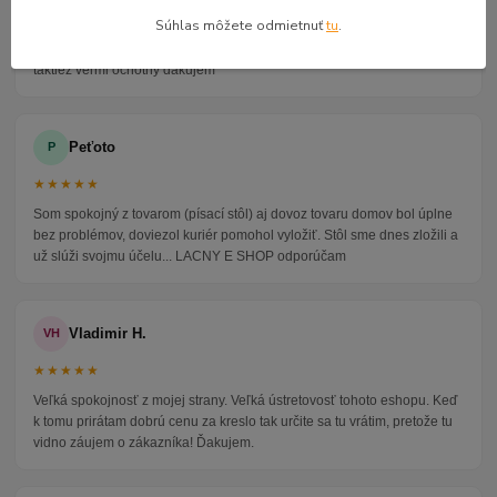
Súhlas môžete odmietnuť
tu
.
Veľmi seriózny dodávateľ komunikoval so mnou telefonicky na adrese
nikto nebol doma pán veľmi ochotne vybavil iné miesto odberu a vodič
taktiež veľmi ochotný ďakujem
Peťoto
P
★★★★★
Som spokojný z tovarom (písací stôl) aj dovoz tovaru domov bol úplne
bez problémov, doviezol kuriér pomohol vyložiť. Stôl sme dnes zložili a
už slúži svojmu účelu... LACNY E SHOP odporúčam
Vladimir H.
VH
★★★★★
Veľká spokojnosť z mojej strany. Veľká ústretovosť tohoto eshopu. Keď
k tomu prirátam dobrú cenu za kreslo tak určite sa tu vrátim, pretože tu
vidno záujem o zákazníka! Ďakujem.