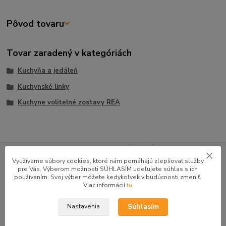
Pôvod tovaru
Tovar zaradený v kategóriách
Kuchyňa a jedáleň
Kuchynské linky
Kuchyne voliteľné zostavy REA
GOOGLE RECENZIE ZÁKAZNÍKOV
Využívame súbory cookies, ktoré nám pomáhajú zlepšovať služby
★★★★★
4.9
pre Vás. Výberom možnosti SÚHLASÍM udeľujete súhlas s ich
používaním. Svoj výber môžete kedykoľvek v budúcnosti zmeniť.
47 recenzií · Google
Viac informácií
tu
Súhlasím
Nastavenia
Alena P.
AP
★★★★★