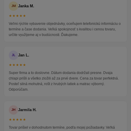
Janka M.
JM
★★★★★
Veľmi rýchle vybavenie objednávky, oceňujem telefonickú informáciu o
termíne a čase dodania. Veľká spokojnosť s kvalitou i cenou tovaru,
určite využijeme aj v budúcnosti. Ďakujeme.
Jan L.
JL
★★★★★
Super firma a to doslovne. Dátum dodania dodržali presne. Dvaja
chlapi prišli a všetko zložili až za prvé dvere. Cena za tovar perfektná.
Posteľ silná mohutná, rošt z hrubých latiek a matrac výborný.
Odporúčam.
Jarmila H.
JH
★★★★★
Tovar prišiel v dohodnutom termíne, podľa mojej požiadavky. Veľká