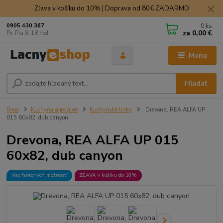
Zľava v košíku do 10% | Doprava od 80€ ZADARMO
0
ks
0905 430 367
za
0,00 €
Po-Pia 8-18 hod.
Menu
Hľadať
Úvod
Kuchyňa a jedáleň
Kuchynské linky
Drevona, REA ALFA UP
015 60x82, dub canyon
Drevona, REA ALFA UP 015
60x82, dub canyon
viac farebných možností
ZĽAVA v košíku do 10%