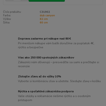
Číslo produktu:
C31902
Farba:
dub canyon
Výška:
82 cm
Šírka:
60 cm
Doprava zadarmo pri nákupe nad 80 €
Pri menšom nákupe vám balík doručíme za poplatok 4€,
rýchlo a bezpečne
Viac ako 250 000 spokojných zákazníkov
Zákazníci nám dôverujú – presvedčte sa sami a prečítajte si
recenzie
Získajte zľavu až do výšky 10%
Vyberte si kombináciu zliav a ušetrite. Sledujte zľavy v košíku
Rýchla a spoľahlivá zákaznícka podpora
Vaše otázky a reklamácie riešime rýchlo a s osobným
prístupom