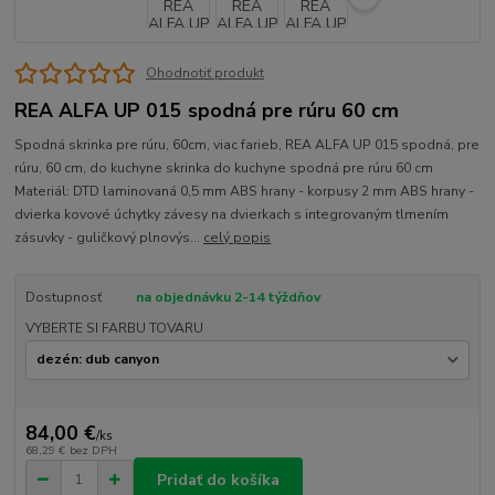
Ohodnotiť produkt
REA ALFA UP 015 spodná pre rúru 60 cm
Spodná skrinka pre rúru, 60cm, viac farieb, REA ALFA UP 015 spodná, pre
rúru, 60 cm, do kuchyne skrinka do kuchyne spodná pre rúru 60 cm
Materiál: DTD laminovaná 0,5 mm ABS hrany - korpusy 2 mm ABS hrany -
dvierka kovové úchytky závesy na dvierkach s integrovaným tlmením
zásuvky - guličkový plnovýs...
celý popis
Dostupnosť
na objednávku 2-14 týždňov
VYBERTE SI FARBU TOVARU
84,00 €
/
ks
68,29 €
bez DPH
Pridať do košíka