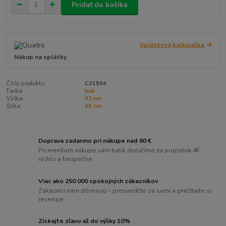
Pridať do košíka
Splátková kalkulačka
Nákup na splátky
Číslo produktu:
C31894
Farba:
buk
Výška:
82 cm
Šírka:
60 cm
Doprava zadarmo pri nákupe nad 80 €
Pri menšom nákupe vám balík doručíme za poplatok 4€,
rýchlo a bezpečne
Viac ako 250 000 spokojných zákazníkov
Zákazníci nám dôverujú – presvedčte sa sami a prečítajte si
recenzie
Získajte zľavu až do výšky 10%