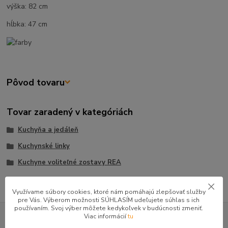
výška: 82 cm
hĺbka: 47 cm
Pôvod tovaru
Tovar zaradený v kategóriách
Kuchyňa a jedáleň
Kuchynské linky
Kuchyne voliteľné zostavy REA
Využívame súbory cookies, ktoré nám pomáhajú zlepšovať služby
pre Vás. Výberom možnosti SÚHLASÍM udeľujete súhlas s ich
používaním. Svoj výber môžete kedykoľvek v budúcnosti zmeniť.
GOOGLE RECENZIE ZÁKAZNÍKOV
Viac informácií
tu
★★★★★