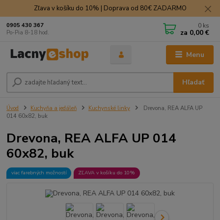
Zľava v košíku do 10% | Doprava od 80€ ZADARMO
0
ks
0905 430 367
za
0,00 €
Po-Pia 8-18 hod.
Menu
Hľadať
Úvod
Kuchyňa a jedáleň
Kuchynské linky
Drevona, REA ALFA UP
014 60x82, buk
Drevona, REA ALFA UP 014
60x82, buk
viac farebných možností
ZĽAVA v košíku do 10%