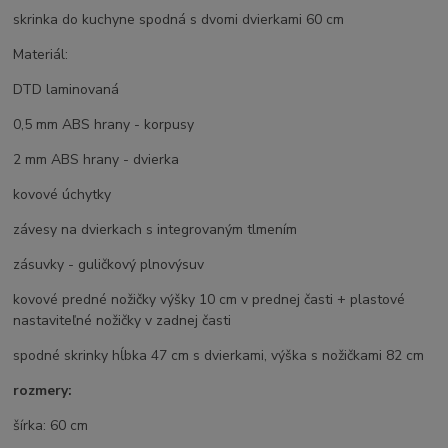
skrinka do kuchyne spodná s dvomi dvierkami 60 cm
Materiál:
DTD laminovaná
0,5 mm ABS hrany - korpusy
2 mm ABS hrany - dvierka
kovové úchytky
závesy na dvierkach s integrovaným tlmením
zásuvky - guličkový plnovýsuv
kovové predné nožičky výšky 10 cm v prednej časti + plastové
nastaviteľné nožičky v zadnej časti
spodné skrinky hĺbka 47 cm s dvierkami, výška s nožičkami 82 cm
rozmery:
šírka: 60 cm