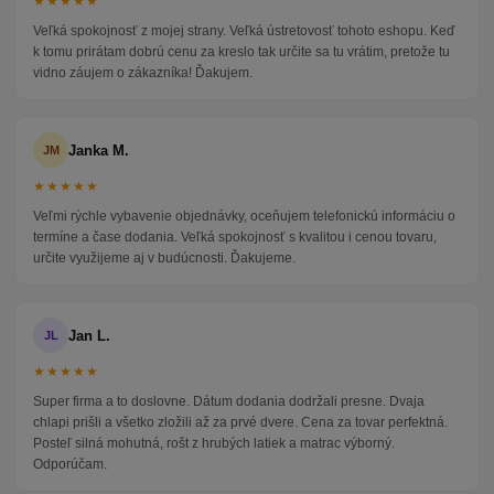
★★★★★
Veľká spokojnosť z mojej strany. Veľká ústretovosť tohoto eshopu. Keď
k tomu prirátam dobrú cenu za kreslo tak určite sa tu vrátim, pretože tu
vidno záujem o zákazníka! Ďakujem.
Janka M.
JM
★★★★★
Veľmi rýchle vybavenie objednávky, oceňujem telefonickú informáciu o
termíne a čase dodania. Veľká spokojnosť s kvalitou i cenou tovaru,
určite využijeme aj v budúcnosti. Ďakujeme.
Jan L.
JL
★★★★★
Super firma a to doslovne. Dátum dodania dodržali presne. Dvaja
chlapi prišli a všetko zložili až za prvé dvere. Cena za tovar perfektná.
Posteľ silná mohutná, rošt z hrubých latiek a matrac výborný.
Odporúčam.