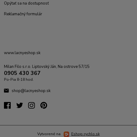
Opýtať sa na dostupnosť
Reklamačný formulár
www.lacnyeshop.sk
Milan Filo s.r.o. Liptovský Ján, Na ostrove 57/15
0905 430 367
Po-Pia 8-18 hod.
shop@lacnyeshop.sk
Vytvorené na
Eshop-rychlo.sk