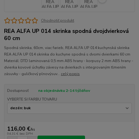
Ohodnotiť produkt
REA ALFA UP 014 skrinka spodná dvojdvierková
60 cm
Spodná skrinka, 60cm, viac farieb, REA ALFA UP 014 kuchynská skrinka
REA ALFA UP 014 skrinka do kuchyne spodná s dvomi dvierkami 60 cm
Materiál: DTD laminovaná 0,5 mm ABS hrany - korpusy 2 mm ABS hrany -
dvierka kovové úchytky závesy na dvierkach s integrovaným tlmením
zásuvky - guličkový plnovýsuv...
celý popis
Dostupnosť
na objednávku 2-14 týždňov
VYBERTE SI FARBU TOVARU
116,00 €
/
ks
94,31 €
bez DPH