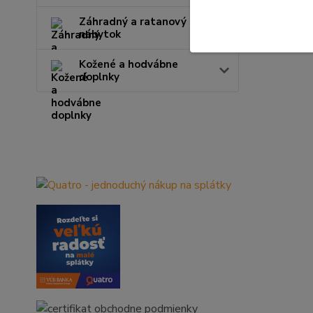
Záhradný a ratanový
nábytok
Kožené a hodvábne
doplnky