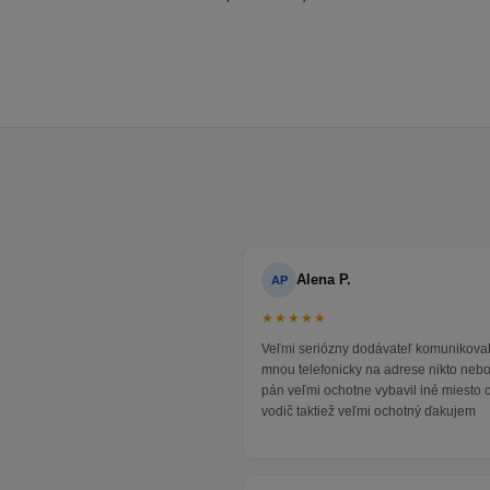
Alena P.
AP
★★★★★
Veľmi seriózny dodávateľ komunikoval
mnou telefonicky na adrese nikto neb
pán veľmi ochotne vybavil iné miesto 
vodič taktiež veľmi ochotný ďakujem