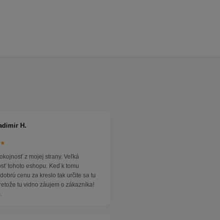
adimir H.
★★
okojnosť z mojej strany. Veľká
osť tohoto eshopu. Keď k tomu
dobrú cenu za kreslo tak určite sa tu
pretože tu vidno záujem o zákazníka!
.