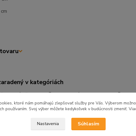
7 cm
tovaru
zaradený v kategóriách
ňa a jedáleň
Kuchynské linky
Kuch
REA
ookies, ktoré nám pomáhajú zlepšovať služby pre Vás. Výberom možn
ich používaním. Svoj výber môžete kedykoľvek v budúcnosti zmeniť. Via
Súhlasím
Nastavenia