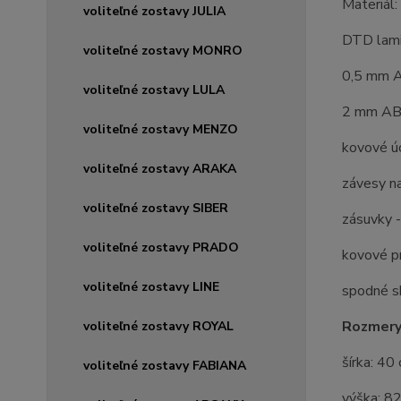
Materiál:
voliteľné zostavy JULIA
DTD lam
voliteľné zostavy MONRO
0,5 mm A
voliteľné zostavy LULA
2 mm ABS
voliteľné zostavy MENZO
kovové ú
voliteľné zostavy ARAKA
závesy n
voliteľné zostavy SIBER
zásuvky -
voliteľné zostavy PRADO
kovové pr
voliteľné zostavy LINE
spodné sk
Rozmery
voliteľné zostavy ROYAL
šírka: 40
voliteľné zostavy FABIANA
výška: 8