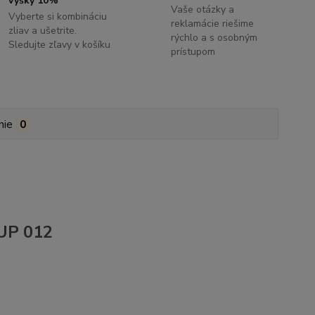
výšky 10%
Vaše otázky a
Vyberte si kombináciu
reklamácie riešime
zliav a ušetrite.
rýchlo a s osobným
Sledujte zľavy v košíku
prístupom
nie
0
 UP 012