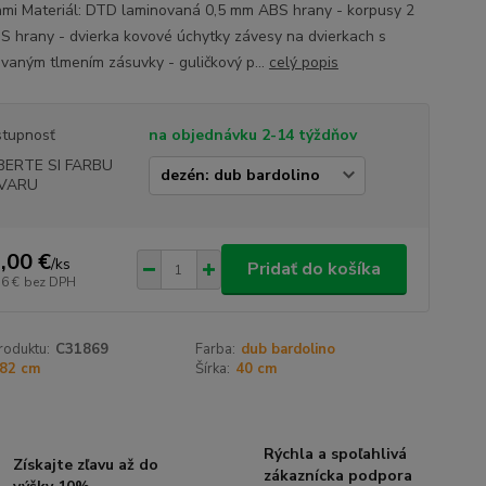
ami Materiál: DTD laminovaná 0,5 mm ABS hrany - korpusy 2
 hrany - dvierka kovové úchytky závesy na dvierkach s
ovaným tlmením zásuvky - guličkový p...
celý popis
tupnosť
na objednávku 2-14 týždňov
BERTE SI FARBU
VARU
,00 €
/
ks
Pridať do košíka
36 €
bez DPH
roduktu:
C31869
Farba:
dub bardolino
82 cm
Šírka:
40 cm
Rýchla a spoľahlivá
Získajte zľavu až do
zákaznícka podpora