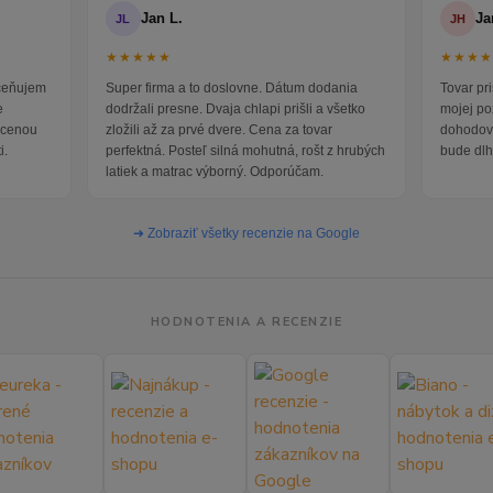
Jan L.
Ja
JL
JH
★★★★★
★★★
oceňujem
Super firma a to doslovne. Dátum dodania
Tovar pr
e
dodržali presne. Dvaja chlapi prišli a všetko
mojej po
i cenou
zložili až za prvé dvere. Cena za tovar
dohodova
i.
perfektná. Posteľ silná mohutná, rošt z hrubých
bude dlh
latiek a matrac výborný. Odporúčam.
➜ Zobraziť všetky recenzie na Google
HODNOTENIA A RECENZIE