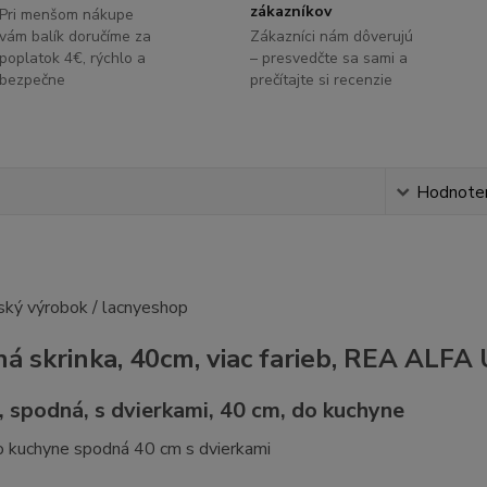
zákazníkov
Pri menšom nákupe
vám balík doručíme za
Zákazníci nám dôverujú
poplatok 4€, rýchlo a
– presvedčte sa sami a
bezpečne
prečítajte si recenzie
s
Hodnote
á skrinka, 40cm, viac farieb, REA ALFA
, spodná, s dvierkami, 40 cm, do kuchyne
o kuchyne spodná 40 cm s dvierkami