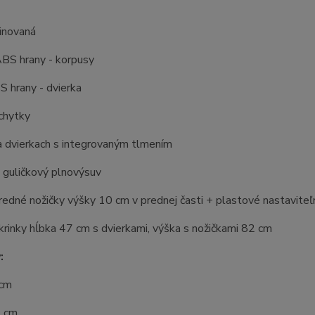
inovaná
BS hrany - korpusy
 hrany - dvierka
chytky
a dvierkach s integrovaným tlmením
 guličkový plnovýsuv
edné nožičky výšky 10 cm v prednej časti + plastové nastaviteľn
rinky hĺbka 47 cm s dvierkami, výška s nožičkami 82 cm
:
 cm
2 cm