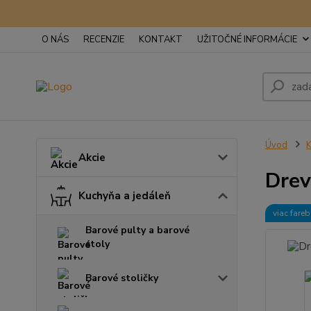
O NÁS
RECENZIE
KONTAKT
UŽITOČNÉ INFORMÁCIE
Úvod
K
Akcie
Drev
Kuchyňa a jedáleň
viac fare
Barové pulty a barové
stoly
Barové stoličky