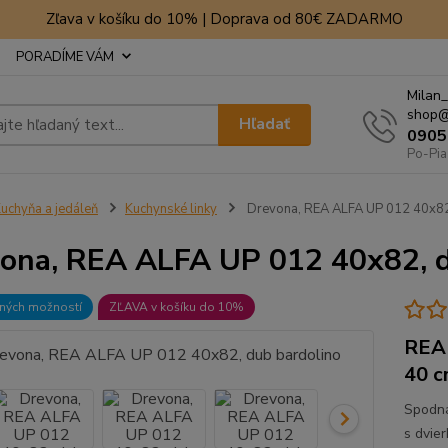
Zľava v košíku do 10% | Doprava od 80€ ZADARMO
PORADÍME VÁM
Milan_
shop@
Hľadať
0905
Po-Pia
uchyňa a jedáleň
Kuchynské linky
Drevona, REA ALFA UP 012 40x82
ona, REA ALFA UP 012 40x82, d
bných možností
ZĽAVA v košíku do 10%
REA 
40 
Spodná
s dvie