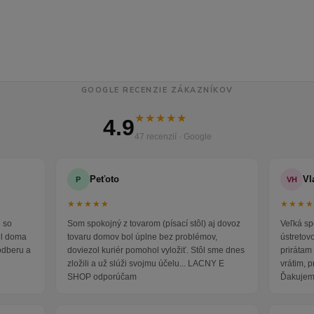
GOOGLE RECENZIE ZÁKAZNÍKOV
★★★★★
4.9
47 recenzií · Google
Peťoto
Vl
P
VH
★★★★★
★★★
 so
Som spokojný z tovarom (písací stôl) aj dovoz
Veľká sp
ol doma
tovaru domov bol úplne bez problémov,
ústretov
odberu a
doviezol kuriér pomohol vyložiť. Stôl sme dnes
prirátam 
zložili a už slúži svojmu účelu... LACNY E
vrátim, 
SHOP odporúčam
Ďakujem