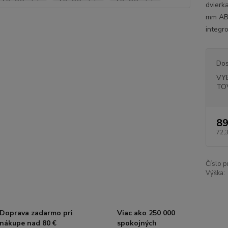
dvierk
mm ABS
integr
Dos
VY
TO
89
72,
Číslo p
Výška:
Doprava zadarmo pri
Viac ako 250 000
nákupe nad 80 €
spokojných