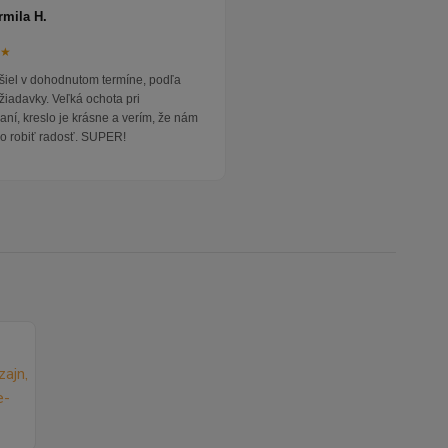
rmila H.
★★
išiel v dohodnutom termíne, podľa
žiadavky. Veľká ochota pri
ní, kreslo je krásne a verím, že nám
o robiť radosť. SUPER!