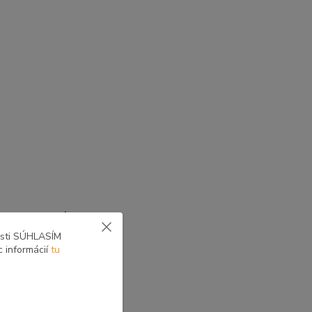
yne voliteľné zostavy
osti SÚHLASÍM
c informácií
tu