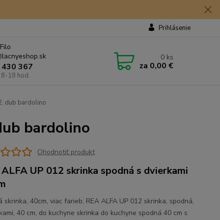
Prihlásenie
Filo
lacnyeshop.sk
0
ks
za
0,00 €
 430 367
 8-18 hod.
, dub bardolino
ub bardolino
Ohodnotiť produkt
ALFA UP 012 skrinka spodná s dvierkami
cm
 skrinka, 40cm, viac farieb, REA ALFA UP 012 skrinka, spodná,
rkami, 40 cm, do kuchyne skrinka do kuchyne spodná 40 cm s