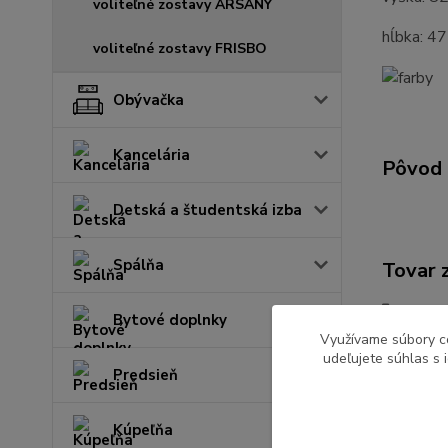
voliteľné zostavy ARSANY
hĺbka: 4
voliteľné zostavy FRISBO
Obývačka
Kancelária
Pôvod 
Detská a študentská izba
Spálňa
Tovar 
Kuchy
Bytové doplnky
Využívame súbory c
udeľujete súhlas s 
Predsieň
Kúpeľňa