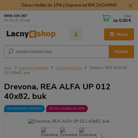
Zľava v košíku do 10% | Doprava od 80€ ZADARMO
0
ks
0905 430 367
za
0,00 €
Po-Pia 8-18 hod.
Menu
Hľadať
Úvod
Kuchyňa a jedáleň
Kuchynské linky
Drevona, REA ALFA UP
012 40x82, buk
Drevona, REA ALFA UP 012
40x82, buk
viac farebných možností
ZĽAVA v košíku do 10%