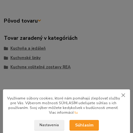
Pôvod tovaru
Tovar zaradený v kategóriách
Kuchyňa a jedáleň
Kuchynské linky
Kuchyne voliteľné zostavy REA
GOOGLE RECENZIE ZÁKAZNÍKOV
Využívame súbory cookies, ktoré nám pomáhajú zlepšovať služby
pre Vás. Výberom možnosti SÚHLASÍM udeľujete súhlas s ich
★★★★★
4.9
používaním. Svoj výber môžete kedykoľvek v budúcnosti zmeniť.
47 recenzií · Google
Viac informácií
tu
Súhlasím
Nastavenia
Alena P.
AP