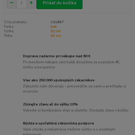
Pridať do košíka
Číslo produktu:
C31867
Farba:
buk
Výška:
82 cm
Šírka:
40 cm
Doprava zadarmo pri nákupe nad 80 €
Pri menšom nákupe vám balík doručíme za poplatok 4€,
rýchlo a bezpečne
Viac ako 250 000 spokojných zákazníkov
Zákazníci nám dôverujú – presvedčte sa sami a prečítajte si
recenzie
Získajte zľavu až do výšky 10%
Vyberte si kombináciu zliav a ušetrite. Sledujte zľavy v košíku
Rýchla a spoľahlivá zákaznícka podpora
Vaše otázky a reklamácie riešime rýchlo a s osobným
prístupom