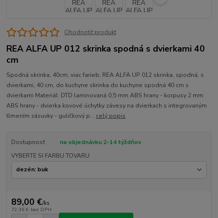
Ohodnotiť produkt
REA ALFA UP 012 skrinka spodná s dvierkami 40
cm
Spodná skrinka, 40cm, viac farieb, REA ALFA UP 012 skrinka, spodná, s
dvierkami, 40 cm, do kuchyne skrinka do kuchyne spodná 40 cm s
dvierkami Materiál: DTD laminovaná 0,5 mm ABS hrany - korpusy 2 mm
ABS hrany - dvierka kovové úchytky závesy na dvierkach s integrovaným
tlmením zásuvky - guličkový p...
celý popis
Dostupnosť
na objednávku 2-14 týždňov
VYBERTE SI FARBU TOVARU
89,00 €
/
ks
72,36 €
bez DPH