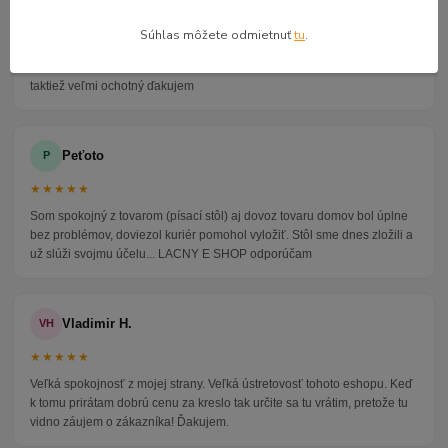
★★★★★
Súhlas môžete odmietnuť
tu
.
Veľmi seriózny dodávateľ komunikoval so mnou telefonicky na adrese
nikto nebol doma pán veľmi ochotne vybavil iné miesto odberu a vodič
taktiež veľmi ochotný ďakujem
Peťoto
P
★★★★★
Som spokojný z tovarom (písací stôl) aj dovoz tovaru domov bol úplne
bez problémov, doviezol kuriér pomohol vyložiť. Stôl sme dnes zložili a
už slúži svojmu účelu... LACNY E SHOP odporúčam
Vladimir H.
VH
★★★★★
Veľká spokojnosť z mojej strany. Veľká ústretovosť tohoto eshopu. Keď
k tomu prirátam dobrú cenu za kreslo tak určite sa tu vrátim, pretože tu
vidno záujem o zákazníka! Ďakujem.