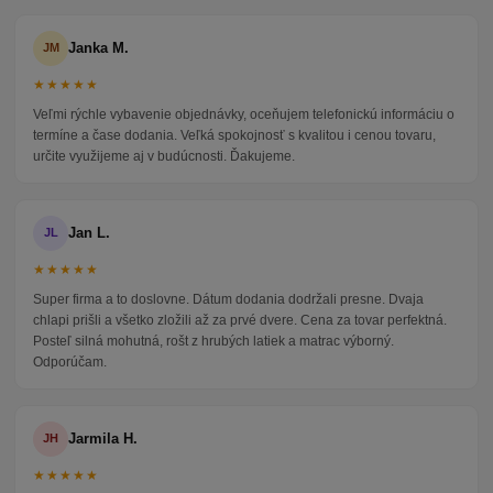
Janka M.
JM
★★★★★
Veľmi rýchle vybavenie objednávky, oceňujem telefonickú informáciu o
termíne a čase dodania. Veľká spokojnosť s kvalitou i cenou tovaru,
určite využijeme aj v budúcnosti. Ďakujeme.
Jan L.
JL
★★★★★
Super firma a to doslovne. Dátum dodania dodržali presne. Dvaja
chlapi prišli a všetko zložili až za prvé dvere. Cena za tovar perfektná.
Posteľ silná mohutná, rošt z hrubých latiek a matrac výborný.
Odporúčam.
Jarmila H.
JH
★★★★★