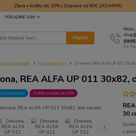
Zľava v košíku do 10% | Doprava od 80€ ZADARMO
PORADÍME VÁM
Milan_
shop@
Hľadať
0905
Po-Pia
uchyňa a jedáleň
Kuchynské linky
Drevona, REA ALFA UP 011 30x82
ona, REA ALFA UP 011 30x82, 
bných možností
ZĽAVA v košíku do 10%
REA 
30 
Spodná
s dvie