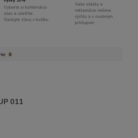
výšky 10%
Vaše otázky a
Vyberte si kombináciu
reklamácie riešime
zliav a ušetrite.
rýchlo a s osobným
Sledujte zľavy v košíku
prístupom
nie
0
 UP 011