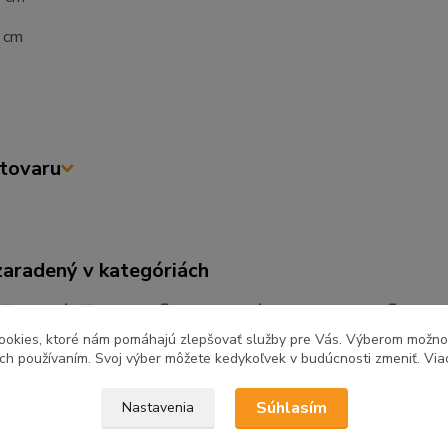
7 cm
tovaru
zaradený v kategóriách
ňa a jedáleň
Kuchynské linky
Kuch
REA
ookies, ktoré nám pomáhajú zlepšovať služby pre Vás. Výberom možn
ich používaním. Svoj výber môžete kedykoľvek v budúcnosti zmeniť. Via
Súhlasím
Nastavenia