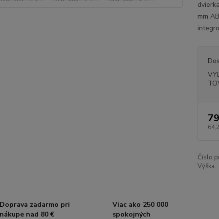
dvierk
mm ABS
integr
Dos
VY
TO
79
64,
Číslo p
Výška:
Doprava zadarmo pri
Viac ako 250 000
nákupe nad 80 €
spokojných