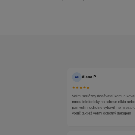
Alena P.
AP
★★★★★
Veľmi seriózny dodávateľ komunikoval
mnou telefonicky na adrese nikto neb
pán veľmi ochotne vybavil iné miesto 
vodič taktiež veľmi ochotný ďakujem