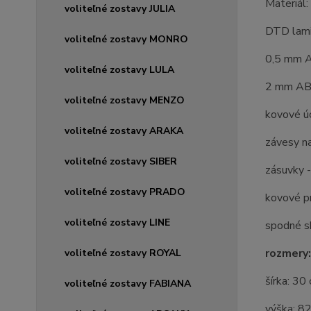
Materiál:
voliteľné zostavy JULIA
DTD lam
voliteľné zostavy MONRO
0,5 mm A
voliteľné zostavy LULA
2 mm ABS
voliteľné zostavy MENZO
kovové ú
voliteľné zostavy ARAKA
závesy n
voliteľné zostavy SIBER
zásuvky -
voliteľné zostavy PRADO
kovové pr
voliteľné zostavy LINE
spodné sk
rozmery:
voliteľné zostavy ROYAL
šírka: 30
voliteľné zostavy FABIANA
výška: 8