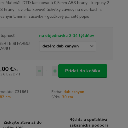
ami Materiál: DTD laminovaná 0,5 mm ABS hrany - korpusy 2
 hrany - dvierka kovové úchytky závesy na dvierkach s
ovaným tlmením zásuvky - guličkový p...
celý popis
tupnosť
na objednávku 2-14 týždňov
BERTE SI FARBU
VARU
,00 €
/
ks
Pridať do košíka
23 €
bez DPH
roduktu:
C31861
Farba:
dub canyon
82 cm
Šírka:
30 cm
Rýchla a spoľahlivá
Získajte zľavu až do
zákaznícka podpora