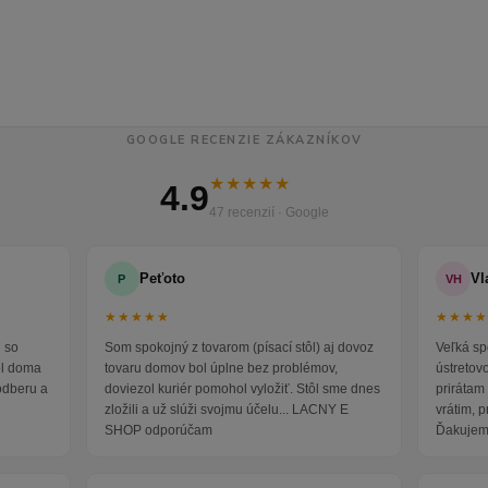
GOOGLE RECENZIE ZÁKAZNÍKOV
★★★★★
4.9
47 recenzií · Google
Peťoto
Vl
P
VH
★★★★★
★★★
 so
Som spokojný z tovarom (písací stôl) aj dovoz
Veľká sp
ol doma
tovaru domov bol úplne bez problémov,
ústretov
odberu a
doviezol kuriér pomohol vyložiť. Stôl sme dnes
prirátam 
zložili a už slúži svojmu účelu... LACNY E
vrátim, 
SHOP odporúčam
Ďakujem