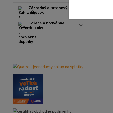
Záhradný a ratanový
nábytok
Kožené a hodvábne
doplnky