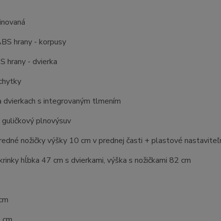
inovaná
BS hrany - korpusy
 hrany - dvierka
chytky
a dvierkach s integrovaným tlmením
 guličkový plnovýsuv
edné nožičky výšky 10 cm v prednej časti + plastové nastaviteľn
rinky hĺbka 47 cm s dvierkami, výška s nožičkami 82 cm
 cm
2 cm