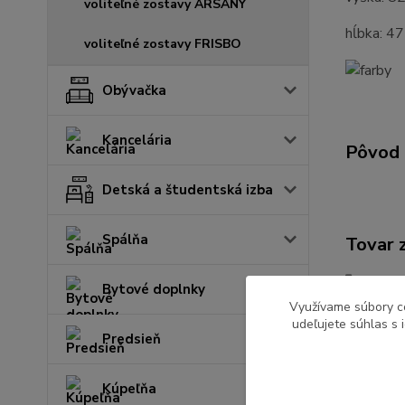
voliteľné zostavy ARSANY
hĺbka: 4
voliteľné zostavy FRISBO
Obývačka
Kancelária
Pôvod 
Detská a študentská izba
Spálňa
Tovar 
Kuchy
Bytové doplnky
Využívame súbory c
udeľujete súhlas s 
Predsieň
Kúpeľňa