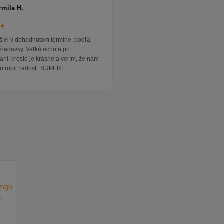
rmila H.
★★
išiel v dohodnutom termíne, podľa
žiadavky. Veľká ochota pri
ní, kreslo je krásne a verím, že nám
o robiť radosť. SUPER!