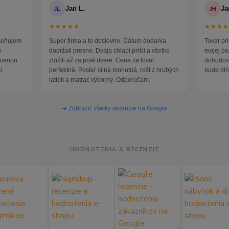
Jan L.
Ja
JL
JH
★★★★★
★★★
oceňujem
Super firma a to doslovne. Dátum dodania
Tovar pr
e
dodržali presne. Dvaja chlapi prišli a všetko
mojej po
i cenou
zložili až za prvé dvere. Cena za tovar
dohodova
i.
perfektná. Posteľ silná mohutná, rošt z hrubých
bude dlh
latiek a matrac výborný. Odporúčam.
➜ Zobraziť všetky recenzie na Google
HODNOTENIA A RECENZIE