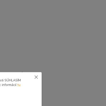
yne voliteľné zostavy
osti SÚHLASÍM
c informácií
tu