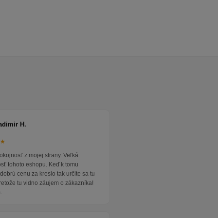
adimir H.
★★
okojnosť z mojej strany. Veľká
osť tohoto eshopu. Keď k tomu
dobrú cenu za kreslo tak určite sa tu
pretože tu vidno záujem o zákazníka!
.