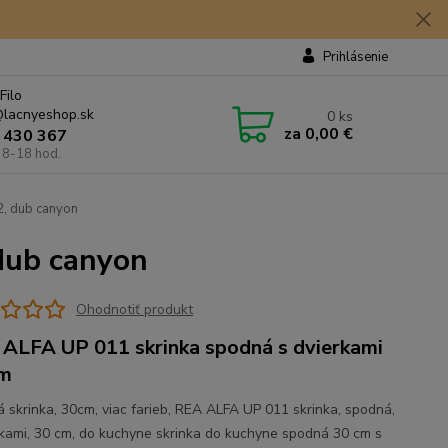
Prihlásenie
Filo
lacnyeshop.sk
0
ks
za
0,00 €
 430 367
 8-18 hod.
, dub canyon
dub canyon
Ohodnotiť produkt
ALFA UP 011 skrinka spodná s dvierkami
cm
 skrinka, 30cm, viac farieb, REA ALFA UP 011 skrinka, spodná,
rkami, 30 cm, do kuchyne skrinka do kuchyne spodná 30 cm s