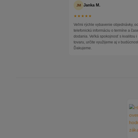
Janka M.
JM
★★★★★
Veľmi rýchle vybavenie objednávky, 
telefonickú informáciu o termíne a čas
dodania. Veľká spokojnosť s kvalitou 
tovaru, určite využijeme aj v budúcnost
Ďakujeme.