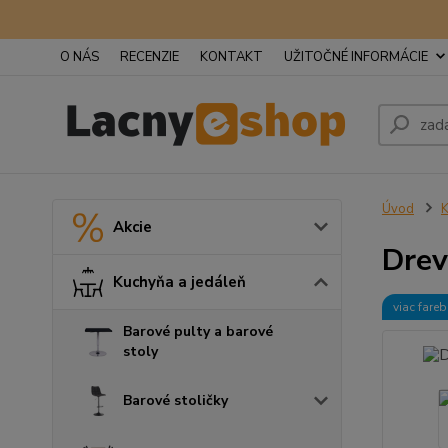
O NÁS
RECENZIE
KONTAKT
UŽITOČNÉ INFORMÁCIE
Úvod
K
Akcie
Drev
Kuchyňa a jedáleň
viac fare
Barové pulty a barové
stoly
Barové stoličky