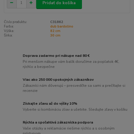
Pridať do košíka
Číslo produktu:
C31862
Farba:
dub bardolino
Výška:
82 cm
Šírka:
30 cm
Doprava zadarmo pri nákupe nad 80 €
Pri menšom nákupe vám balík doručíme za poplatok 4€,
rýchlo a bezpečne
Viac ako 250 000 spokojných zákazníkov
Zákazníci nám dôverujú – presvedčte sa sami a prečítajte si
recenzie
Získajte zľavu až do výšky 10%
Vyberte si kombináciu zliav a ušetrite. Sledujte zľavy v košíku
Rýchla a spoľahlivá zákaznícka podpora
Vaše otázky a reklamácie riešime rýchlo a s osobným
prístupom