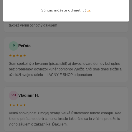
★★★★★
Súhlas môžete odmietnuť
tu
.
Veľmi seriózny dodávateľ komunikoval so mnou telefonicky na adrese
nikto nebol doma pán veľmi ochotne vybavil iné miesto odberu a vodič
taktiež veľmi ochotný ďakujem
Peťoto
P
★★★★★
Som spokojný z tovarom (písací stôl) aj dovoz tovaru domov bol úplne
bez problémov, doviezol kuriér pomohol vyložiť. Stôl sme dnes zložili a
už slúži svojmu účelu... LACNY E SHOP odporúčam
Vladimir H.
VH
★★★★★
Veľká spokojnosť z mojej strany. Veľká ústretovosť tohoto eshopu. Keď
k tomu prirátam dobrú cenu za kreslo tak určite sa tu vrátim, pretože tu
vidno záujem o zákazníka! Ďakujem.