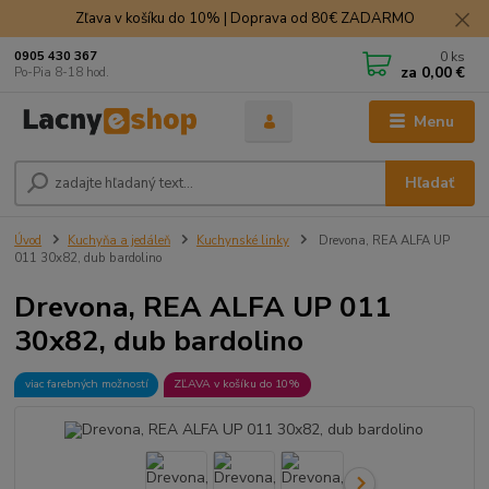
Zľava v košíku do 10% | Doprava od 80€ ZADARMO
0
ks
0905 430 367
za
0,00 €
Po-Pia 8-18 hod.
Menu
Hľadať
Úvod
Kuchyňa a jedáleň
Kuchynské linky
Drevona, REA ALFA UP
011 30x82, dub bardolino
Drevona, REA ALFA UP 011
30x82, dub bardolino
viac farebných možností
ZĽAVA v košíku do 10%