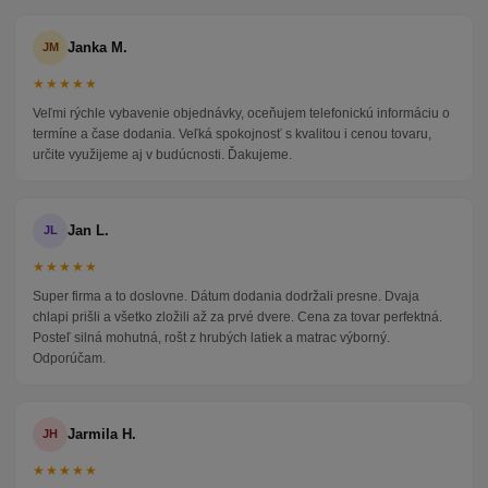
Janka M.
JM
★★★★★
Veľmi rýchle vybavenie objednávky, oceňujem telefonickú informáciu o
termíne a čase dodania. Veľká spokojnosť s kvalitou i cenou tovaru,
určite využijeme aj v budúcnosti. Ďakujeme.
Jan L.
JL
★★★★★
Super firma a to doslovne. Dátum dodania dodržali presne. Dvaja
chlapi prišli a všetko zložili až za prvé dvere. Cena za tovar perfektná.
Posteľ silná mohutná, rošt z hrubých latiek a matrac výborný.
Odporúčam.
Jarmila H.
JH
★★★★★