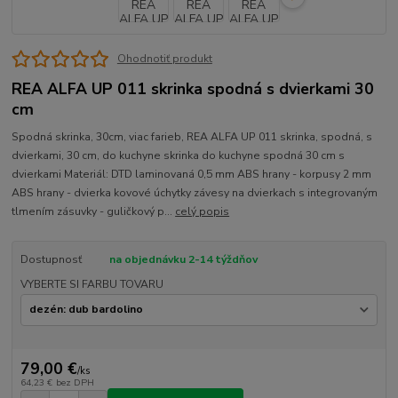
Ohodnotiť produkt
REA ALFA UP 011 skrinka spodná s dvierkami 30
cm
Spodná skrinka, 30cm, viac farieb, REA ALFA UP 011 skrinka, spodná, s
dvierkami, 30 cm, do kuchyne skrinka do kuchyne spodná 30 cm s
dvierkami Materiál: DTD laminovaná 0,5 mm ABS hrany - korpusy 2 mm
ABS hrany - dvierka kovové úchytky závesy na dvierkach s integrovaným
tlmením zásuvky - guličkový p...
celý popis
Dostupnosť
na objednávku 2-14 týždňov
VYBERTE SI FARBU TOVARU
79,00 €
/
ks
64,23 €
bez DPH