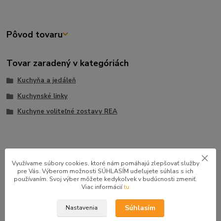
Pôvod tovaru
Tovar zaradený v kategóriách
Kuchyňa a jedáleň
Kuchynské linky
Kuchyne voliteľné zostavy REA
GOOGLE RECENZIE ZÁKAZNÍKOV
Využívame súbory cookies, ktoré nám pomáhajú zlepšovať služby
pre Vás. Výberom možnosti SÚHLASÍM udeľujete súhlas s ich
★★★★★
4.9
používaním. Svoj výber môžete kedykoľvek v budúcnosti zmeniť.
47 recenzií · Google
Viac informácií
tu
Súhlasím
Nastavenia
Alena P.
AP