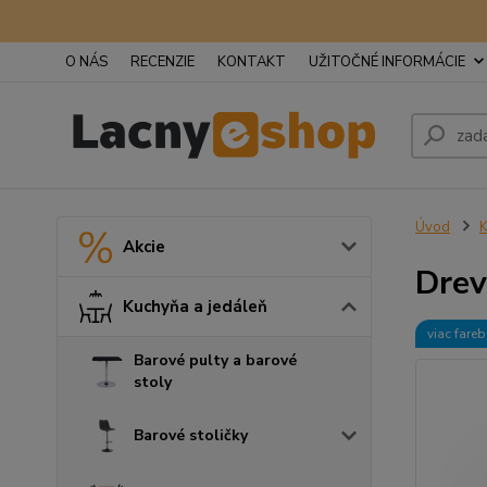
O NÁS
RECENZIE
KONTAKT
UŽITOČNÉ INFORMÁCIE
Úvod
K
Akcie
Drev
Kuchyňa a jedáleň
viac fare
Barové pulty a barové
stoly
Barové stoličky