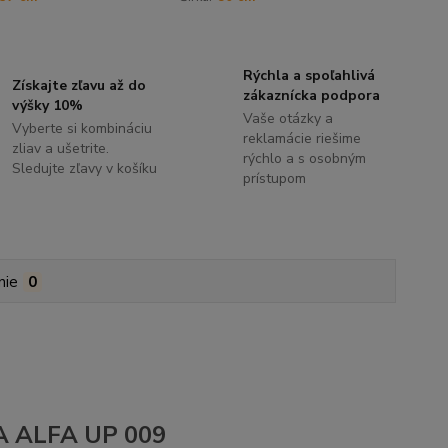
Rýchla a spoľahlivá
Získajte zľavu až do
zákaznícka podpora
výšky 10%
Vaše otázky a
Vyberte si kombináciu
reklamácie riešime
zliav a ušetrite.
rýchlo a s osobným
Sledujte zľavy v košíku
prístupom
nie
0
REA ALFA UP 009