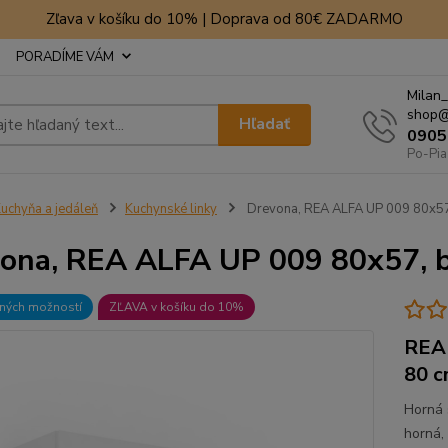
Zľava v košíku do 10% | Doprava od 80€ ZADARMO
PORADÍME VÁM
Milan_
shop@
Hľadať
0905
Po-Pia
uchyňa a jedáleň
Kuchynské linky
Drevona, REA ALFA UP 009 80x57,
ona, REA ALFA UP 009 80x57, b
bných možností
ZĽAVA v košíku do 10%
REA 
80 c
Horná 
horná,