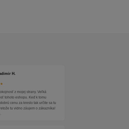
adimir H.
★★
okojnosť z mojej strany. Veľká
osť tohoto eshopu. Keď k tomu
dobrú cenu za kreslo tak určite sa tu
pretože tu vidno záujem o zákazníka!
.