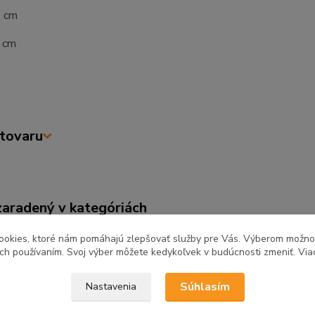
7 cm
1 cm
tovaru
zaradený v kategóriách
ňa a jedáleň
Kuchynské linky
Kuch
ookies, ktoré nám pomáhajú zlepšovať služby pre Vás. Výberom možn
ich používaním. Svoj výber môžete kedykoľvek v budúcnosti zmeniť. Via
REA
Súhlasím
Nastavenia