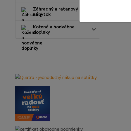
Záhradný a ratanový
nábytok
Kožené a hodvábne
doplnky