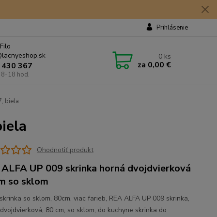
Prihlásenie
Filo
lacnyeshop.sk
0
ks
za
0,00 €
 430 367
 8-18 hod.
 biela
iela
Ohodnotiť produkt
ALFA UP 009 skrinka horná dvojdvierková
m so sklom
skrinka so sklom, 80cm, viac farieb, REA ALFA UP 009 skrinka,
 dvojdvierková, 80 cm, so sklom, do kuchyne skrinka do