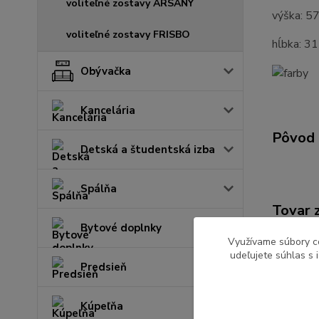
voliteľné zostavy ARSANY
výška: 5
voliteľné zostavy FRISBO
hĺbka: 3
Obývačka
Kancelária
Pôvod 
Detská a študentská izba
Spálňa
Tovar 
Bytové doplnky
Kuchy
Využívame súbory c
udeľujete súhlas s 
Predsieň
Kúpeľňa