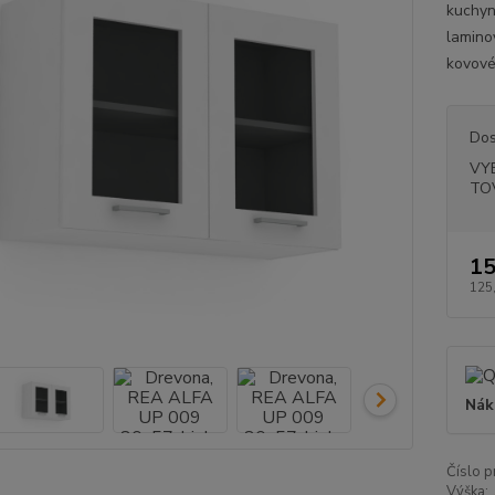
kuchyn
lamino
kovové
Dos
VY
TO
15
125
Nák
Číslo p
Výška: