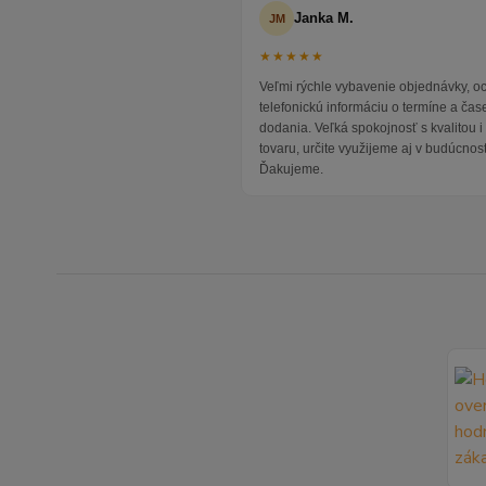
Janka M.
JM
★★★★★
Veľmi rýchle vybavenie objednávky, 
telefonickú informáciu o termíne a čas
dodania. Veľká spokojnosť s kvalitou 
tovaru, určite využijeme aj v budúcnost
Ďakujeme.