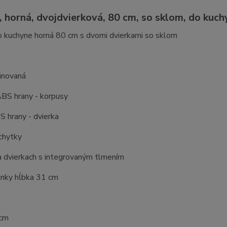
, horná, dvojdvierková, 80 cm, so sklom, do kuch
o kuchyne horná 80 cm s dvomi dvierkami so sklom
inovaná
BS hrany - korpusy
 hrany - dvierka
chytky
a dvierkach s integrovaným tlmením
inky hĺbka 31 cm
 cm