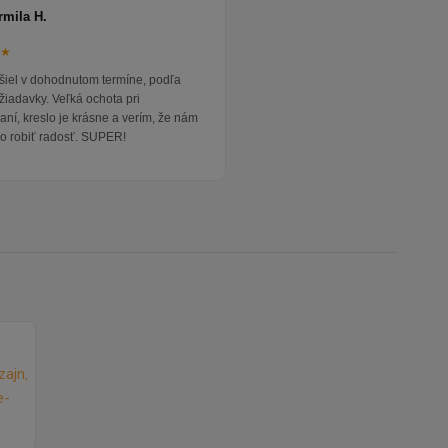
rmila H.
★★
išiel v dohodnutom termíne, podľa
žiadavky. Veľká ochota pri
ní, kreslo je krásne a verím, že nám
o robiť radosť. SUPER!