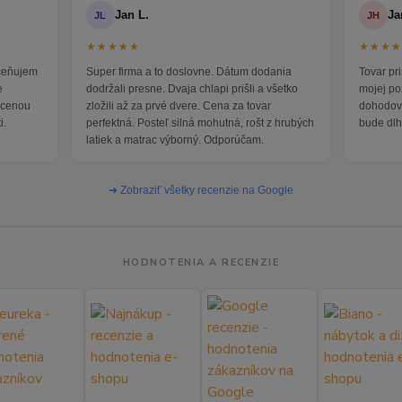
Jan L.
Ja
JL
JH
★★★★★
★★★
oceňujem
Super firma a to doslovne. Dátum dodania
Tovar pr
e
dodržali presne. Dvaja chlapi prišli a všetko
mojej po
i cenou
zložili až za prvé dvere. Cena za tovar
dohodova
i.
perfektná. Posteľ silná mohutná, rošt z hrubých
bude dlh
latiek a matrac výborný. Odporúčam.
➜ Zobraziť všetky recenzie na Google
HODNOTENIA A RECENZIE