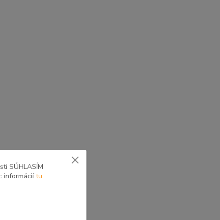
yne voliteľné zostavy
osti SÚHLASÍM
c informácií
tu