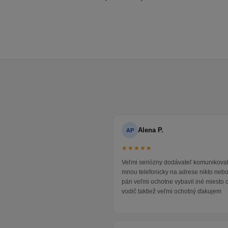
Alena P.
AP
★★★★★
Veľmi seriózny dodávateľ komunikoval
mnou telefonicky na adrese nikto neb
pán veľmi ochotne vybavil iné miesto 
vodič taktiež veľmi ochotný ďakujem