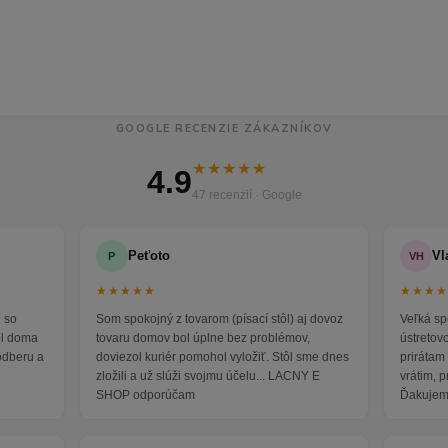
GOOGLE RECENZIE ZÁKAZNÍKOV
★★★★★
4.9
47 recenzií · Google
Peťoto
Vl
P
VH
★★★★★
★★★
 so
Som spokojný z tovarom (písací stôl) aj dovoz
Veľká sp
ol doma
tovaru domov bol úplne bez problémov,
ústretov
odberu a
doviezol kuriér pomohol vyložiť. Stôl sme dnes
prirátam 
zložili a už slúži svojmu účelu... LACNY E
vrátim, 
SHOP odporúčam
Ďakujem