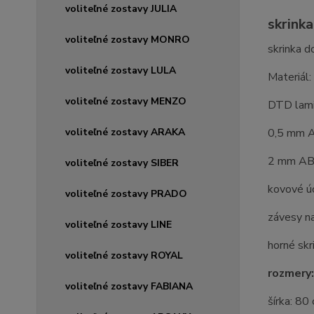
voliteľné zostavy JULIA
skrinka
voliteľné zostavy MONRO
skrinka d
voliteľné zostavy LULA
Materiál:
voliteľné zostavy MENZO
DTD lam
voliteľné zostavy ARAKA
0,5 mm A
2 mm ABS
voliteľné zostavy SIBER
kovové ú
voliteľné zostavy PRADO
závesy n
voliteľné zostavy LINE
horné skr
voliteľné zostavy ROYAL
rozmery:
voliteľné zostavy FABIANA
šírka: 80