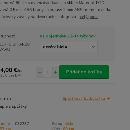
e horná 80 cm s dvomi dvierkami so sklom Materiál: DTD
vaná 0,5 mm ABS hrany - korpusy 2 mm ABS hrany - dvierka
 úchytky závesy na dvierkach s integrova...
celý popis
tupnosť
na objednávku 2-14 týždňov
BERTE SI FARBU
VARU
4,00 €
/
ks
Pridať do košíka
,20 €
bez DPH
Splátková kalkulačka
up na splátky
roduktu:
C32237
Farba:
biela
57 cm
Šírka:
80 cm