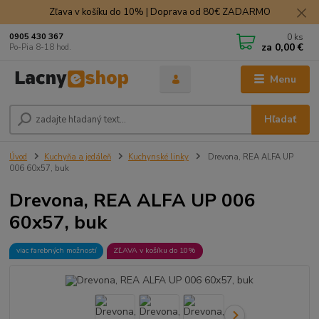
Zľava v košíku do 10% | Doprava od 80€ ZADARMO
0
ks
0905 430 367
za
0,00 €
Po-Pia 8-18 hod.
Menu
Hľadať
Úvod
Kuchyňa a jedáleň
Kuchynské linky
Drevona, REA ALFA UP
006 60x57, buk
Drevona, REA ALFA UP 006
60x57, buk
viac farebných možností
ZĽAVA v košíku do 10%