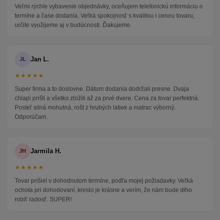
Veľmi rýchle vybavenie objednávky, oceňujem telefonickú informáciu o
termíne a čase dodania. Veľká spokojnosť s kvalitou i cenou tovaru,
určite využijeme aj v budúcnosti. Ďakujeme.
Jan L.
JL
★★★★★
Super firma a to doslovne. Dátum dodania dodržali presne. Dvaja
chlapi prišli a všetko zložili až za prvé dvere. Cena za tovar perfektná.
Posteľ silná mohutná, rošt z hrubých latiek a matrac výborný.
Odporúčam.
Jarmila H.
JH
★★★★★
Tovar prišiel v dohodnutom termíne, podľa mojej požiadavky. Veľká
ochota pri dohodovaní, kreslo je krásne a verím, že nám bude dlho
robiť radosť. SUPER!