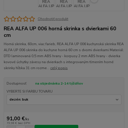
Ohodnotiť produkt
REA ALFA UP 006 horná skrinka s dvierkami 60
cm
Horná skrinka, 60cm, viac farieb, REA ALFA UP 006 kuchynská skrinka REA
ALFA UP 006 skrinka do kuchyne horná 60 cm s dvomi dvierkami Materiál:
DTD laminovaná 0,5 mm ABS hrany - korpusy 2 mm ABS hrany - dvierka
kovové úchytky závesy na dvierkach s integrovaným tlmením horné
skrinky hĺbka 31 cm rozme...
celý popis
Dostupnosť
na objednávku 2-14 týždňov
VYBERTE SI FARBU TOVARU
91,00 €
/
ks
73,98 €
bez DPH