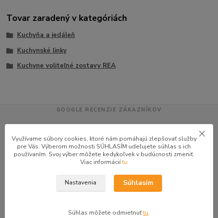
Tovar zaradený v kategóriách
Kuchyňa a jedáleň
Kuchynské linky
Kuchyne voliteľné zostavy REA
GOOGLE RECENZIE ZÁKAZNÍKOV
★★★★★
4.9
Využívame súbory cookies, ktoré nám pomáhajú zlepšovať služby
47 recenzií · Google
pre Vás. Výberom možnosti SÚHLASÍM udeľujete súhlas s ich
používaním. Svoj výber môžete kedykoľvek v budúcnosti zmeniť.
Viac informácií
tu
Alena P.
AP
Súhlasím
Nastavenia
★★★★★
Veľmi seriózny dodávateľ komunikoval so mnou telefonicky na adrese
nikto nebol doma pán veľmi ochotne vybavil iné miesto odberu a vodič
Súhlas môžete odmietnuť
tu
.
taktiež veľmi ochotný ďakujem