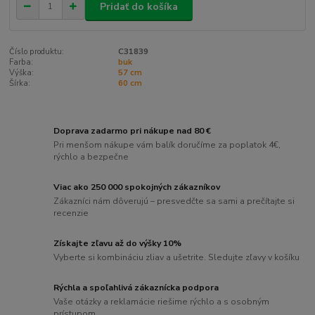
Pridať do košíka
Číslo produktu:
C31839
Farba:
buk
Výška:
57 cm
Šírka:
60 cm
Doprava zadarmo pri nákupe nad 80 €
Pri menšom nákupe vám balík doručíme za poplatok 4€,
rýchlo a bezpečne
Viac ako 250 000 spokojných zákazníkov
Zákazníci nám dôverujú – presvedčte sa sami a prečítajte si
recenzie
Získajte zľavu až do výšky 10%
Vyberte si kombináciu zliav a ušetrite. Sledujte zľavy v košíku
Rýchla a spoľahlivá zákaznícka podpora
Vaše otázky a reklamácie riešime rýchlo a s osobným
prístupom