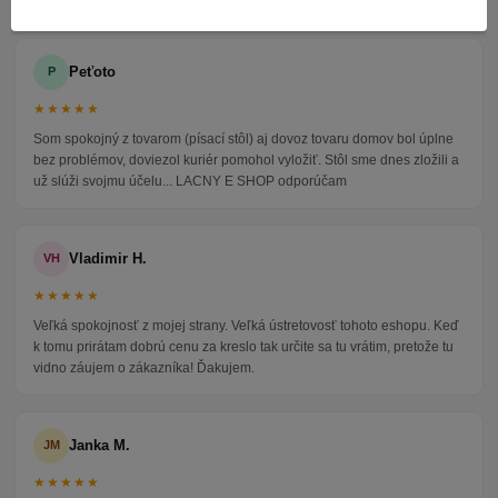
Peťoto
P
★★★★★
Som spokojný z tovarom (písací stôl) aj dovoz tovaru domov bol úplne
bez problémov, doviezol kuriér pomohol vyložiť. Stôl sme dnes zložili a
už slúži svojmu účelu... LACNY E SHOP odporúčam
Vladimir H.
VH
★★★★★
Veľká spokojnosť z mojej strany. Veľká ústretovosť tohoto eshopu. Keď
k tomu prirátam dobrú cenu za kreslo tak určite sa tu vrátim, pretože tu
vidno záujem o zákazníka! Ďakujem.
Janka M.
JM
★★★★★