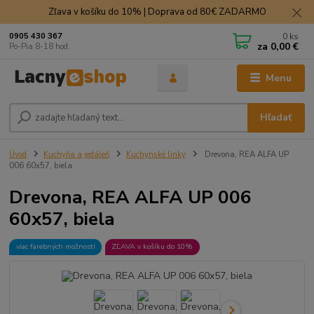
Zľava v košíku do 10% | Doprava od 80€ ZADARMO
0
ks
0905 430 367
za
0,00 €
Po-Pia 8-18 hod.
Menu
Hľadať
Úvod
Kuchyňa a jedáleň
Kuchynské linky
Drevona, REA ALFA UP
006 60x57, biela
Drevona, REA ALFA UP 006
60x57, biela
viac farebných možností
ZĽAVA v košíku do 10%