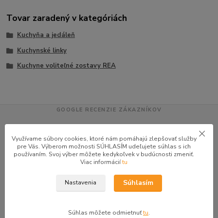
Tovar zaradený v kategóriách
Kuchyňa a jedáleň
Kuchynské linky
Kuchyne voliteľné zostavy REA
GOOGLE RECENZIE ZÁKAZNÍKOV
★★★★★
4.9
Využívame súbory cookies, ktoré nám pomáhajú zlepšovať služby
47 recenzií · Google
pre Vás. Výberom možnosti SÚHLASÍM udeľujete súhlas s ich
používaním. Svoj výber môžete kedykoľvek v budúcnosti zmeniť.
Viac informácií
tu
Alena P.
AP
Súhlasím
Nastavenia
★★★★★
Veľmi seriózny dodávateľ komunikoval so mnou telefonicky na adrese
nikto nebol doma pán veľmi ochotne vybavil iné miesto odberu a vodič
Súhlas môžete odmietnuť
tu
.
taktiež veľmi ochotný ďakujem