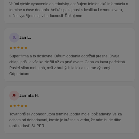
Veľmi rýchle vybavenie objednávky, oceňujem telefonickú informáciu o
termíne a čase dodania. Veľká spokojnosť s kvalitou i cenou tovaru,
určite využijeme aj v budúcnosti. Ďakujeme.
Jan L.
JL
★★★★★
Super firma a to doslovne. Dátum dodania dodržali presne. Dvaja
chlapi prišli a všetko zložili až za prvé dvere. Cena za tovar perfektná.
Posteľ silná mohutná, rošt z hrubých latiek a matrac výborný.
Odporúčam.
Jarmila H.
JH
★★★★★
Tovar prišiel v dohodnutom termíne, podľa mojej požiadavky. Veľká
ochota pri dohodovaní, kreslo je krásne a verím, že nám bude dlho
robiť radosť. SUPER!