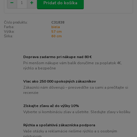
Pridať do košíka
Číslo produktu:
C31838
Farba:
biela
Výška:
57 cm
Šírka:
60 cm
Doprava zadarmo pri nákupe nad 80 €
Pri menšom nákupe vám balík doručíme za poplatok 4€,
rýchlo a bezpečne
Viac ako 250 000 spokojných zákazníkov
Zákazníci nám dôverujú – presvedčte sa sami a prečítajte si
recenzie
Získajte zľavu až do výšky 10%
Vyberte si kombináciu zliav a ušetrite. Sledujte zľavy v košíku
Rýchla a spoľahlivá zákaznícka podpora
Vaše otázky a reklamácie riešime rýchlo a s osobným
prístupom