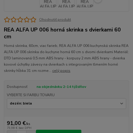
Ohodnotiť produkt
REA ALFA UP 006 horná skrinka s dvierkami 60
cm
Horná skrinka, 60cm, viac farieb, REA ALFA UP 006 kuchynská skrinka REA
ALFA UP 006 skrinka do kuchyne horná 60 cm s dvomi dvierkami Materiál:
DTD laminovaná 0,5 mm ABS hrany - korpusy 2 mm ABS hrany - dvierka
kovové úchytky závesy na dvierkach s integrovaným tlmením horné
skrinky hĺbka 31 cm rozme...
celý popis
Dostupnosť
na objednávku 2-14 týždňov
VYBERTE SI FARBU TOVARU
91,00 €
/
ks
73,98 €
bez DPH