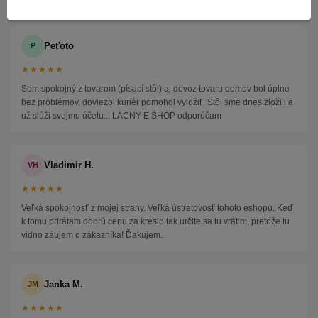
Peťoto
P
★★★★★
Som spokojný z tovarom (písací stôl) aj dovoz tovaru domov bol úplne
bez problémov, doviezol kuriér pomohol vyložiť. Stôl sme dnes zložili a
už slúži svojmu účelu... LACNY E SHOP odporúčam
Vladimir H.
VH
★★★★★
Veľká spokojnosť z mojej strany. Veľká ústretovosť tohoto eshopu. Keď
k tomu prirátam dobrú cenu za kreslo tak určite sa tu vrátim, pretože tu
vidno záujem o zákazníka! Ďakujem.
Janka M.
JM
★★★★★