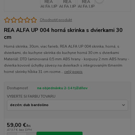
Ohodnotiť produkt
REA ALFA UP 004 horná skrinka s dvierkami 30
cm
Horná skrinka, 30cm, viac farieb, REA ALFA UP 004 skrinka, horná, s
dvierkami, do kuchyne skrinka do kuchyne horná 30 cm s dvierkami
Materiál: DTD laminovaná 0,5 mm ABS hrany - korpusy 2 mm ABS hrany -
dvierka kovové úchytky závesy na dvierkach s integrovaným tlmením
horné skrinky hĺbka 31 cm rozme...
celý popis
Dostupnosť
na objednávku 2-14 týždňov
VYBERTE SI FARBU TOVARU
59,00 €
/
ks
47,97 €
bez DPH