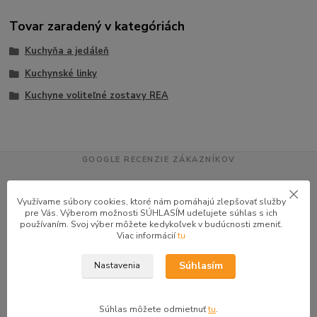
Tovar zaradený v kategóriách
Kuchyňa a jedáleň
Kuchynské linky
Kuchyne voliteľné zostavy REA
GOOGLE RECENZIE ZÁKAZNÍKOV
★★★★★
4.9
Využívame súbory cookies, ktoré nám pomáhajú zlepšovať služby
47 recenzií · Google
pre Vás. Výberom možnosti SÚHLASÍM udeľujete súhlas s ich
používaním. Svoj výber môžete kedykoľvek v budúcnosti zmeniť.
Viac informácií
tu
Alena P.
AP
Súhlasím
Nastavenia
★★★★★
Veľmi seriózny dodávateľ komunikoval so mnou telefonicky na adrese
nikto nebol doma pán veľmi ochotne vybavil iné miesto odberu a vodič
Súhlas môžete odmietnuť
tu
.
taktiež veľmi ochotný ďakujem