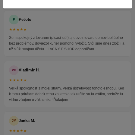
Peťoto
P
★★★★★
Som spokojný z tovarom (písací stôl) aj dovoz tovaru domov bol úplne
bez problémov, doviezol kuriér pomohol vyložiť. Stôl sme dnes zložili a
už slúži svojmu účelu... LACNY E SHOP odporúčam
Vladimir H.
VH
★★★★★
Veľká spokojnosť z mojej strany. Veľká ústretovosť tohoto eshopu. Keď
k tomu prirátam dobrú cenu za kreslo tak určite sa tu vrátim, pretože tu
vidno záujem o zákazníka! Ďakujem.
Janka M.
JM
★★★★★