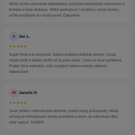
Veľmi rýchle vybavenie objednávky, oceňujem telefonickú informáciu o
termíne a čase dodania. Veľká spokojnosť s kvalitou i cenou tovaru,
určite využijeme aj v budúcnosti. Ďakujeme.
Jan L.
JL
★★★★★
Super firma a to doslovne. Dátum dodania dodržali presne. Dvaja
chlapi prišli a všetko zložili až za prvé dvere. Cena za tovar perfektná.
Posteľ silná mohutná, rošt z hrubých latiek a matrac výborný.
Odporúčam.
Jarmila H.
JH
★★★★★
Tovar prišiel v dohodnutom termíne, podľa mojej požiadavky. Veľká
ochota pri dohodovaní, kreslo je krásne a verím, že nám bude dlho
robiť radosť. SUPER!