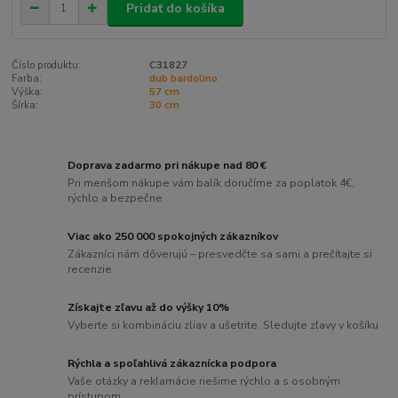
Pridať do košíka
Číslo produktu:
C31827
Farba:
dub bardolino
Výška:
57 cm
Šírka:
30 cm
Doprava zadarmo pri nákupe nad 80 €
Pri menšom nákupe vám balík doručíme za poplatok 4€,
rýchlo a bezpečne
Viac ako 250 000 spokojných zákazníkov
Zákazníci nám dôverujú – presvedčte sa sami a prečítajte si
recenzie
Získajte zľavu až do výšky 10%
Vyberte si kombináciu zliav a ušetrite. Sledujte zľavy v košíku
Rýchla a spoľahlivá zákaznícka podpora
Vaše otázky a reklamácie riešime rýchlo a s osobným
prístupom