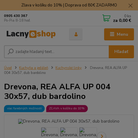
Zľava v košíku do 10% | Doprava od 80€ ZADARMO
0
ks
0905 430 367
za
0,00 €
Po-Pia 8-18 hod.
Menu
Hľadať
Úvod
Kuchyňa a jedáleň
Kuchynské linky
Drevona, REA ALFA UP
004 30x57, dub bardolino
Drevona, REA ALFA UP 004
30x57, dub bardolino
viac farebných možností
ZĽAVA v košíku do 10%