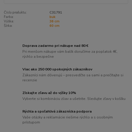
Číslo produktu:
C31791
Farba:
buk
Výška:
36 cm
Šírka:
60 cm
Doprava zadarmo pri nákupe nad 80 €
Pri menšom nákupe vám balík doručíme za poplatok 4€,
rýchlo a bezpečne
Viac ako 250 000 spokojných zákazníkov
Zákazníci nám dôverujú – presvedčte sa sami a prečítajte si
recenzie
Získajte zľavu až do výšky 10%
Vyberte si kombináciu zliav a ušetrite. Sledujte zľavy v košíku
Rýchla a spoľahlivá zákaznícka podpora
Vaše otázky a reklamácie riešime rýchlo a s osobným
prístupom