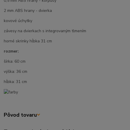
0,5 mm ABS hrany - korpusy
2 mm ABS hrany - dvierka
kovové úchytky
závesy na dvierkach s integrovaným tlmením
horné skrinky hĺbka 31 cm
rozmer:
šírka: 60 cm
výška: 36 cm
hĺbka: 31 cm
Pôvod tovaru