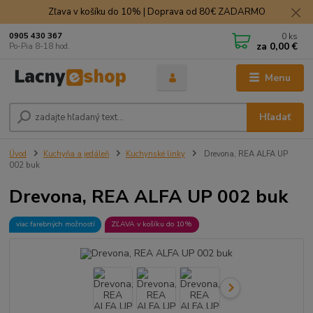
Zľava v košíku do 10% | Doprava od 80€ ZADARMO
0
ks
0905 430 367
za
0,00 €
Po-Pia 8-18 hod.
Menu
Hľadať
Úvod
Kuchyňa a jedáleň
Kuchynské linky
Drevona, REA ALFA UP
002 buk
Drevona, REA ALFA UP 002 buk
viac farebných možností
ZĽAVA v košíku do 10%