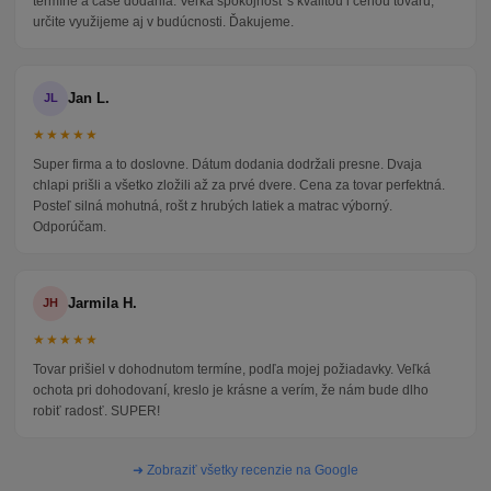
termíne a čase dodania. Veľká spokojnosť s kvalitou i cenou tovaru,
určite využijeme aj v budúcnosti. Ďakujeme.
Jan L.
JL
★★★★★
Super firma a to doslovne. Dátum dodania dodržali presne. Dvaja
chlapi prišli a všetko zložili až za prvé dvere. Cena za tovar perfektná.
Posteľ silná mohutná, rošt z hrubých latiek a matrac výborný.
Odporúčam.
Jarmila H.
JH
★★★★★
Tovar prišiel v dohodnutom termíne, podľa mojej požiadavky. Veľká
ochota pri dohodovaní, kreslo je krásne a verím, že nám bude dlho
robiť radosť. SUPER!
➜ Zobraziť všetky recenzie na Google