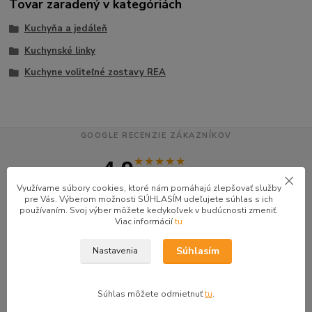
Tovar zaradený v kategóriách
Kuchyňa a jedáleň
Kuchynské linky
Kuchyne voliteľné zostavy REA
GOOGLE RECENZIE ZÁKAZNÍKOV
★★★★★
4.9
47 recenzií · Google
Využívame súbory cookies, ktoré nám pomáhajú zlepšovať služby
pre Vás. Výberom možnosti SÚHLASÍM udeľujete súhlas s ich
používaním. Svoj výber môžete kedykoľvek v budúcnosti zmeniť.
Alena P.
AP
Viac informácií
tu
★★★★★
Súhlasím
Nastavenia
Veľmi seriózny dodávateľ komunikoval so mnou telefonicky na adrese
nikto nebol doma pán veľmi ochotne vybavil iné miesto odberu a vodič
taktiež veľmi ochotný ďakujem
Súhlas môžete odmietnuť
tu
.