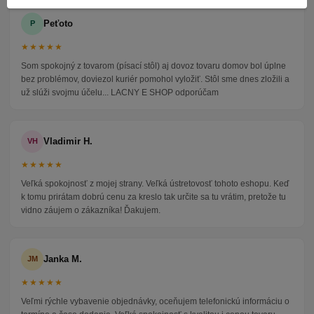
Peťoto
P
★★★★★
Som spokojný z tovarom (písací stôl) aj dovoz tovaru domov bol úplne
bez problémov, doviezol kuriér pomohol vyložiť. Stôl sme dnes zložili a
už slúži svojmu účelu... LACNY E SHOP odporúčam
Vladimir H.
VH
★★★★★
Veľká spokojnosť z mojej strany. Veľká ústretovosť tohoto eshopu. Keď
k tomu prirátam dobrú cenu za kreslo tak určite sa tu vrátim, pretože tu
vidno záujem o zákazníka! Ďakujem.
Janka M.
JM
★★★★★
Veľmi rýchle vybavenie objednávky, oceňujem telefonickú informáciu o