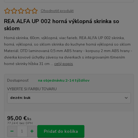
Ohodnotiť produkt
REA ALFA UP 002 horná výklopná skrinka so
sklom
Horná skrinka, 60cm, výklopná, viac farieb, REA ALFA UP 002 skrinka,
horná, výklopná, so sklom skrinka do kuchyne horná výklopná so sklom
Materiál: DTD laminovaná 0,5 mm ABS hrany - korpusy 2 mm ABS hrany -
dvierka kovové úchytky závesy na dvierkach s integrovaným tlmením
horné skrinky hĺbka 31 cm ...
celý popis
Dostupnosť
na objednávku 2-14 týždňov
VYBERTE SI FARBU TOVARU
95,00 €
/
ks
77,24 €
bez DPH
Pridať do košíka