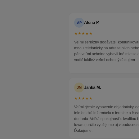
Alena P.
AP
★★★★★
Veľmi seriózny dodávateľ komunikoval
mnou telefonicky na adrese nikto neb
pán veľmi ochotne vybavil iné miesto 
vodič taktiež veľmi ochotný ďakujem
Janka M.
JM
★★★★★
Veľmi rýchle vybavenie objednávky, 
telefonickú informáciu o termíne a čas
dodania. Veľká spokojnosť s kvalitou 
tovaru, určite využijeme aj v budúcnost
Ďakujeme.