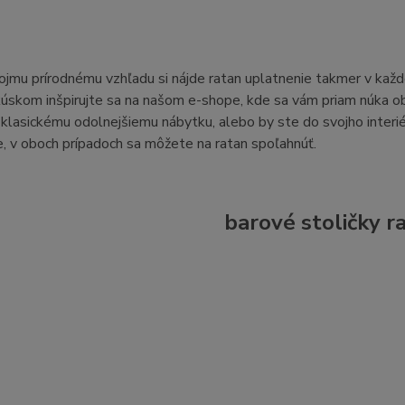
jmu prírodnému vzhľadu si nájde ratan uplatnenie takmer v každo
skom inšpirujte sa na našom e-shope, kde sa vám priam núka ob
klasickému odolnejšiemu nábytku, alebo by ste do svojho interié
, v oboch prípadoch sa môžete na ratan spoľahnúť.
barové stoličky r