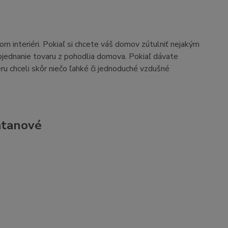
m interiéri. Pokiaľ si chcete váš domov zútulniť nejakým
jednanie tovaru z pohodlia domova. Pokiaľ dávate
ru chceli skôr niečo ľahké či jednoduché vzdušné
atanové