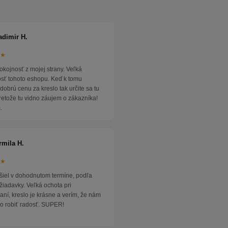
adimir H.
★★
okojnosť z mojej strany. Veľká
osť tohoto eshopu. Keď k tomu
dobrú cenu za kreslo tak určite sa tu
pretože tu vidno záujem o zákazníka!
.
rmila H.
★★
išiel v dohodnutom termíne, podľa
žiadavky. Veľká ochota pri
ní, kreslo je krásne a verím, že nám
o robiť radosť. SUPER!