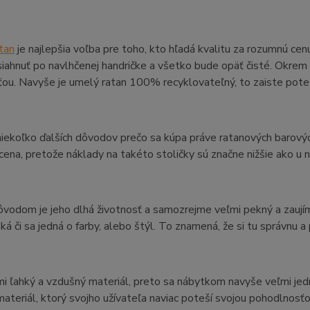
tan
je najlepšia voľba pre toho, kto hľadá kvalitu za rozumnú cen
 siahnuť po navlhčenej handričke a všetko bude opäť čisté. Okre
ou. Navyše je umelý ratan 100% recyklovateľný, to zaiste poteš
niekoľko ďalších dôvodov prečo sa kúpa práve ratanových barovýc
 cena, pretože náklady na takéto stoličky sú značne nižšie ako u 
vodom je jeho dlhá životnosť a samozrejme veľmi pekný a zaujím
oká či sa jedná o farby, alebo štýl. To znamená, že si tu správnu 
mi ľahký a vzdušný materiál, preto sa nábytkom navyše veľmi j
materiál, ktorý svojho užívateľa naviac poteší svojou pohodlnosť