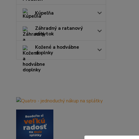
Kúpeľňa
Záhradný a ratanový
nábytok
Kožené a hodvábne
doplnky