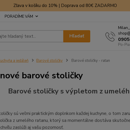
Zľava v košíku do 10% | Doprava od 80€ ZADARMO
PORADÍME VÁM
Milan_
shop@
Hľadať
0905
Po-Pia
uchyňa a jedáleň
Barové stoličky
Barové stoličky - ratan
nové barové stoličky
Barové stoličky s výpletom z umelé
oličky sú veľmi praktickým doplnkom každej kuchyne, o tom zaru
olička z umelého ratanu, ktorý sa momentálne dostáva skutočne
chvíľu zaslúži aj vašu pozornosť.