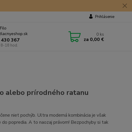
Prihlásenie
Filo
lacnyeshop.sk
0
ks
za
0,00 €
 430 367
 8-18 hod.
ho alebo prírodného ratanu
čene niet pochýb. Ultra moderná kombinácia je však
 do popredia. A to naozaj právom! Bezpochyby si tak