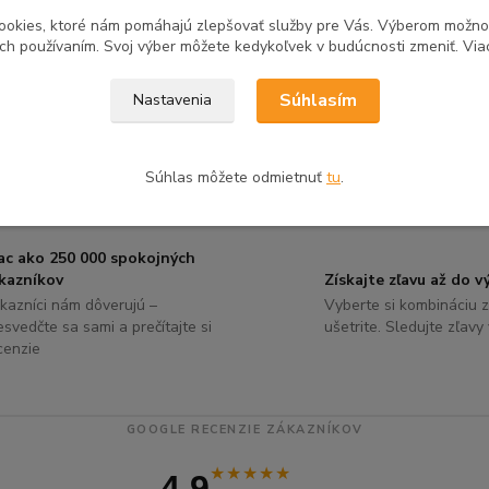
ookies, ktoré nám pomáhajú zlepšovať služby pre Vás. Výberom možn
ich používaním. Svoj výber môžete kedykoľvek v budúcnosti zmeniť. Via
Súhlasím
Nastavenia
Súhlas môžete odmietnuť
tu
.
ac ako 250 000 spokojných
kazníkov
Získajte zľavu až do 
kazníci nám dôverujú –
Vyberte si kombináciu z
esvedčte sa sami a prečítajte si
ušetrite. Sledujte zľavy
cenzie
GOOGLE RECENZIE ZÁKAZNÍKOV
★★★★★
4.9