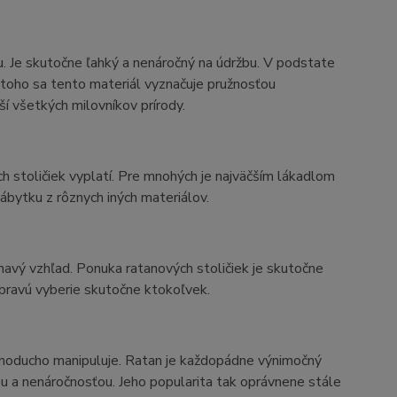
u. Je skutočne ľahký a nenáročný na údržbu. V podstate
m toho sa tento materiál vyznačuje pružnosťou
í všetkých milovníkov prírody.
h stoličiek vyplatí. Pre mnohých je najväčším lákadlom
nábytku z rôznych iných materiálov.
avý vzhľad. Ponuka ratanových stoličiek je skutočne
a pravú vyberie skutočne ktokoľvek.
ednoducho manipuluje. Ratan je každopádne výnimočný
ou a nenáročnosťou. Jeho popularita tak oprávnene stále