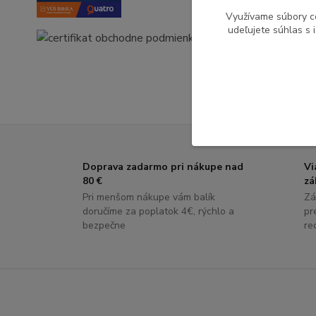
Využívame súbory c
udeľujete súhlas s 
Doprava zadarmo pri nákupe nad
Vi
80 €
zá
Pri menšom nákupe vám balík
Zá
doručíme za poplatok 4€, rýchlo a
pr
bezpečne
re