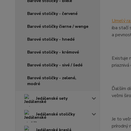
Barové stoličky - biele
Barové stoličky - červené
Umelý ra
Barové stoličky čierne / wenge
iba stačí
a pevnosť
Barové stoličky - hnedé
Barové stoličky - krémové
Existuje 
priaznivá
Barové stoličky - sivé / šedé
Barové stoličky - zelené,
modré
Ďalším dô
veľmi šir
Jedálenské sety
Jedálenské stoličky
Je to veľ
prírodný 
Jedálenské kreslá