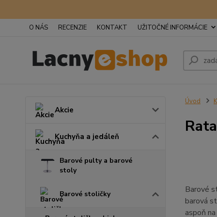
O NÁS
RECENZIE
KONTAKT
UŽITOČNÉ INFORMÁCIE
Úvod
K
Akcie
Rata
Kuchyňa a jedáleň
Barové pulty a barové
stoly
Barové st
Barové stoličky
barová st
aspoň na 