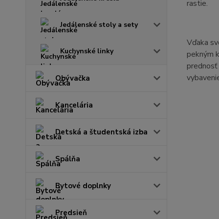
rastie.
Jedálenské stoly a sety
Vďaka svo
Kuchynské linky
pekným kú
prednosť 
vybavenie
Obývačka
Kancelária
Detská a študentská izba
Spálňa
Bytové doplnky
Predsieň