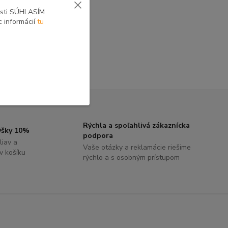
osti SÚHLASÍM
c informácií
tu
Rýchla a spoľahlivá zákaznícka
výšky 10%
podpora
liav a
Vaše otázky a reklamácie riešime
 v košíku
rýchlo a s osobným prístupom