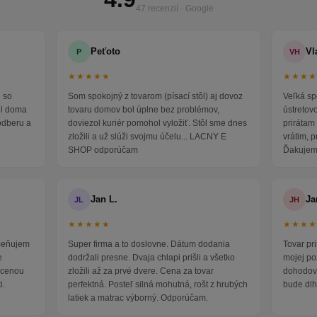
47 recenzií · Google
Peťoto
Vl
P
VH
★★★★★
★★★
 so
Som spokojný z tovarom (písací stôl) aj dovoz
Veľká sp
ol doma
tovaru domov bol úplne bez problémov,
ústretov
odberu a
doviezol kuriér pomohol vyložiť. Stôl sme dnes
prirátam 
zložili a už slúži svojmu účelu... LACNY E
vrátim, 
SHOP odporúčam
Ďakujem
Jan L.
Ja
JL
JH
★★★★★
★★★
oceňujem
Super firma a to doslovne. Dátum dodania
Tovar pr
e
dodržali presne. Dvaja chlapi prišli a všetko
mojej po
i cenou
zložili až za prvé dvere. Cena za tovar
dohodova
i.
perfektná. Posteľ silná mohutná, rošt z hrubých
bude dlh
latiek a matrac výborný. Odporúčam.