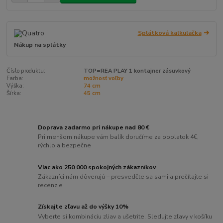
Splátková kalkulačka
Nákup na splátky
Číslo produktu:
TOP=REA PLAY 1 kontajner zásuvkový
Farba:
možnosť voľby
Výška:
74 cm
Šírka:
45 cm
Doprava zadarmo pri nákupe nad 80 €
Pri menšom nákupe vám balík doručíme za poplatok 4€,
rýchlo a bezpečne
Viac ako 250 000 spokojných zákazníkov
Zákazníci nám dôverujú – presvedčte sa sami a prečítajte si
recenzie
Získajte zľavu až do výšky 10%
Vyberte si kombináciu zliav a ušetrite. Sledujte zľavy v košíku