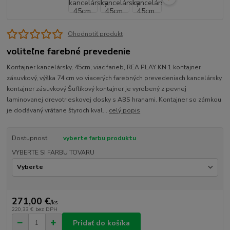
Ohodnotiť produkt
voliteľne farebné prevedenie
Kontajner kancelársky, 45cm, viac farieb, REA PLAY KN 1 kontajner
zásuvkový, výška 74 cm vo viacerých farebných prevedeniach kancelársky
kontajner zásuvkový Šuflíkový kontajner je vyrobený z pevnej
laminovanej drevotrieskovej dosky s ABS hranami. Kontajner so zámkou
je dodávaný vrátane štyroch kval...
celý popis
Dostupnosť
vyberte farbu produktu
VYBERTE SI FARBU TOVARU
271,00 €
/
ks
220,33 €
bez DPH
Pridať do košíka