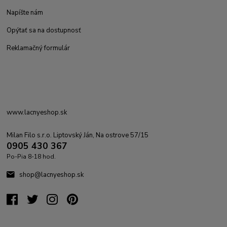
Napíšte nám
Opýtať sa na dostupnosť
Reklamačný formulár
www.lacnyeshop.sk
Milan Filo s.r.o. Liptovský Ján, Na ostrove 57/15
0905 430 367
Po-Pia 8-18 hod.
shop@lacnyeshop.sk