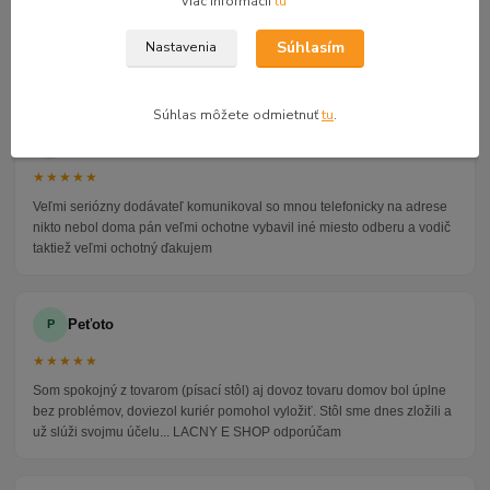
Viac informácií
tu
GOOGLE RECENZIE ZÁKAZNÍKOV
Súhlasím
Nastavenia
★★★★★
4.9
47 recenzií · Google
Súhlas môžete odmietnuť
tu
.
Alena P.
AP
★★★★★
Veľmi seriózny dodávateľ komunikoval so mnou telefonicky na adrese
nikto nebol doma pán veľmi ochotne vybavil iné miesto odberu a vodič
taktiež veľmi ochotný ďakujem
Peťoto
P
★★★★★
Som spokojný z tovarom (písací stôl) aj dovoz tovaru domov bol úplne
bez problémov, doviezol kuriér pomohol vyložiť. Stôl sme dnes zložili a
už slúži svojmu účelu... LACNY E SHOP odporúčam