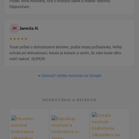
Posteľ silná mohutná, rošt z hrubých latiek a matrac výborný.
Odporúčam.
Jarmila H.
JH
★★★★★
Tovar prišiel v dohodnutom termíne, podľa mojej požiadavky. Veľká
ochota pri dohodovaní, kreslo je krásne a verím, že nám bude dlho
robiť radosť. SUPER!
➜ Zobraziť všetky recenzie na Google
HODNOTENIA A RECENZIE