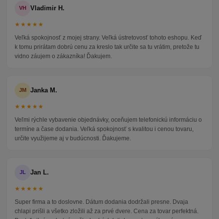
Vladimir H.
VH
★★★★★
Veľká spokojnosť z mojej strany. Veľká ústretovosť tohoto eshopu. Keď
k tomu prirátam dobrú cenu za kreslo tak určite sa tu vrátim, pretože tu
vidno záujem o zákazníka! Ďakujem.
Janka M.
JM
★★★★★
Veľmi rýchle vybavenie objednávky, oceňujem telefonickú informáciu o
termíne a čase dodania. Veľká spokojnosť s kvalitou i cenou tovaru,
určite využijeme aj v budúcnosti. Ďakujeme.
Jan L.
JL
★★★★★
Super firma a to doslovne. Dátum dodania dodržali presne. Dvaja
chlapi prišli a všetko zložili až za prvé dvere. Cena za tovar perfektná.