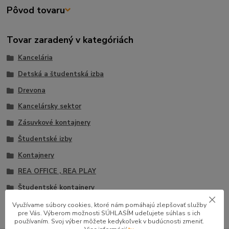
Pôvod tovaru
Tovar zaradený v kategóriách
Kancelária
Detská a študentská izba
Drevona
Kancelársky sektor
Zásuvkové kontajnery
Študentské izby
Kontajnery
REA OFFICE , REA PLAY
Študentské kontajnery
Využívame súbory cookies, ktoré nám pomáhajú zlepšovať služby
pre Vás. Výberom možnosti SÚHLASÍM udeľujete súhlas s ich
používaním. Svoj výber môžete kedykoľvek v budúcnosti zmeniť.