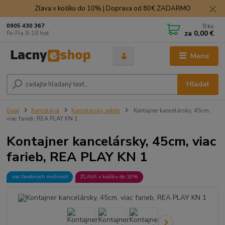
Zľava v košíku do 10% | Doprava od 80€ ZADARMO
0
ks
0905 430 367
za
0,00 €
Po-Pia 8-18 hod.
Menu
Hľadať
Úvod
Kancelária
Kancelársky sektor
Kontajner kancelársky, 45cm,
viac farieb, REA PLAY KN 1
Kontajner kancelársky, 45cm, viac
farieb, REA PLAY KN 1
viac farebných možností
ZĽAVA v košíku do 10%