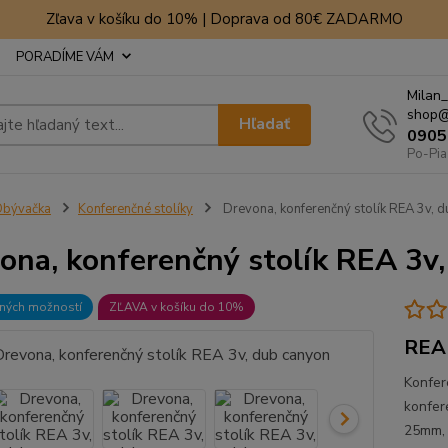
Zľava v košíku do 10% | Doprava od 80€ ZADARMO
PORADÍME VÁM
Milan_
shop@
Hľadať
0905
Po-Pia
Obývačka
Konferenčné stolíky
Drevona, konferenčný stolík REA 3v, 
ona, konferenčný stolík REA 3v
bných možností
ZĽAVA v košíku do 10%
REA 
Konfere
konfer
25mm, 