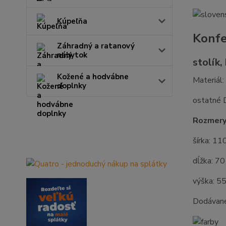
Kúpeľňa
Konfe
Záhradný a ratanový
nábytok
stolík,
Kožené a hodvábne
Materiál
doplnky
ostatné
Rozmery
šírka: 11
dĺžka: 70
výška: 5
Dodávan