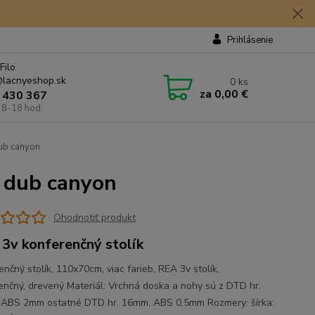
Prihlásenie
Filo
lacnyeshop.sk
0
ks
za
0,00 €
 430 367
 8-18 hod.
dub canyon
, dub canyon
Ohodnotiť produkt
3v konferenčný stolík
nčný stolík, 110x70cm, viac farieb, REA 3v stolík,
enčný, drevený Materiál: Vrchná doska a nohy sú z DTD hr.
ABS 2mm ostatné DTD hr. 16mm, ABS 0,5mm Rozmery: šírka: