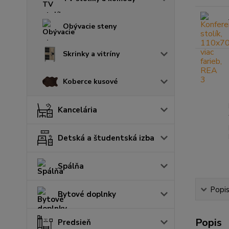
Obývacie steny
Skrinky a vitríny
Koberce kusové
Kancelária
Detská a študentská izba
Spálňa
Popi
Bytové doplnky
Popis
Predsieň