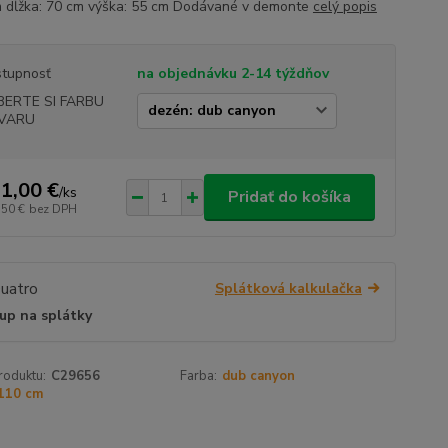
 dĺžka: 70 cm výška: 55 cm Dodávané v demonte
celý popis
tupnosť
na objednávku 2-14 týždňov
BERTE SI FARBU
VARU
1,00 €
/
ks
Pridať do košíka
,50 €
bez DPH
Splátková kalkulačka
up na splátky
roduktu:
C29656
Farba:
dub canyon
110 cm