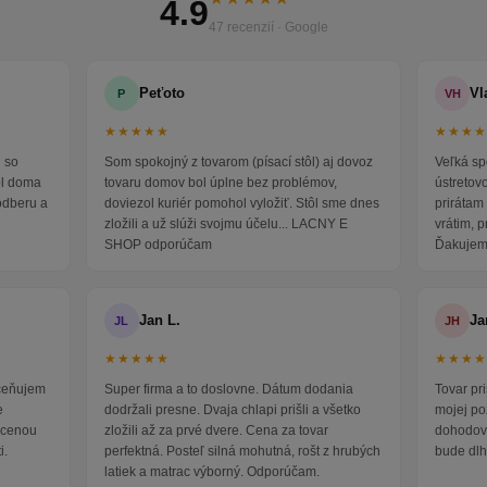
4.9
47 recenzií · Google
Peťoto
Vl
P
VH
★★★★★
★★★
 so
Som spokojný z tovarom (písací stôl) aj dovoz
Veľká sp
ol doma
tovaru domov bol úplne bez problémov,
ústretov
odberu a
doviezol kuriér pomohol vyložiť. Stôl sme dnes
prirátam 
zložili a už slúži svojmu účelu... LACNY E
vrátim, 
SHOP odporúčam
Ďakujem
Jan L.
Ja
JL
JH
★★★★★
★★★
oceňujem
Super firma a to doslovne. Dátum dodania
Tovar pr
e
dodržali presne. Dvaja chlapi prišli a všetko
mojej po
i cenou
zložili až za prvé dvere. Cena za tovar
dohodova
i.
perfektná. Posteľ silná mohutná, rošt z hrubých
bude dlh
latiek a matrac výborný. Odporúčam.