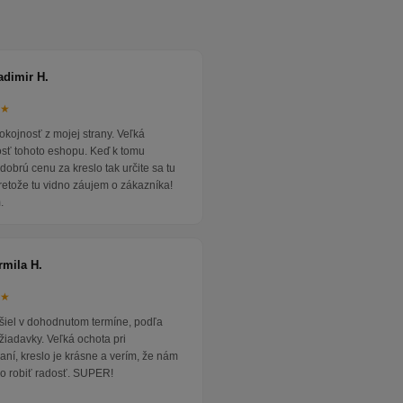
adimir H.
★★
okojnosť z mojej strany. Veľká
osť tohoto eshopu. Keď k tomu
dobrú cenu za kreslo tak určite sa tu
pretože tu vidno záujem o zákazníka!
.
rmila H.
★★
išiel v dohodnutom termíne, podľa
žiadavky. Veľká ochota pri
ní, kreslo je krásne a verím, že nám
o robiť radosť. SUPER!