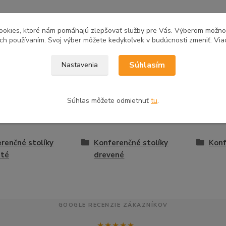
ookies, ktoré nám pomáhajú zlepšovať služby pre Vás. Výberom možn
tovaru
ich používaním. Svoj výber môžete kedykoľvek v budúcnosti zmeniť. Via
Súhlasím
Nastavenia
zaradený v kategóriách
Súhlas môžete odmietnuť
tu
.
ačka
Konferenčné stolíky
Dre
renčné stolíky
Konferenčné stolíky
Konf
até
drevené
GOOGLE RECENZIE ZÁKAZNÍKOV
★★★★★