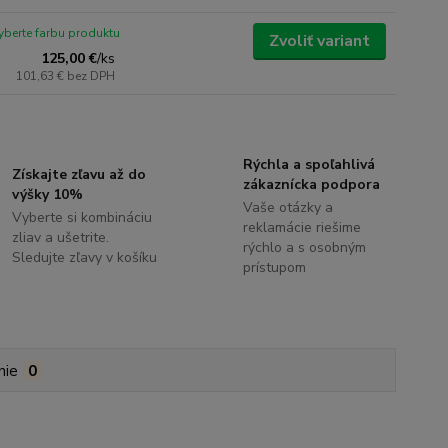
yberte farbu produktu
Zvoliť variant
125,00 €
/
ks
101,63 €
bez DPH
Rýchla a spoľahlivá
Získajte zľavu až do
zákaznícka podpora
výšky 10%
Vaše otázky a
Vyberte si kombináciu
reklamácie riešime
zliav a ušetrite.
rýchlo a s osobným
Sledujte zľavy v košíku
prístupom
nie
0