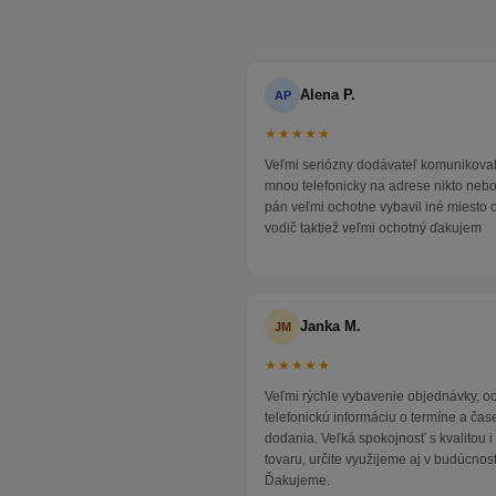
Alena P.
AP
★★★★★
Veľmi seriózny dodávateľ komunikoval
mnou telefonicky na adrese nikto neb
pán veľmi ochotne vybavil iné miesto 
vodič taktiež veľmi ochotný ďakujem
Janka M.
JM
★★★★★
Veľmi rýchle vybavenie objednávky, 
telefonickú informáciu o termíne a čas
dodania. Veľká spokojnosť s kvalitou 
tovaru, určite využijeme aj v budúcnost
Ďakujeme.