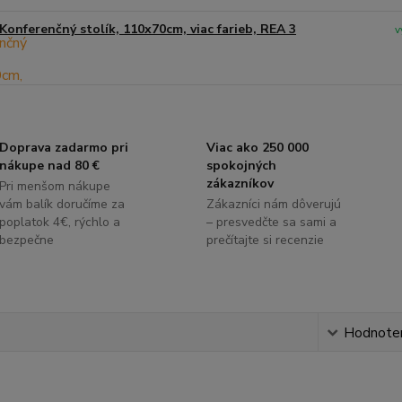
Konferenčný stolík, 110x70cm, viac farieb, REA 3
v
Doprava zadarmo pri
Viac ako 250 000
nákupe nad 80 €
spokojných
zákazníkov
Pri menšom nákupe
vám balík doručíme za
Zákazníci nám dôverujú
poplatok 4€, rýchlo a
– presvedčte sa sami a
bezpečne
prečítajte si recenzie
s
Hodnote