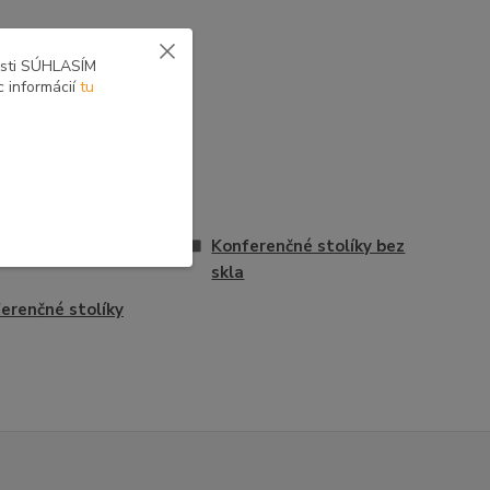
osti SÚHLASÍM
c informácií
tu
vona
Konferenčné stolíky bez
skla
erenčné stolíky