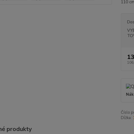
110 cm
Dos
VY
TO
13
106
Nák
Číslo p
Dĺžka:
é produkty