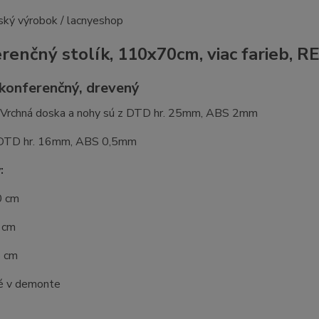
renčný stolík, 110x70cm, viac farieb, R
 konferenčný, drevený
: Vrchná doska a nohy sú z DTD hr. 25mm, ABS 2mm
 DTD hr. 16mm, ABS 0,5mm
:
0 cm
 cm
5 cm
é v demonte