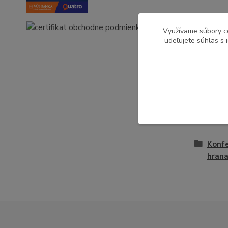
Využívame súbory c
Pôvod 
udeľujete súhlas s 
Tovar 
Obýv
Konfe
hran