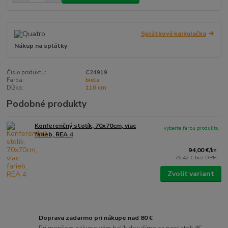
Splátková kalkulačka
Nákup na splátky
Číslo produktu:
C24919
Farba:
biela
Dĺžka:
110 cm
Podobné produkty
Konferenčný stolík, 70x70cm, viac
vyberte farbu produktu
farieb, REA 4
94,00 €
/
ks
76,42 €
bez DPH
Zvoliť variant
Doprava zadarmo pri nákupe nad 80 €
Pri menšom nákupe vám balík doručíme za poplatok 4€,