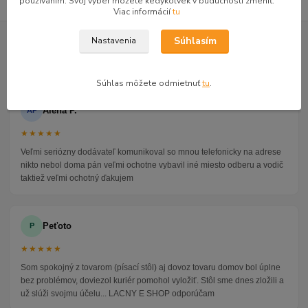
používaním. Svoj výber môžete kedykoľvek v budúcnosti zmeniť.
Viac informácií
tu
GOOGLE RECENZIE ZÁKAZNÍKOV
Súhlasím
Nastavenia
★★★★★
4.9
47 recenzií · Google
Súhlas môžete odmietnuť
tu
.
Alena P.
AP
★★★★★
Veľmi seriózny dodávateľ komunikoval so mnou telefonicky na adrese
nikto nebol doma pán veľmi ochotne vybavil iné miesto odberu a vodič
taktiež veľmi ochotný ďakujem
Peťoto
P
★★★★★
Som spokojný z tovarom (písací stôl) aj dovoz tovaru domov bol úplne
bez problémov, doviezol kuriér pomohol vyložiť. Stôl sme dnes zložili a
už slúži svojmu účelu... LACNY E SHOP odporúčam