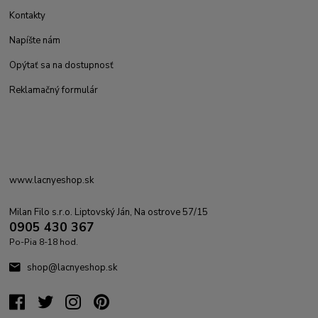
Kontakty
Napíšte nám
Opýtať sa na dostupnosť
Reklamačný formulár
www.lacnyeshop.sk
Milan Filo s.r.o. Liptovský Ján, Na ostrove 57/15
0905 430 367
Po-Pia 8-18 hod.
shop@lacnyeshop.sk