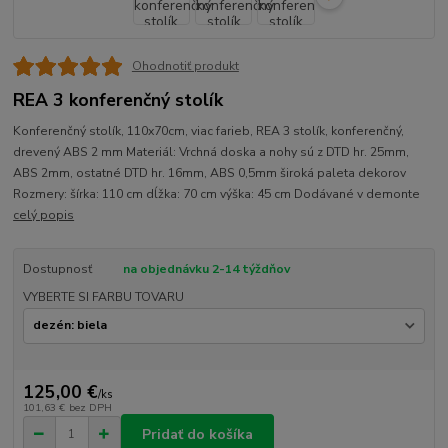
Ohodnotiť produkt
REA 3 konferenčný stolík
Konferenčný stolík, 110x70cm, viac farieb, REA 3 stolík, konferenčný,
drevený ABS 2 mm Materiál: Vrchná doska a nohy sú z DTD hr. 25mm,
ABS 2mm, ostatné DTD hr. 16mm, ABS 0,5mm široká paleta dekorov
Rozmery: šírka: 110 cm dĺžka: 70 cm výška: 45 cm Dodávané v demonte
celý popis
Dostupnosť
na objednávku 2-14 týždňov
VYBERTE SI FARBU TOVARU
125,00 €
/
ks
101,63 €
bez DPH
Pridať do košíka