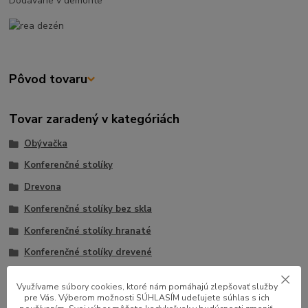
Dodávané v demonte
Pôvod tovaru
Tovar zaradený v kategóriách
Obývačka
Konferenčné stolíky
Drevona
Konferenčné stolíky bez skla
Konferenčné stolíky hranaté
Konferenčné stolíky drevené
Konferenčné stolíky
Využívame súbory cookies, ktoré nám pomáhajú zlepšovať služby
pre Vás. Výberom možnosti SÚHLASÍM udeľujete súhlas s ich