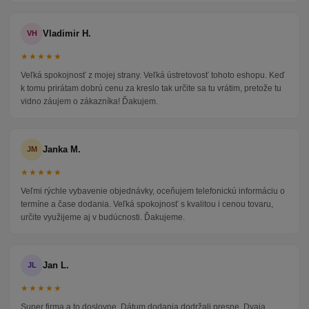
Vladimir H.
VH
★★★★★
Veľká spokojnosť z mojej strany. Veľká ústretovosť tohoto eshopu. Keď
k tomu prirátam dobrú cenu za kreslo tak určite sa tu vrátim, pretože tu
vidno záujem o zákazníka! Ďakujem.
Janka M.
JM
★★★★★
Veľmi rýchle vybavenie objednávky, oceňujem telefonickú informáciu o
termíne a čase dodania. Veľká spokojnosť s kvalitou i cenou tovaru,
určite využijeme aj v budúcnosti. Ďakujeme.
Jan L.
JL
★★★★★
Super firma a to doslovne. Dátum dodania dodržali presne. Dvaja