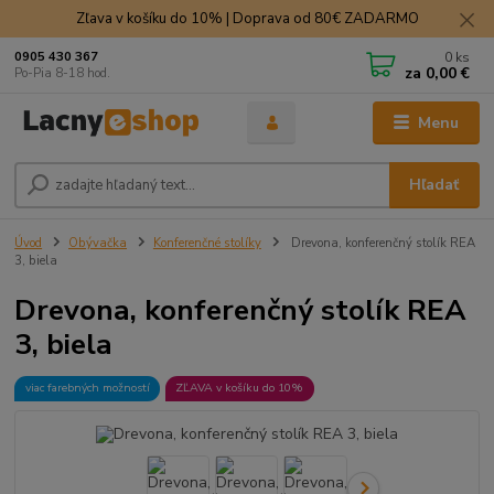
Zľava v košíku do 10% | Doprava od 80€ ZADARMO
0
ks
0905 430 367
za
0,00 €
Po-Pia 8-18 hod.
Menu
Hľadať
Úvod
Obývačka
Konferenčné stolíky
Drevona, konferenčný stolík REA
3, biela
Drevona, konferenčný stolík REA
3, biela
viac farebných možností
ZĽAVA v košíku do 10%