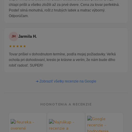
chlapi prišli a všetko zložili až za prvé dvere. Cena za tovar perfektná.
Posteľ silná mohutná, rošt z hrubých latiek a matrac výborný.
Odporúčam.
Jarmila H.
JH
★★★★★
Tovar prišiel v dohodnutom termíne, podľa mojej požiadavky. Veľká
ochota pri dohodovaní, kreslo je krásne a verím, že nám bude dlho
robiť radosť. SUPER!
➜ Zobraziť všetky recenzie na Google
HODNOTENIA A RECENZIE