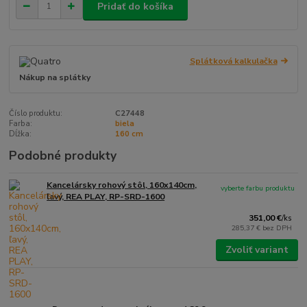
Pridať do košíka
Splátková kalkulačka
Nákup na splátky
Číslo produktu:
C27448
Farba:
biela
Dĺžka:
160 cm
Podobné produkty
Kancelársky rohový stôl, 160x140cm,
vyberte farbu produktu
ľavý, REA PLAY, RP-SRD-1600
351,00 €
/
ks
285,37 €
bez DPH
Zvoliť variant