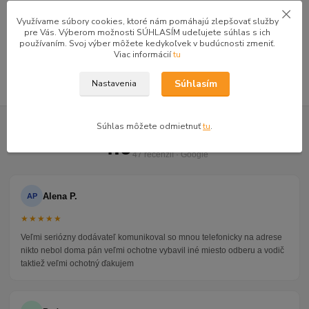
Kancelárske a písacie stoly
Využívame súbory cookies, ktoré nám pomáhajú zlepšovať služby
Písacie a pc stoly
pre Vás. Výberom možnosti SÚHLASÍM udeľujete súhlas s ich
používaním. Svoj výber môžete kedykoľvek v budúcnosti zmeniť.
REA OFFICE , REA PLAY
Viac informácií
tu
Súhlasím
Nastavenia
GOOGLE RECENZIE ZÁKAZNÍKOV
Súhlas môžete odmietnuť
tu
.
★★★★★
4.9
47 recenzií · Google
Alena P.
AP
★★★★★
Veľmi seriózny dodávateľ komunikoval so mnou telefonicky na adrese
nikto nebol doma pán veľmi ochotne vybavil iné miesto odberu a vodič
taktiež veľmi ochotný ďakujem