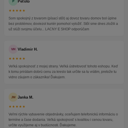
Peťoto
P
★★★★★
Som spokojný z tovarom (písací stôl) aj dovoz tovaru domov bol úplne
bez problémov, doviezol kuriér pomohol vyložiť. Stôl sme dnes zložili a
už slúži svojmu účelu... LACNY E SHOP odporúčam
Vladimir H.
VH
★★★★★
Veľká spokojnosť z mojej strany. Veľká ústretovosť tohoto eshopu. Keď
k tomu prirátam dobrú cenu za kreslo tak určite sa tu vrátim, pretože tu
vidno záujem o zákazníka! Ďakujem.
Janka M.
JM
★★★★★
Veľmi rýchle vybavenie objednávky, oceňujem telefonickú informáciu o
termíne a čase dodania. Veľká spokojnosť s kvalitou i cenou tovaru,
určite využijeme aj v budúcnosti. Ďakujeme.