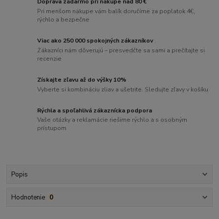
Doprava zadarmo pri nákupe nad 80 €
Pri menšom nákupe vám balík doručíme za poplatok 4€,
rýchlo a bezpečne
Viac ako 250 000 spokojných zákazníkov
Zákazníci nám dôverujú – presvedčte sa sami a prečítajte si
recenzie
Získajte zľavu až do výšky 10%
Vyberte si kombináciu zliav a ušetrite. Sledujte zľavy v košíku
Rýchla a spoľahlivá zákaznícka podpora
Vaše otázky a reklamácie riešime rýchlo a s osobným
prístupom
Popis
Hodnotenie
0