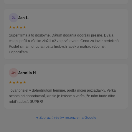
Jan L.
JL
★★★★★
Super firma a to doslovne. Dátum dodania dodržali presne. Dvaja
chlapi prišli a všetko zložili až za prvé dvere. Cena za tovar perfektná.
Posteľ silná mohutná, rošt z hrubých latiek a matrac výborný.
Odporúčam.
Jarmila H.
JH
★★★★★
Tovar prišiel v dohodnutom termíne, podľa mojej požiadavky. Veľká
ochota pri dohodovaní, kreslo je krásne a verím, že nám bude dlho
robiť radosť. SUPER!
➜ Zobraziť všetky recenzie na Google