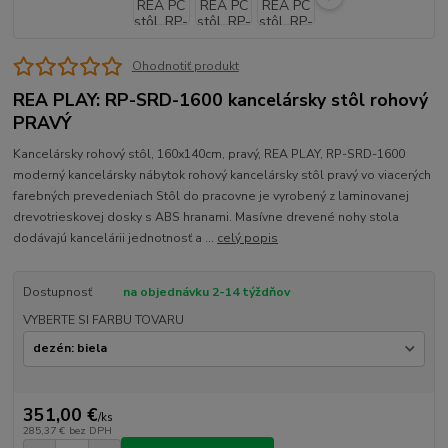
Ohodnotiť produkt
REA PLAY: RP-SRD-1600 kancelársky stôl rohový
PRAVÝ
Kancelársky rohový stôl, 160x140cm, pravý, REA PLAY, RP-SRD-1600
moderný kancelársky nábytok rohový kancelársky stôl pravý vo viacerých
farebných prevedeniach Stôl do pracovne je vyrobený z laminovanej
drevotrieskovej dosky s ABS hranami. Masívne drevené nohy stola
dodávajú kancelárii jednotnosť a ...
celý popis
Dostupnosť
na objednávku 2-14 týždňov
VYBERTE SI FARBU TOVARU
351,00 €
/
ks
285,37 €
bez DPH