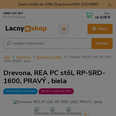
Zľava v košíku do 10% | Doprava od 80€ ZADARMO
0
ks
0905 430 367
za
0,00 €
Po-Pia 8-18 hod.
Menu
Hľadať
Úvod
Kancelária
Kancelársky sektor
Drevona, REA PC stôl, RP-SRD-
1600, PRAVÝ , biela
Drevona, REA PC stôl, RP-SRD-
1600, PRAVÝ , biela
viac farebných možností
ZĽAVA v košíku do 10%