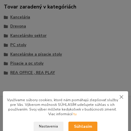
Tovar zaradený v kategóriách
Kancelária
Drevona
Kancelársky sektor
PC stoly
Kancelárske a písacie stoly
Písacie a pc stoly
REA OFFICE , REA PLAY
GOOGLE RECENZIE ZÁKAZNÍKOV
Využívame súbory cookies, ktoré nám pomáhajú zlepšovať služby
pre Vás. Výberom možnosti SÚHLASÍM udeľujete súhlas s ich
používaním. Svoj výber môžete kedykoľvek v budúcnosti zmeniť.
★★★★★
4.9
Viac informácií
tu
47 recenzií · Google
Súhlasím
Nastavenia