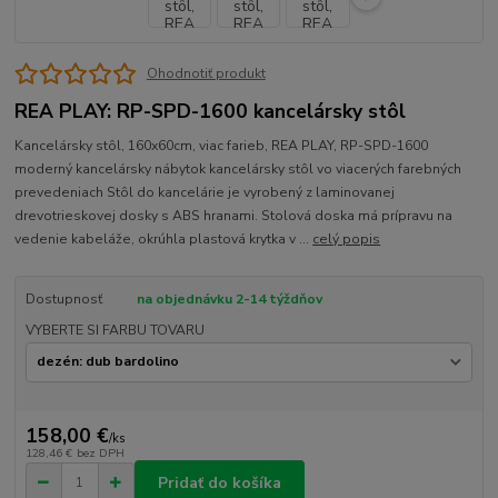
Ohodnotiť produkt
REA PLAY: RP-SPD-1600 kancelársky stôl
Kancelársky stôl, 160x60cm, viac farieb, REA PLAY, RP-SPD-1600
moderný kancelársky nábytok kancelársky stôl vo viacerých farebných
prevedeniach Stôl do kancelárie je vyrobený z laminovanej
drevotrieskovej dosky s ABS hranami. Stolová doska má prípravu na
vedenie kabeláže, okrúhla plastová krytka v ...
celý popis
Dostupnosť
na objednávku 2-14 týždňov
VYBERTE SI FARBU TOVARU
158,00 €
/
ks
128,46 €
bez DPH
Pridať do košíka