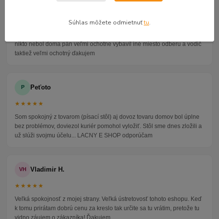
Alena P.
AP
★★★★★
Súhlas môžete odmietnuť
tu
.
Veľmi seriózny dodávateľ komunikoval so mnou telefonicky na adrese
nikto nebol doma pán veľmi ochotne vybavil iné miesto odberu a vodič
taktiež veľmi ochotný ďakujem
Peťoto
P
★★★★★
Som spokojný z tovarom (písací stôl) aj dovoz tovaru domov bol úplne
bez problémov, doviezol kuriér pomohol vyložiť. Stôl sme dnes zložili a
už slúži svojmu účelu... LACNY E SHOP odporúčam
Vladimir H.
VH
★★★★★
Veľká spokojnosť z mojej strany. Veľká ústretovosť tohoto eshopu. Keď
k tomu prirátam dobrú cenu za kreslo tak určite sa tu vrátim, pretože tu
vidno záujem o zákazníka! Ďakujem.