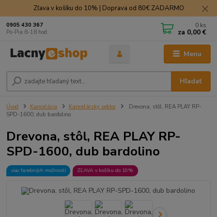
Zľava v košíku do 10% | Doprava od 80€ ZADARMO
0
ks
0905 430 367
za
0,00 €
Po-Pia 8-18 hod.
Menu
Hľadať
Úvod
Kancelária
Kancelársky sektor
Drevona, stôl, REA PLAY RP-
SPD-1600, dub bardolino
Drevona, stôl, REA PLAY RP-
SPD-1600, dub bardolino
viac farebných možností
ZĽAVA v košíku do 10%