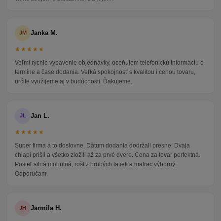
Janka M.
JM
★★★★★
Veľmi rýchle vybavenie objednávky, oceňujem telefonickú informáciu o
termíne a čase dodania. Veľká spokojnosť s kvalitou i cenou tovaru,
určite využijeme aj v budúcnosti. Ďakujeme.
Jan L.
JL
★★★★★
Super firma a to doslovne. Dátum dodania dodržali presne. Dvaja
chlapi prišli a všetko zložili až za prvé dvere. Cena za tovar perfektná.
Posteľ silná mohutná, rošt z hrubých latiek a matrac výborný.
Odporúčam.
Jarmila H.
JH