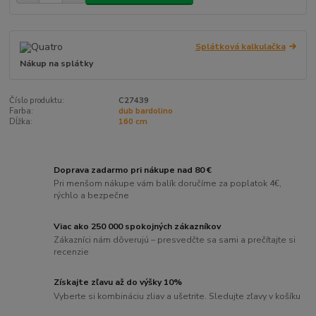
Splátková kalkulačka
Nákup na splátky
Číslo produktu:
C27439
Farba:
dub bardolino
Dĺžka:
160 cm
Doprava zadarmo pri nákupe nad 80 €
Pri menšom nákupe vám balík doručíme za poplatok 4€,
rýchlo a bezpečne
Viac ako 250 000 spokojných zákazníkov
Zákazníci nám dôverujú – presvedčte sa sami a prečítajte si
recenzie
Získajte zľavu až do výšky 10%
Vyberte si kombináciu zliav a ušetrite. Sledujte zľavy v košíku