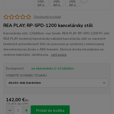
Ohodnotiť produkt
REA PLAY: RP-SPD-1200 kancelársky stôl
Kancelársky stôl, 120x60cm, viac farieb, REA PLAY, RP-SPD-1200 PC stôl
REA PLAY moderný kancelársky nábytok kancelársky stôl vo viacerých
farebných prevedeniach Stôl do pracovne je vyrobený z laminovanej
drevotrieskovej dosky s ABS hranami. Stolová doska má prípravu na
vedenie kabeláže, okrúhla pla...
celý popis
Dostupnosť
na objednávku 2-14 týždňov
VYBERTE SI FARBU TOVARU
142,00 €
/
ks
115,45 €
bez DPH
Pridať do košíka