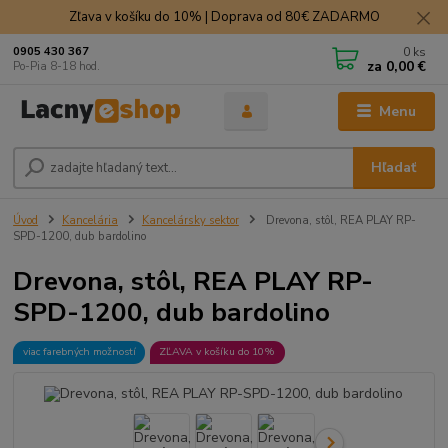
Zľava v košíku do 10% | Doprava od 80€ ZADARMO
0
ks
0905 430 367
za
0,00 €
Po-Pia 8-18 hod.
Menu
Hľadať
Úvod
Kancelária
Kancelársky sektor
Drevona, stôl, REA PLAY RP-
SPD-1200, dub bardolino
Drevona, stôl, REA PLAY RP-
SPD-1200, dub bardolino
viac farebných možností
ZĽAVA v košíku do 10%