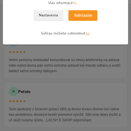
Viac informácií
tu
GOOGLE RECENZIE ZÁKAZNÍKOV
Súhlasím
Nastavenia
★★★★★
4.9
47 recenzií · Google
Súhlas môžete odmietnuť
tu
.
Alena P.
AP
★★★★★
Veľmi seriózny dodávateľ komunikoval so mnou telefonicky na adrese
nikto nebol doma pán veľmi ochotne vybavil iné miesto odberu a vodič
taktiež veľmi ochotný ďakujem
Peťoto
P
★★★★★
Som spokojný z tovarom (písací stôl) aj dovoz tovaru domov bol úplne
bez problémov, doviezol kuriér pomohol vyložiť. Stôl sme dnes zložili a
už slúži svojmu účelu... LACNY E SHOP odporúčam