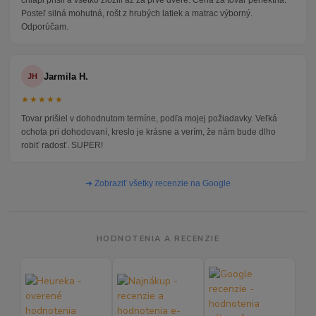
chlapi prišli a všetko zložili až za prvé dvere. Cena za tovar perfektná.
Posteľ silná mohutná, rošt z hrubých latiek a matrac výborný.
Odporúčam.
Jarmila H.
JH
★★★★★
Tovar prišiel v dohodnutom termíne, podľa mojej požiadavky. Veľká
ochota pri dohodovaní, kreslo je krásne a verím, že nám bude dlho
robiť radosť. SUPER!
➜ Zobraziť všetky recenzie na Google
HODNOTENIA A RECENZIE