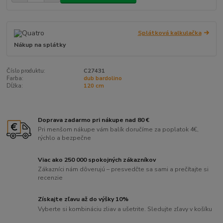
Splátková kalkulačka
Nákup na splátky
Číslo produktu:
C27431
Farba:
dub bardolino
Dĺžka:
120 cm
Doprava zadarmo pri nákupe nad 80 €
Pri menšom nákupe vám balík doručíme za poplatok 4€,
rýchlo a bezpečne
Viac ako 250 000 spokojných zákazníkov
Zákazníci nám dôverujú – presvedčte sa sami a prečítajte si
recenzie
Získajte zľavu až do výšky 10%
Vyberte si kombináciu zliav a ušetrite. Sledujte zľavy v košíku