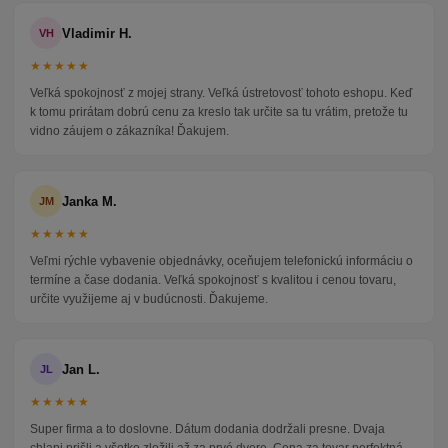
Vladimir H.
VH
★★★★★
Veľká spokojnosť z mojej strany. Veľká ústretovosť tohoto eshopu. Keď
k tomu prirátam dobrú cenu za kreslo tak určite sa tu vrátim, pretože tu
vidno záujem o zákazníka! Ďakujem.
Janka M.
JM
★★★★★
Veľmi rýchle vybavenie objednávky, oceňujem telefonickú informáciu o
termíne a čase dodania. Veľká spokojnosť s kvalitou i cenou tovaru,
určite využijeme aj v budúcnosti. Ďakujeme.
Jan L.
JL
★★★★★
Super firma a to doslovne. Dátum dodania dodržali presne. Dvaja