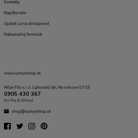
Kontakty
Napíšte nám
Opýtať sa na dostupnosť
Reklamačný formulár
www.lacnyeshop.sk
Milan Filo s.r.o. Liptovský Ján, Na ostrove 57/15
0905 430 367
Po-Pia 8-18 hod.
shop@lacnyeshop.sk