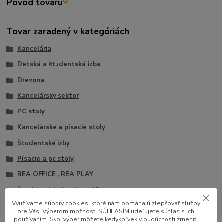
Pôvod tovaru
Tovar zaradený v kategóriách
Kancelária
Detská a študentská izba
Drevona
Kancelársky sektor
PC stoly
Kancelárske a písacie stoly
Študentské izby
Písacie a pc stoly
REA OFFICE , REA PLAY
Študentské písacie stolíky
Využívame súbory cookies, ktoré nám pomáhajú zlepšovať služby
pre Vás. Výberom možnosti SÚHLASÍM udeľujete súhlas s ich
používaním. Svoj výber môžete kedykoľvek v budúcnosti zmeniť.