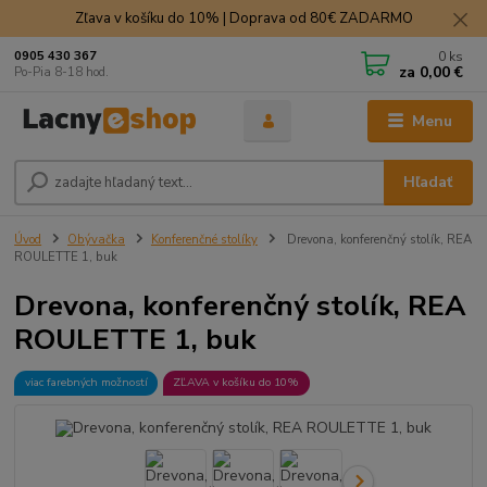
Zľava v košíku do 10% | Doprava od 80€ ZADARMO
0
ks
0905 430 367
za
0,00 €
Po-Pia 8-18 hod.
Menu
Hľadať
Úvod
Obývačka
Konferenčné stolíky
Drevona, konferenčný stolík, REA
ROULETTE 1, buk
Drevona, konferenčný stolík, REA
ROULETTE 1, buk
viac farebných možností
ZĽAVA v košíku do 10%