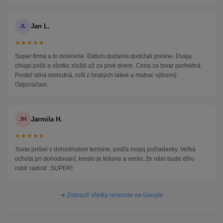
Jan L.
JL
★★★★★
Super firma a to doslovne. Dátum dodania dodržali presne. Dvaja
chlapi prišli a všetko zložili až za prvé dvere. Cena za tovar perfektná.
Posteľ silná mohutná, rošt z hrubých latiek a matrac výborný.
Odporúčam.
Jarmila H.
JH
★★★★★
Tovar prišiel v dohodnutom termíne, podľa mojej požiadavky. Veľká
ochota pri dohodovaní, kreslo je krásne a verím, že nám bude dlho
robiť radosť. SUPER!
➜ Zobraziť všetky recenzie na Google