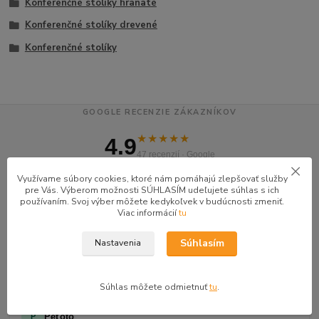
Konferenčné stolíky hranaté
Konferenčné stolíky drevené
Konferenčné stolíky
GOOGLE RECENZIE ZÁKAZNÍKOV
★★★★★
4.9
47 recenzií · Google
Využívame súbory cookies, ktoré nám pomáhajú zlepšovať služby
pre Vás. Výberom možnosti SÚHLASÍM udeľujete súhlas s ich
Alena P.
AP
používaním. Svoj výber môžete kedykoľvek v budúcnosti zmeniť.
Viac informácií
tu
★★★★★
Veľmi seriózny dodávateľ komunikoval so mnou telefonicky na adrese
Súhlasím
Nastavenia
nikto nebol doma pán veľmi ochotne vybavil iné miesto odberu a vodič
taktiež veľmi ochotný ďakujem
Súhlas môžete odmietnuť
tu
.
Peťoto
P