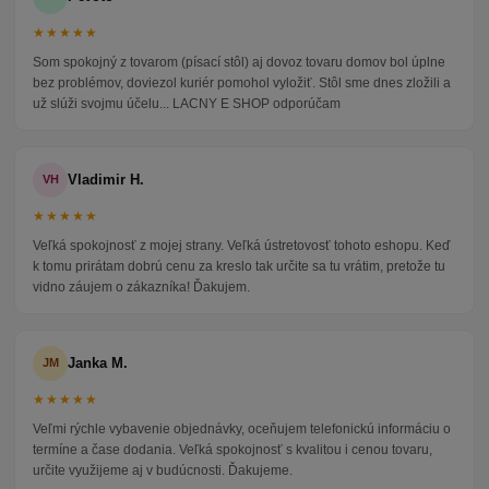
★★★★★
Som spokojný z tovarom (písací stôl) aj dovoz tovaru domov bol úplne
bez problémov, doviezol kuriér pomohol vyložiť. Stôl sme dnes zložili a
už slúži svojmu účelu... LACNY E SHOP odporúčam
Vladimir H.
VH
★★★★★
Veľká spokojnosť z mojej strany. Veľká ústretovosť tohoto eshopu. Keď
k tomu prirátam dobrú cenu za kreslo tak určite sa tu vrátim, pretože tu
vidno záujem o zákazníka! Ďakujem.
Janka M.
JM
★★★★★
Veľmi rýchle vybavenie objednávky, oceňujem telefonickú informáciu o
termíne a čase dodania. Veľká spokojnosť s kvalitou i cenou tovaru,
určite využijeme aj v budúcnosti. Ďakujeme.