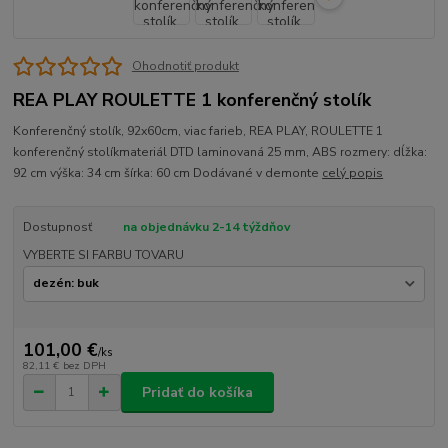
Ohodnotiť produkt
REA PLAY ROULETTE 1 konferenčný stolík
Konferenčný stolík, 92x60cm, viac farieb, REA PLAY, ROULETTE 1
konferenčný stolíkmateriál DTD laminovaná 25 mm, ABS rozmery: dĺžka:
92 cm výška: 34 cm šírka: 60 cm Dodávané v demonte
celý popis
Dostupnosť
na objednávku 2-14 týždňov
VYBERTE SI FARBU TOVARU
101,00 €
/
ks
82,11 €
bez DPH
Pridať do košíka