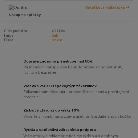
Splátková kalkulačka
Nákup na splátky
Číslo produktu:
C27184
Farba:
buk
Dĺžka:
92 cm
Doprava zadarmo pri nákupe nad 80 €
Pri menšom nákupe vám balík doručíme za poplatok 4€,
rýchlo a bezpečne
Viac ako 250 000 spokojných zákazníkov
Zákazníci nám dôverujú – presvedčte sa sami a prečítajte si
recenzie
Získajte zľavu až do výšky 10%
Vyberte si kombináciu zliav a ušetrite. Sledujte zľavy v košíku
Rýchla a spoľahlivá zákaznícka podpora
Vaše otázky a reklamácie riešime rýchlo a s osobným