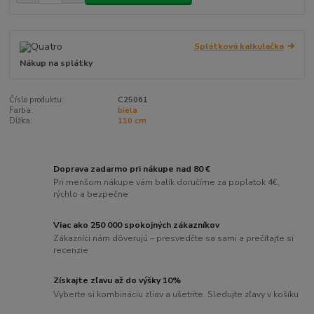
Splátková kalkulačka
Nákup na splátky
Číslo produktu:
C25061
Farba:
biela
Dĺžka:
110 cm
Doprava zadarmo pri nákupe nad 80 €
Pri menšom nákupe vám balík doručíme za poplatok 4€,
rýchlo a bezpečne
Viac ako 250 000 spokojných zákazníkov
Zákazníci nám dôverujú – presvedčte sa sami a prečítajte si
recenzie
Získajte zľavu až do výšky 10%
Vyberte si kombináciu zliav a ušetrite. Sledujte zľavy v košíku