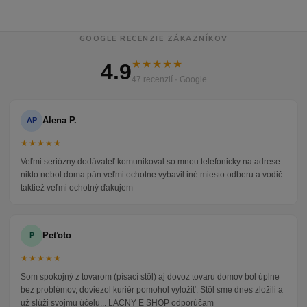
GOOGLE RECENZIE ZÁKAZNÍKOV
★★★★★
4.9
47 recenzií · Google
Alena P.
AP
★★★★★
Veľmi seriózny dodávateľ komunikoval so mnou telefonicky na adrese
nikto nebol doma pán veľmi ochotne vybavil iné miesto odberu a vodič
taktiež veľmi ochotný ďakujem
Peťoto
P
★★★★★
Som spokojný z tovarom (písací stôl) aj dovoz tovaru domov bol úplne
bez problémov, doviezol kuriér pomohol vyložiť. Stôl sme dnes zložili a
už slúži svojmu účelu... LACNY E SHOP odporúčam