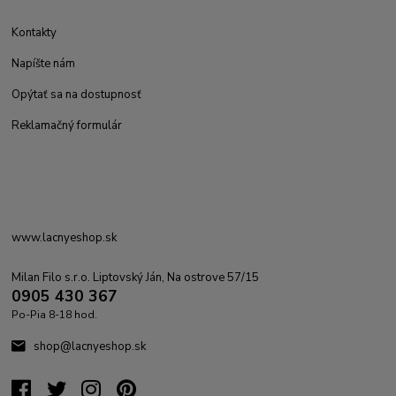
Kontakty
Napíšte nám
Opýtať sa na dostupnosť
Reklamačný formulár
www.lacnyeshop.sk
Milan Filo s.r.o. Liptovský Ján, Na ostrove 57/15
0905 430 367
Po-Pia 8-18 hod.
shop@lacnyeshop.sk