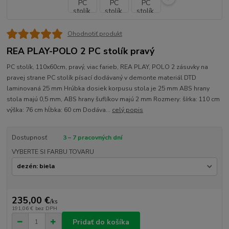
Ohodnotiť produkt
REA PLAY-POLO 2 PC stolík pravý
PC stolík, 110x60cm, pravý, viac farieb, REA PLAY, POLO 2 zásuvky na
pravej strane PC stolík písací dodávaný v demonte materiál DTD
laminovaná 25 mm Hrúbka dosiek korpusu stola je 25 mm ABS hrany
stola majú 0,5 mm, ABS hrany šuflíkov majú 2 mm Rozmery: šírka: 110 cm
výška: 76 cm hĺbka: 60 cm Dodáva...
celý popis
Dostupnosť
3 – 7 pracovných dní
VYBERTE SI FARBU TOVARU
235,00 €
/
ks
191,06 €
bez DPH
Pridať do košíka