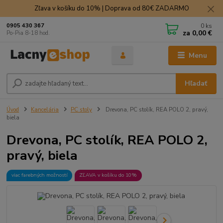
Zľava v košíku do 10% | Doprava od 80€ ZADARMO
0
ks
0905 430 367
za
0,00 €
Po-Pia 8-18 hod.
Menu
Hľadať
Úvod
Kancelária
PC stoly
Drevona, PC stolík, REA POLO 2, pravý,
biela
Drevona, PC stolík, REA POLO 2,
pravý, biela
viac farebných možností
ZĽAVA v košíku do 10%