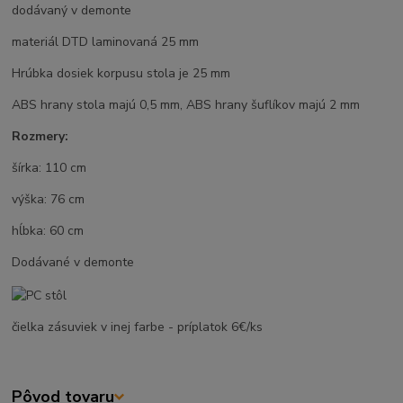
dodávaný v demonte
materiál DTD laminovaná 25 mm
Hrúbka dosiek korpusu stola je 25 mm
ABS hrany stola majú 0,5 mm, ABS hrany šuflíkov majú 2 mm
Rozmery:
šírka: 110 cm
výška: 76 cm
hĺbka: 60 cm
Dodávané v demonte
čielka zásuviek v inej farbe - príplatok 6€/ks
Pôvod tovaru