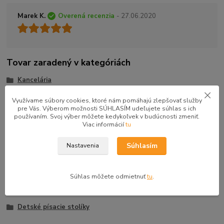
Marek K.
Overená recenzia
- 27.06.2020
Tovar zaradený v kategóriách
Kancelária
Detská a študentská izba
Využívame súbory cookies, ktoré nám pomáhajú zlepšovať služby
pre Vás. Výberom možnosti SÚHLASÍM udeľujete súhlas s ich
Drevona
používaním. Svoj výber môžete kedykoľvek v budúcnosti zmeniť.
Viac informácií
tu
PC stoly
Študentské izby
Súhlasím
Nastavenia
Detské izby
Písacie a pc stoly
Súhlas môžete odmietnuť
tu
.
Študentské písacie stolíky
Detské písacie stolíky