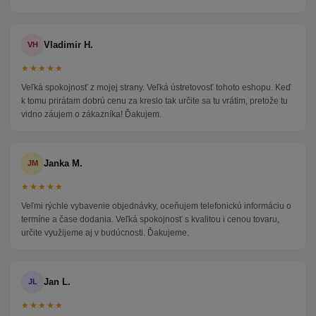
Vladimir H.
VH
★★★★★
Veľká spokojnosť z mojej strany. Veľká ústretovosť tohoto eshopu. Keď
k tomu prirátam dobrú cenu za kreslo tak určite sa tu vrátim, pretože tu
vidno záujem o zákazníka! Ďakujem.
Janka M.
JM
★★★★★
Veľmi rýchle vybavenie objednávky, oceňujem telefonickú informáciu o
termíne a čase dodania. Veľká spokojnosť s kvalitou i cenou tovaru,
určite využijeme aj v budúcnosti. Ďakujeme.
Jan L.
JL
★★★★★