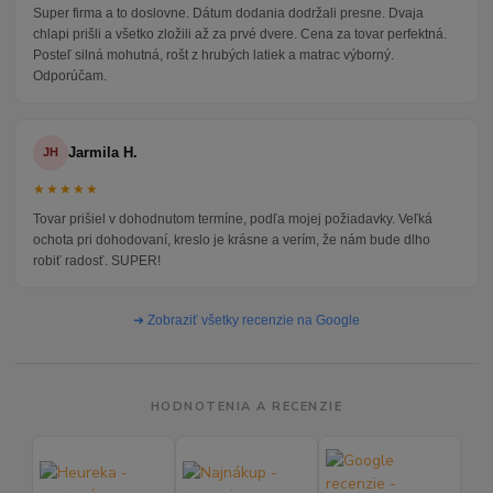
Super firma a to doslovne. Dátum dodania dodržali presne. Dvaja
chlapi prišli a všetko zložili až za prvé dvere. Cena za tovar perfektná.
Posteľ silná mohutná, rošt z hrubých latiek a matrac výborný.
Odporúčam.
Jarmila H.
JH
★★★★★
Tovar prišiel v dohodnutom termíne, podľa mojej požiadavky. Veľká
ochota pri dohodovaní, kreslo je krásne a verím, že nám bude dlho
robiť radosť. SUPER!
➜ Zobraziť všetky recenzie na Google
HODNOTENIA A RECENZIE